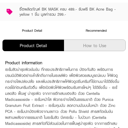
ซื้อผลิตภัณฑ์ BK MASK ครบ 489.- รับฟรี BK Acne Bag -
yellow 1 ชิ้น มูลค่ารวม 299.-
Product Detail
Recommended
Product Detail
How to Use
Product information
เซรั่มสิวบำรุงผิวเข้มข้น ที่ทรงประสิทธิภาพในการ ป้องกันสิว พร้อมการ
ปรนนิบัติผิวอย่างล้ำลึกถึงภายในเซลล์ผิว เพื่อผิวสวยสมบูรณ์แบบ ให้ผิวดู
กระจ่างใสเปล่งปลั่ง และเพิ่มประสิทธิภาพให้ผิวดูดซึมครีมที่ใช้ตามมาได้ดียิ่งขึ้น
ควรใช้ก่อนครีมตัวอื่น เพื่อเปิดผิวให้ผิวพร้อมรับสารใหม่ๆ ได้ดียิ่งขึ้น - เซรั่
มลดสิว ฟื้นฟู บำรุงผิว จากการอักเสบของสิว ด้วย Centella
Madicassoside - เซรั่มหน้าใส ผิวกระจ่างใสเป็นธรรมชาติ ด้วย Punica
Granutum Fruit Extract - เซรั่มคุมมัน ลดความมันบนใบหน้า ด้วย Zinc
PCA - เซรั่มปกป้องผิวจากมลภาวะ ด้วย Pollu Shield สารสกัดเข้มข้น
ผสานพลังจากธรรมชาติ ในเซรั่มสิว บีเคเซรั่ม - ใบบัวบก (Centella
Madicassoside) สารสกัดที่มีส่วนช่วยในการฟื้นฟูบำรุงผิว จากการอักเสบ