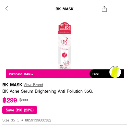
BK MASK
Purchase ฿489+
Free
BK MASK
View Brand
BK Acne Serum Brightening Anti Pollution 35G.
฿299
฿389
Save
฿90 (23%)
Size 35 G • 8859139600382