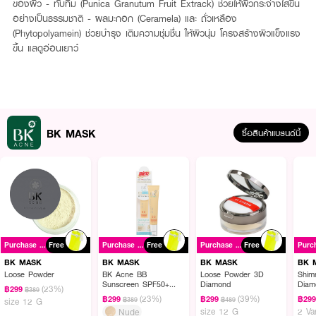
ของผิว - ทับทิม (Punica Granutum Fruit Extrack) ช่วยให้ผิวกระจ่างใสขึ้น
อย่างเป็นธรรมชาติ - ผลมะกอก (Ceramela) และ ถั่วเหลือง
(Phytopolyamein) ช่วยบำรุง เติมความชุ่มชื่น ให้ผิวนุ่ม โครงสร้างผิวแข็งแรง
ขึ้น แลดูอ่อนเยาว์
BK MASK
ซื้อสินค้าแบรนด์นี้
Purchase ฿489+
Free
Purchase ฿489+
Free
Purchase ฿489+
Free
BK MASK
BK MASK
BK MASK
BK 
Loose Powder
BK Acne BB
Loose Powder 3D
Shim
Sunscreen SPF50+
Diamond
Diam
(23%)
฿299
฿389
PA++++
(23%)
(39%)
฿299
฿299
฿29
฿389
฿489
size 12 G
size 12 G
2 Va
Nude