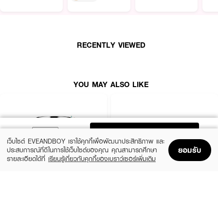
RECENTLY VIEWED
YOU MAY ALSO LIKE
ADD TO BAG
เว็บไซต์ EVEANDBOY เราใช้คุกกี้เพื่อพัฒนาประสิทธิภาพ และ
ยอมรับ
ประสบการณ์ที่ดีในการใช้เว็บไซต์ของคุณ คุณสามารถศึกษา
รายละเอียดได้ที่
เรียนรู้เกี่ยวกับคุกกี้ของเบราว์เซอร์เพิ่มเติม
Home
Home
Promotions
Promotions
Shopping Bag
Shopping Bag
Account
Account
CLINIQUE
SKINTIFIC
Moisture Surge Extended Replenishing
5X Ceramide Barrier Moisture Gel
Hydrator
(50%)
฿339
฿679
(10%)
฿1,791
฿1,990
4 Variations