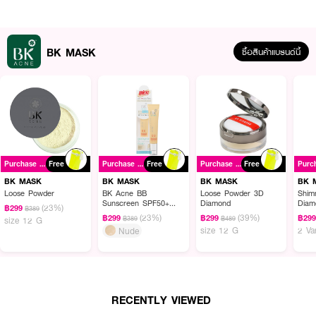
BK MASK
ซื้อสินค้าแบรนด์นี้
ผลลัพธ์ที่ได้:
Purchase ฿489+
Free
Purchase ฿489+
Free
Purchase ฿489+
Free
เนื้อเจลบางเบา ซึมซาบเร็ว ไม่เหนียวเหนอะหนะ ช่วยลดเลือนรอยดำรอยแดงจาก
สิวอย่างอ่อนโยนด้วยสารสกัดจากธรรมชาติ สามารถใช้ได้เป็นประจำทุกวันโดยไม่
BK MASK
BK MASK
BK MASK
BK 
รบกวนสมดุลผิว เพื่อผิวที่แลดูสดใสและเรียบเนียนขึ้นเมื่อใช้อย่างต่อเนื่อง
Loose Powder
BK Acne BB
Loose Powder 3D
Shim
Sunscreen SPF50+
Diamond
Diam
(23%)
฿299
฿389
PA++++
(23%)
(39%)
฿299
฿299
฿29
฿389
฿489
size 12 G
size 12 G
2 Va
Nude
● เจลลดรอยสิวบีเค สูตรเข้มข้น นำเข้าจากประเทศเกาหลี
● Melazero สารสกัดจากธรรมชาติ ช่วยให้ผิวกระจ่างใสและสีผิวสม่ำเสมอ
● ดูแลทั้งรอยดำและรอยแดงจากสิวอย่างมีประสิทธิภาพ
RECENTLY VIEWED
● เนื้อเจลบางเบา ซึมไว ไม่เหนียวเหนอะหนะ