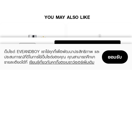
● เติมความชุ่มชื้นและฟื้นบำรุงผิวให้ดูสุขภาพดี
● อ่อนโยนต่อผิว สามารถใช้ได้เป็นประจำทุกวัน
YOU MAY ALSO LIKE
● เลขที่จดแจ้ง 30-2-6900002139
How To Use:
ADD TO BAG
เว็บไซต์ EVEANDBOY เราใช้คุกกี้เพื่อพัฒนาประสิทธิภาพ และ
● หลังทำความสะอาดผิวหน้า แต้มเจลบางๆ บริเวณที่มีรอยดำและรอยแดง
ยอมรับ
ประสบการณ์ที่ดีในการใช้เว็บไซต์ของคุณ คุณสามารถศึกษา
● ใช้เป็นประจำวันละ 2-3 ครั้ง ทุกวันเพื่อผลลัพธ์ที่ชัดเจน
รายละเอียดได้ที่
เรียนรู้เกี่ยวกับคุกกี้ของเบราว์เซอร์เพิ่มเติม
Home
Home
Promotions
Promotions
Shopping Bag
Shopping Bag
Account
Account
● ควรหลีกเลี่ยงการทาบริเวณรอบดวงตาและริมฝีปาก
EUCERIN
KIEHL'S
Spotless Brightening Booster Serum
Clearly Corrective Dark Spot Solution
Active Ingredients:
(10%)
(15%)
฿2,025
฿2,796.50
฿2,250
฿3,290
size 30 ML
3 Variations
Niacinamide, Tranexamic Acid, Panthenol, Salicylic Acid, Melaleuca
Alternifolia (Tea Tree) Leaf Oil, Centella Asiatica Extract (Leaf/Root),
Madecassoside, Asiaticoside, Glutathione, 3-Glyceryl Ascorbate
FAQ: