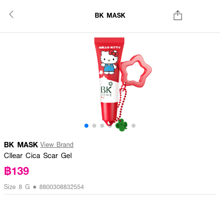
BK MASK
BK MASK
View Brand
Cllear Cica Scar Gel
฿139
Size 8 G • 8800308832554