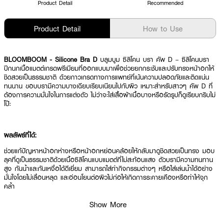
Product Detail
Recommended
Product Detail
How to Use
BLOOMBOOM - Silicone Bra D
บลูมบูม ซิลิโคน บรา คัพ D – ซิลิโคนบรา
ปีกนกเนื้อแมตต์เกรดพรีเมียมที่ออกแบบมาเพื่อช่วยยกกระชับและปรับทรงหน้าอกให้
ชิดสวยเป็นธรรมชาติ ด้วยกาวเกรดทางการแพทย์ที่เน้นความปลอดภัยและติดแน่น
ทนนาน ขอบบรามีความบางเฉียบเรียบเนียนไปกับผิว เหมาะสำหรับสาวๆ คัพ D ที่
ต้องการความมั่นใจในการแต่งตัว ไม่ว่าจะใส่เสื้อผ้าเนื้อบางหรือรัดรูปก็ดูเรียบกริบไม่
โป๊ะ
ผลลัพธ์ที่ได้:
ช่วยแก้ปัญหาหน้าอกห่างหรือหน้าอกหย่อนคล้อยให้กลับมาดูชิดสวยเป็นทรง มอบ
ลุคที่ดูเป็นธรรมชาติด้วยเนื้อซิลิโคนแบบแมตต์ที่ไม่สะท้อนแสง ตัวบรามีความทนทาน
สูง กันน้ำและกันเหงื่อได้ดีเยี่ยม สามารถใส่ทำกิจกรรมต่างๆ หรือใส่เล่นน้ำได้อย่าง
มั่นใจโดยไม่เลื่อนหลุด และอ่อนโยนต่อผิวไม่ก่อให้เกิดการระคายเคืองหรือทำให้จุก
คล้ำ
Show More
● บลูมบูม ซิลิโคน บรา คัพ D