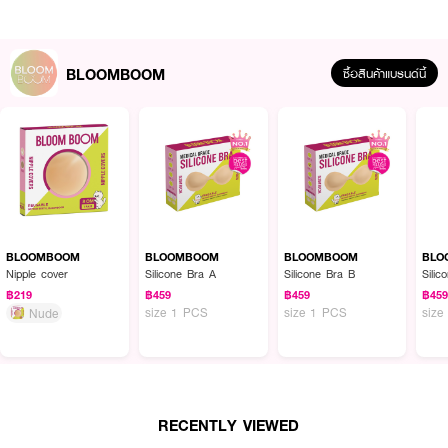
● Medical Grade Glue กาวเกรดทางการแพทย์ ติดแน่นทนนาน ไม่ทำให้แพ้ แดง
หรือคัน
BLOOMBOOM
ซื้อสินค้าแบรนด์นี้
● Lift & Shape ช่วยยกกระชับและปรับหน้าอกให้ชิดสวย เหมาะสำหรับสาวคัพ D
● Premium Matte Silicone ซิลิโคนเนื้อแมตต์คุณภาพสูง ขอบบางเรียบเนียนไป
กับผิว
● Waterproof & Sweatproof ทนน้ำทนเหงื่อได้ดีเยี่ยม สามารถสวมใส่เล่นน้ำได้
● Reusable มอบความคุ้มค่า สามารถล้างทำความสะอาดและใช้ซ้ำได้ 30-50 ครั้ง
● Dark Nipple Cover ช่วยปิดสีจุกได้มิดชิดและไม่ทำให้จุกดำคล้ำจากสารเคมีใน
กาว
BLOOMBOOM
BLOOMBOOM
BLOOMBOOM
BLO
● ปริมาณ: 1 ชิ้น (Full Size)
Nipple cover
Silicone Bra A
Silicone Bra B
Sili
฿219
฿459
฿459
฿45
size 1 PCS
size 1 PCS
size
Nude
How To Use:
● เตรียมผิว: ทำความสะอาดผิวบริเวณหน้าอกให้แห้งสนิท (ห้ามทาแป้ง, ครีม, ออ
ยล์ หรือโลชั่น เพราะจะทำให้กาวไม่ติด)
● การแปะ: แปะซิลิโคนครอบบริเวณเต้าทีละข้าง ปรับระดับความชิดตามต้องการ
RECENTLY VIEWED