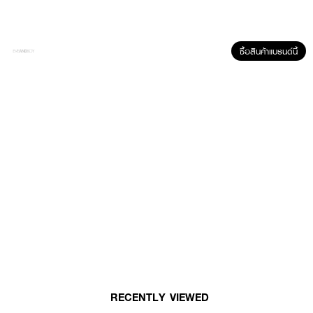
ซื้อสินค้าแบรนด์นี้
ผลลัพธ์ที่ได้:
แผ่นซิลิโคนเสริมทรงจาก BLOOMBOOM ช่วยเติมเต็มลุคในทุกชุดได้อย่างมั่นใจ
ด้วยดีไซน์ที่แนบเนียนเข้ากับสรีระ ให้ความรู้สึกสบาย ไม่โป๊ะ ไม่หลุดง่าย ใช้เสริมกับชุด
ชั้นในหรือชุดว่ายน้ำหลากหลายสไตล์ เพื่อให้ทรงอกดูมีมิติขึ้นอย่างเป็นธรรมชาติ
เหมาะกับทุกโอกาสที่ต้องการลุคที่ดูโดดเด่นยิ่งขึ้น โดยไม่ต้องพึ่งโครงเหล็กหรือเสริม
หนา
RECENTLY VIEWED