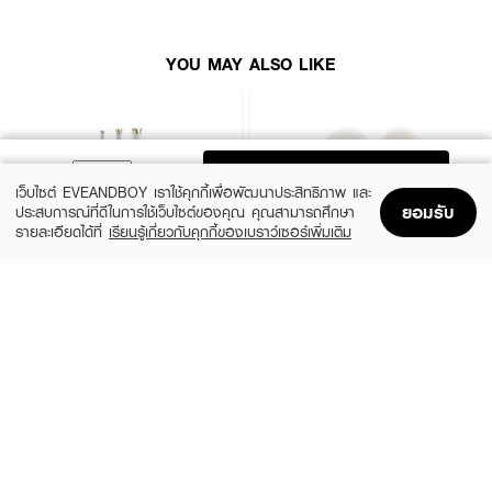
● บลูมบูม ซิลิคอร์น พุชอัป แพด ไซซ์ M
● แผ่นซิลิโคนเสริมทรง ใส่สบาย แนบเนียน
YOU MAY ALSO LIKE
● ใช้เสริมกับบรา บิกินี หรือชุดว่ายน้ำได้
● ยืดหยุ่นและกระชับกับรูปทรง
● ใช้งานง่าย ไม่หลุดเลื่อน
ADD TO BAG
● เหมาะกับทุกโอกาสและหลายสไตล์การแต่งตัว
เว็บไซต์ EVEANDBOY เราใช้คุกกี้เพื่อพัฒนาประสิทธิภาพ และ
ยอมรับ
● เลขที่จดแจ้ง: 10-2-6800009516
ประสบการณ์ที่ดีในการใช้เว็บไซต์ของคุณ คุณสามารถศึกษา
รายละเอียดได้ที่
เรียนรู้เกี่ยวกับคุกกี้ของเบราว์เซอร์เพิ่มเติม
● ปริมาณสุทธิ: 1 คู่ (Size M)
Home
Home
Promotions
Promotions
Shopping Bag
Shopping Bag
Account
Account
VIVID&VOGUE
ASHLEY
Curling Iron Auto VAV022B AI 3in1
AA174-01 Ashley Hair Cutter
(14%)
฿1,999
฿59
฿69
size 1 PCS
2 Variations