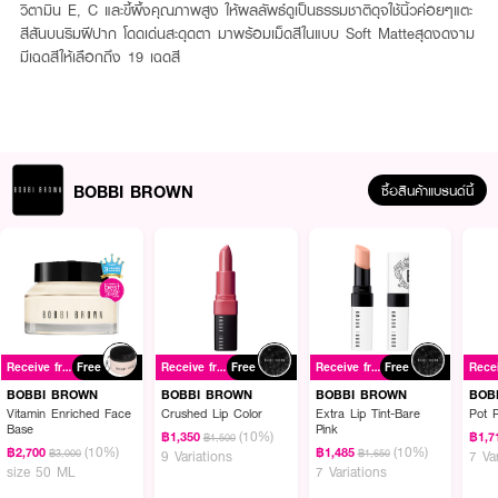
วิตามิน E, C และขี้ผึ้งคุณภาพสูง ให้ผลลัพธ์ดูเป็นธรรมชาติดุจใช้นิ้วค่อยๆแตะ
สีสันบนริมฝีปาก โดดเด่นสะดุดตา มาพร้อมเม็ดสีในแบบ Soft Matteสุดงดงาม
มีเฉดสีให้เลือกถึง 19 เฉดสี
BOBBI BROWN
ซื้อสินค้าแบรนด์นี้
Receive free gift
Free
Receive free gift
Free
Receive free gift
Free
BOBBI BROWN
BOBBI BROWN
BOBBI BROWN
BOB
Vitamin Enriched Face
Crushed Lip Color
Extra Lip Tint-Bare
Pot 
Base
Pink
(10%)
฿1,350
฿1,7
฿1,500
(10%)
(10%)
฿2,700
฿1,485
฿3,000
฿1,650
9 Variations
7 Va
size 50 ML
7 Variations