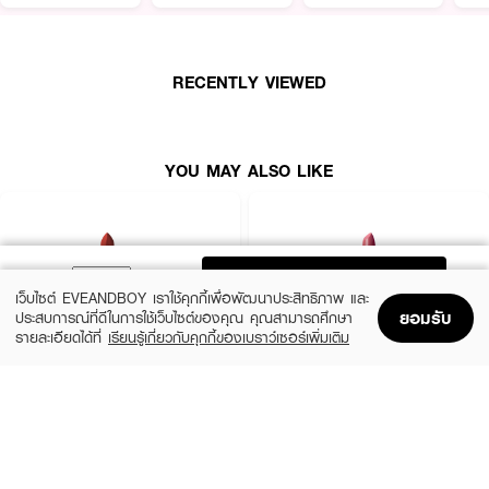
RECENTLY VIEWED
YOU MAY ALSO LIKE
ADD TO BAG
เว็บไซต์ EVEANDBOY เราใช้คุกกี้เพื่อพัฒนาประสิทธิภาพ และ
ยอมรับ
ประสบการณ์ที่ดีในการใช้เว็บไซต์ของคุณ คุณสามารถศึกษา
รายละเอียดได้ที่
เรียนรู้เกี่ยวกับคุกกี้ของเบราว์เซอร์เพิ่มเติม
Home
Home
Promotions
Promotions
Shopping Bag
Shopping Bag
Account
Account
MAC
BOBBI BROWN
Macximal Matte Lipstick
Crushed Lip Color
(10%)
(10%)
฿900
฿1,350
฿1,000
฿1,500
28 Variations
12 Variations