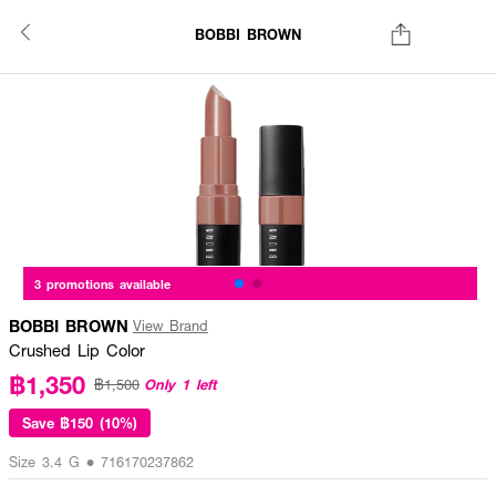
BOBBI BROWN
3 promotions available
BOBBI BROWN
View Brand
Crushed Lip Color
฿1,350
Only 1 left
฿1,500
Save
฿150 (10%)
Size 3.4 G • 716170237862