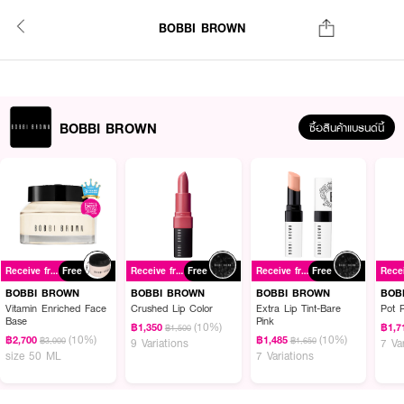
BOBBI BROWN
BOBBI BROWN
ซื้อสินค้าแบรนด์นี้
Receive free gift
Free
Receive free gift
Free
Receive free gift
Free
BOBBI BROWN
BOBBI BROWN
BOBBI BROWN
BOB
Vitamin Enriched Face
Crushed Lip Color
Extra Lip Tint-Bare
Pot 
Base
Pink
(10%)
฿1,350
฿1,7
฿1,500
(10%)
(10%)
฿2,700
฿1,485
฿3,000
฿1,650
9 Variations
7 Va
size 50 ML
7 Variations