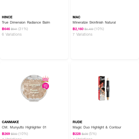
HINCE
MAC
True Dimension Radiance Balm
Mineralize Skinfinish Natural
(31%)
(10%)
฿646
฿2,160
฿941
฿2,400
6 Variations
7 Variations
CANMAKE
RUDE
CM. Munyutto Highlighter 01
Magic Duo Highlight & Contour
(10%)
(5%)
฿269
฿228
฿300
฿239
4 Variations
4 Variations