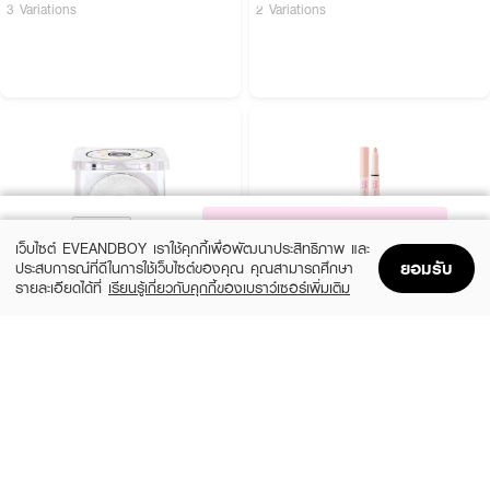
3 Variations
2 Variations
NOTIFY ME
เว็บไซต์ EVEANDBOY เราใช้คุกกี้เพื่อพัฒนาประสิทธิภาพ และ
ยอมรับ
ประสบการณ์ที่ดีในการใช้เว็บไซต์ของคุณ คุณสามารถศึกษา
รายละเอียดได้ที่
เรียนรู้เกี่ยวกับคุกกี้ของเบราว์เซอร์เพิ่มเติม
Home
Home
Promotions
Promotions
Shopping Bag
Shopping Bag
Account
Account
NEE CARA
ODBO
Donut Highlighting Powder
Dolly Eye Maker 2036-01
(39%)
(42%)
฿89
฿149
฿145
฿259
3 Variations
4 Variations