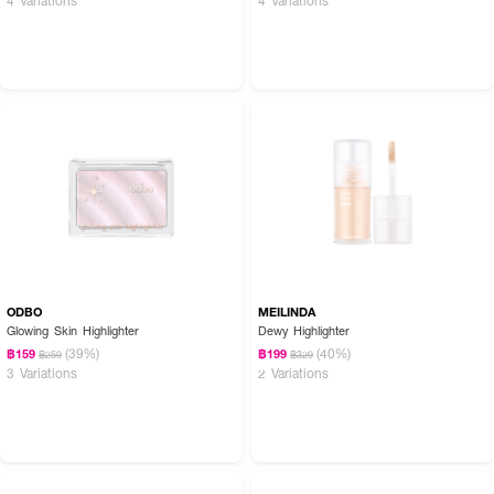
ODBO
MEILINDA
Glowing Skin Highlighter
Dewy Highlighter
(39%)
(40%)
฿159
฿199
฿259
฿329
3 Variations
2 Variations