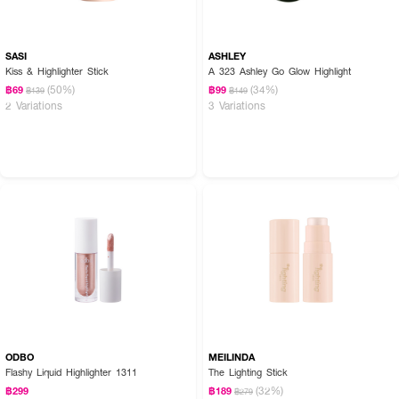
SASI
ASHLEY
Kiss & Highlighter Stick
A 323 Ashley Go Glow Highlight
(50%)
(34%)
฿69
฿99
฿139
฿149
2 Variations
3 Variations
ODBO
MEILINDA
Flashy Liquid Highlighter 1311
The Lighting Stick
(32%)
฿299
฿189
฿279