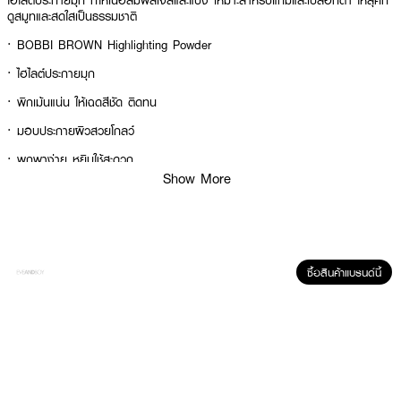
ไฮไลต์ประกายมุก ที่ให้เนื้อสัมผัสเจลและแป้ง เหมาะสำหรับแก้มและเปลือกตา ให้ลุคที่
ดูสมูทและสดใสเป็นธรรมชาติ
· BOBBI BROWN Highlighting Powder
· ไฮไลต์ประกายมุก
· พิกเม้นแน่น ให้เฉดสีชัด ติดทน
· มอบประกายผิวสวยโกลว์
· พกพาง่าย หยิบใช้สะดวก
Show More
How to Use :
ใช้แปรงแตะไฮไลท์ แล้วปัดลงบนแก้ม หน้าผาก จมูก และปลายคางช่วยให้เพิ่มมิติได้
กับใบหน้า
ซื้อสินค้าแบรนด์นี้