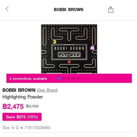
BOBBI BROWN
3 promotions available
BOBBI BROWN
View Brand
Highlighting Powder
฿2,475
฿2,750
Save
฿275 (10%)
Size 8 G • 716170328980