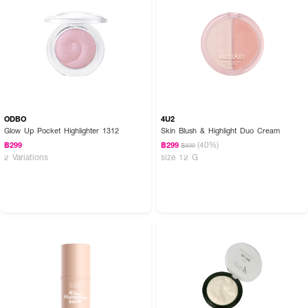
ODBO
4U2
Glow Up Pocket Highlighter 1312
Skin Blush & Highlight Duo Cream
(40%)
฿299
฿299
฿499
2 Variations
size 12 G