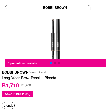
BOBBI BROWN
3 promotions available
BOBBI BROWN
View Brand
Long-Wear Brow Pencil - Blonde
฿1,710
฿1,900
Save
฿190 (10%)
Blonde​