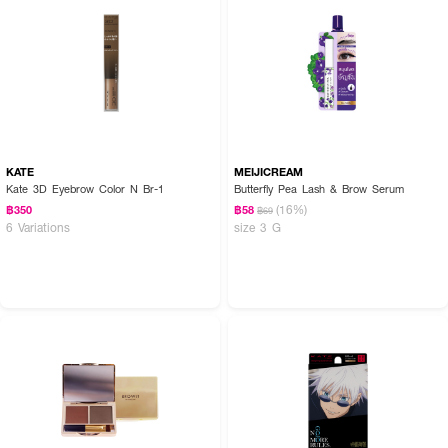
KATE
MEIJICREAM
Kate 3D Eyebrow Color N Br-1
Butterfly Pea Lash & Brow Serum
(16%)
฿350
฿58
฿69
6 Variations
size 3 G