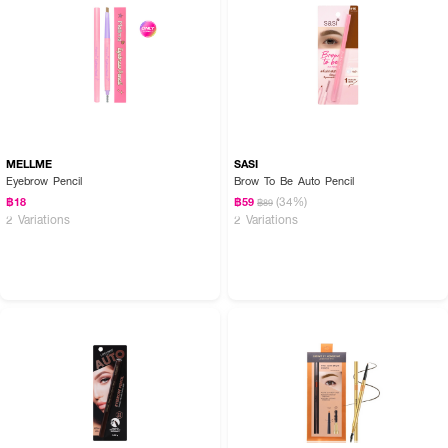
MELLME
SASI
Eyebrow Pencil
Brow To Be Auto Pencil
(34%)
฿18
฿59
฿89
2 Variations
2 Variations