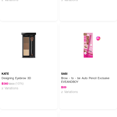
KATE
SASI
Designing Eyebrow 3D
Brow - to - be Auto Pencil Exclusive
EVEANDBOY
(10%)
฿360
฿400
฿89
2 Variations
2 Variations