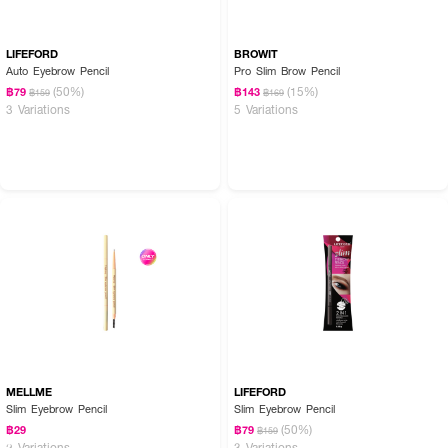
LIFEFORD
BROWIT
Auto Eyebrow Pencil
Pro Slim Brow Pencil
(50%)
(15%)
฿79
฿143
฿159
฿169
3 Variations
5 Variations
MELLME
LIFEFORD
Slim Eyebrow Pencil
Slim Eyebrow Pencil
(50%)
฿29
฿79
฿159
2 Variations
3 Variations