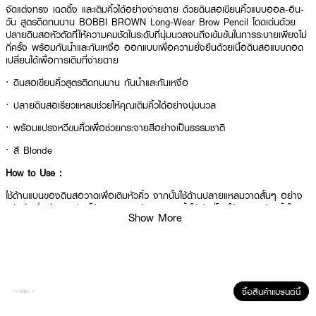
จัดแต่งทรง เฉดดิ้ง และเติมคิ้วได้อย่างง่ายดาย ด้วยดินสอเขียนคิ้วแบบออล-อิน-
วัน สูตรติดทนนาน BOBBI BROWN Long-Wear Brow Pencil โดดเด่นด้วย
ปลายดินสอหัวตัดที่ให้ความคมชัดในระดับที่นุ่มนวลจนถึงเข้มข้นในการระบายเพียงไม่
กี่ครั้ง พร้อมกันน้ำและกันเหงื่อ ออกแบบเพื่อความยั่งยืนด้วยเนื้อดินสอแบบถอด
เปลี่ยนได้เพื่อการเติมที่ง่ายดาย
· ดินสอเขียนคิ้วสูตรติดทนนาน กันน้ำและกันเหงื่อ
· ปลายดินสอเรียวแหลมช่วยให้คุณเติมคิ้วได้อย่างนุ่มนวล
· พร้อมแปรงหวีขนคิ้วเพื่อช่วยกระจายสีอย่างเป็นธรรมชาติ
· สี Blonde​
How to Use :
ใช้ด้านแบนของดินสอวาดเพื่อเติมหัวคิ้ว จากนั้นใช้ด้านปลายแหลมวาดสั้นๆ อย่าง
แม่นยำเพื่อกำหนดส่วนโค้งและหาง แล้วแปรงขนคิ้วให้เข้าที่โดยใช้แปรงหวีขนคิ้วใน
Show More
ด้าม
ซื้อสินค้าแบรนด์นี้