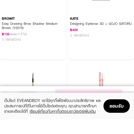
BROWIT
KATE
Easy Drawing Brow Shadow Medium
Designing Eyebrow 3D × GOJO SATORU
Brown (Y2019)
฿400
(15%)
฿135
฿159
2 Variations
3 Variations
NOTIFY ME
เว็บไซต์ EVEANDBOY เราใช้คุกกี้เพื่อพัฒนาประสิทธิภาพ และ
ยอมรับ
ประสบการณ์ที่ดีในการใช้เว็บไซต์ของคุณ คุณสามารถศึกษา
รายละเอียดได้ที่
เรียนรู้เกี่ยวกับคุกกี้ของเบราว์เซอร์เพิ่มเติม
Home
Home
Promotions
Promotions
Shopping Bag
Shopping Bag
Account
Account
COSLUXE
BROWIT
Slim Brow Pencil
Duo Brow And Eyeliner Browit
(13%)
(15%)
฿188
฿160
฿215
฿189