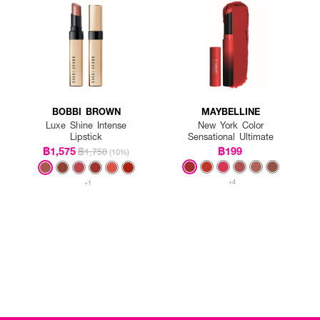
BOBBI BROWN
MAYBELLINE
Luxe Shine Intense
New York Color
Lipstick
Sensational Ultimate
฿1,575
฿199
฿1,750
(10%)
+4
+1