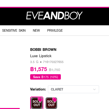
SENSITIVE SKIN
NEW
PRIVILEGE
BOBBI BROWN
Luxe Lipstick
3.5 G • 716170327655
฿1,575
฿1,750
Save
฿175 (10%)
Variation:
CLARET
SOLD
SOLD
OUT
OUT