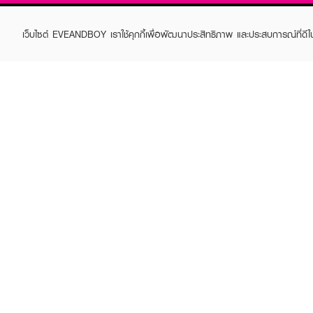
เว็บไซต์ EVEANDBOY เราใช้คุกกี้เพื่อพัฒนาประสิทธิภาพ และประสบการณ์ที่ดี
ABOUT EVEANDBOY
CUS
Brand story
Online
Privacy Policy
Find a
Terms and Conditions
Contac
Sell on EVEANDBOY
Whistleblowing