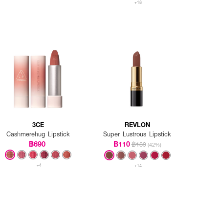
+18
3CE
REVLON
Cashmerehug Lipstick
Super Lustrous Lipstick
฿690
฿110
฿189
(42%)
+4
+14