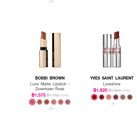
+12
BOBBI BROWN
YVES SAINT LAURENT
Luxe Matte Lipstick -
Loveshine
Downtown Rose
฿1,620
฿1,800
(10%)
฿1,575
฿1,750
(10%)
+4
+10