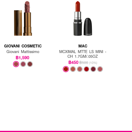
GIOVANI COSMETIC
MAC
Giovani Mattissimo
MCXIMAL MTTE LS MINI -
CH 1.7GM/.05OZ
฿1,590
฿450
฿500
(10%)