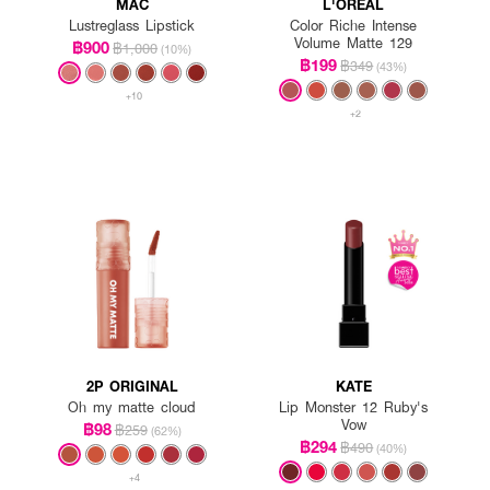
MAC
L'OREAL
Lustreglass Lipstick
Color Riche Intense
Volume Matte 129
฿900
฿1,000
(10%)
฿199
฿349
(43%)
+10
+2
2P ORIGINAL
KATE
Oh my matte cloud
Lip Monster 12 Ruby's
Vow
฿98
฿259
(62%)
฿294
฿490
(40%)
+4