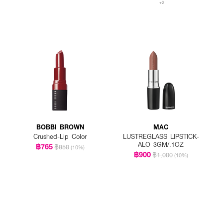
+2
BOBBI BROWN
MAC
Crushed-Lip Color
LUSTREGLASS LIPSTICK-
ALO 3GM/.1OZ
฿765
฿850
(10%)
฿900
฿1,000
(10%)