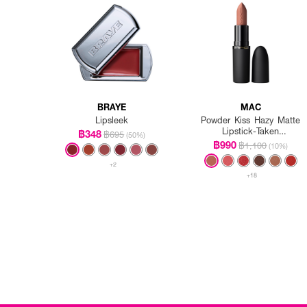
BRAYE
MAC
Lipsleek
Powder Kiss Hazy Matte
Lipstick-Taken
฿348
฿695
(50%)
3.5Gm/.12Oz
฿990
฿1,100
(10%)
+2
+18