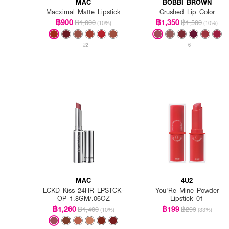
MAC
BOBBI BROWN
Macximal Matte Lipstick
Crushed Lip Color
฿900
฿1,350
฿1,000
฿1,500
(10%)
(10%)
+22
+6
MAC
4U2
LCKD Kiss 24HR LPSTCK-
You'Re Mine Powder
OP 1.8GM/.06OZ
Lipstick 01
฿1,260
฿199
฿1,400
฿299
(10%)
(33%)