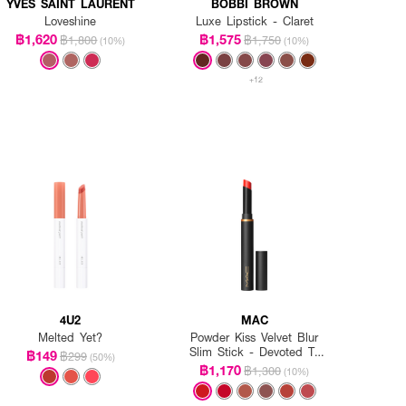
YVES SAINT LAURENT
BOBBI BROWN
Loveshine
Luxe Lipstick - Claret
฿1,620
฿1,575
฿1,800
฿1,750
(10%)
(10%)
+12
4U2
MAC
Melted Yet?
Powder Kiss Velvet Blur
Slim Stick - Devoted To
฿149
฿299
(50%)
Danger
฿1,170
฿1,300
(10%)