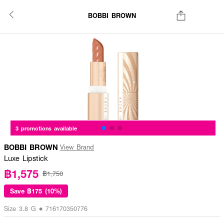
BOBBI BROWN
3 promotions available
BOBBI BROWN
View Brand
Luxe Lipstick
฿1,575
฿1,750
Save
฿175 (10%)
Size 3.8 G • 716170350776