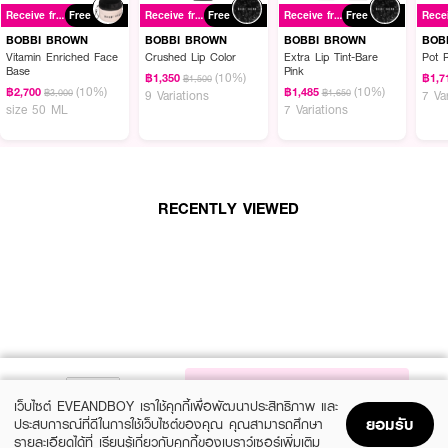
เข้มข้น ที่ให้คุณสมบัติในการบำรุงและมอบความงามไปพร้อมกัน
Receive free gift
Free
Receive free gift
Free
Receive free gift
Free
● สีชัด เนื้อซาติน: มอบพิกเมนต์สีที่เข้มข้น ด้วยเนื้อสัมผัสแบบ ซาตินหรูหรา
BOBBI BROWN
BOBBI BROWN
BOBBI BROWN
BOB
Vitamin Enriched Face
Crushed Lip Color
Extra Lip Tint-Bare
Pot 
● มอบคุณค่าการบำรุง:
Base
Pink
(10%)
฿1,350
฿1,7
฿1,500
(10%)
(10%)
฿2,700
฿1,485
฿3,000
฿1,650
9 Variations
7 Va
- น้ำมันโมโนไอ เดอ ตาฮิติ และคาโมมายล์: ช่วย บำรุงริมฝีปาก
size 50 ML
7 Variations
- แว็กซ์ดอกมะลิ: ช่วยเพิ่ม ความชุ่มชื้นยาวนาน
- Sodium Hyaluronate และ Lactic Acid: ช่วยบำรุงและเพิ่มความชุ่มชื้น
● ผลลัพธ์ที่ยาวนานและฟื้นฟู:
RECENTLY VIEWED
- มอบ ความชุ่มชื้นยาวนาน 10 ชั่วโมง
- ลดเลือนริ้วรอยบนริมฝีปากได้ทันที
- ฟื้นบำรุงริมฝีปากให้กลับมาชุ่มชื้น อีกครั้งหลังใช้เพียง 1 สัปดาห์
- ป้องกันการซีดจาง แตกเป็นขุย และสีเลือน
How To Use:
NOTIFY ME
เว็บไซต์ EVEANDBOY เราใช้คุกกี้เพื่อพัฒนาประสิทธิภาพ และ
● ทาลงบนริมฝีปาก หลังการบำรุงด้วยลิปบาล์ม
ยอมรับ
ประสบการณ์ที่ดีในการใช้เว็บไซต์ของคุณ คุณสามารถศึกษา
รายละเอียดได้ที่
เรียนรู้เกี่ยวกับคุกกี้ของเบราว์เซอร์เพิ่มเติม