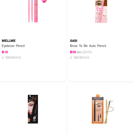
MELLME
SASI
Eyebrow Pencil
Brow To Be Auto Pencil
(34%)
฿18
฿59
฿89
2 Variations
2 Variations