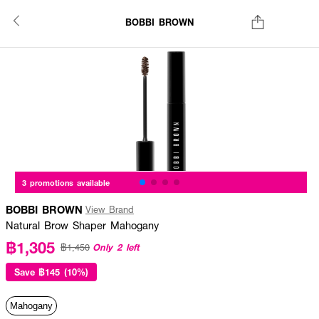
BOBBI BROWN
3 promotions available
BOBBI BROWN
View Brand
Natural Brow Shaper Mahogany
฿1,305
Only 2 left
฿1,450
Save
฿145 (10%)
Mahogany