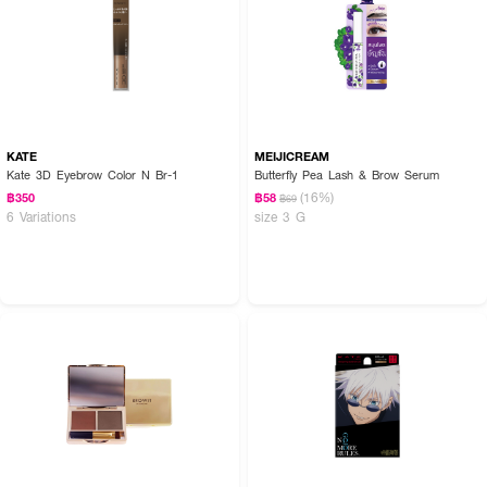
KATE
MEIJICREAM
Kate 3D Eyebrow Color N Br-1
Butterfly Pea Lash & Brow Serum
(16%)
฿350
฿58
฿69
6 Variations
size 3 G