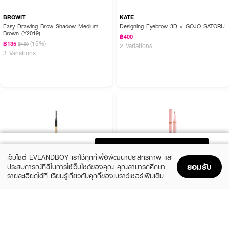
BROWIT
KATE
Easy Drawing Brow Shadow Medium
Designing Eyebrow 3D × GOJO SATORU
Brown (Y2019)
฿400
(15%)
฿135
฿159
2 Variations
3 Variations
ADD TO BAG
เว็บไซต์ EVEANDBOY เราใช้คุกกี้เพื่อพัฒนาประสิทธิภาพ และ
ยอมรับ
ประสบการณ์ที่ดีในการใช้เว็บไซต์ของคุณ คุณสามารถศึกษา
รายละเอียดได้ที่
เรียนรู้เกี่ยวกับคุกกี้ของเบราว์เซอร์เพิ่มเติม
Home
Home
Promotions
Promotions
Shopping Bag
Shopping Bag
Account
Account
COSLUXE
BROWIT
Slim Brow Pencil
Duo Brow And Eyeliner Browit
(13%)
(15%)
฿188
฿160
฿215
฿189
4 Variations
02 Just Coffee