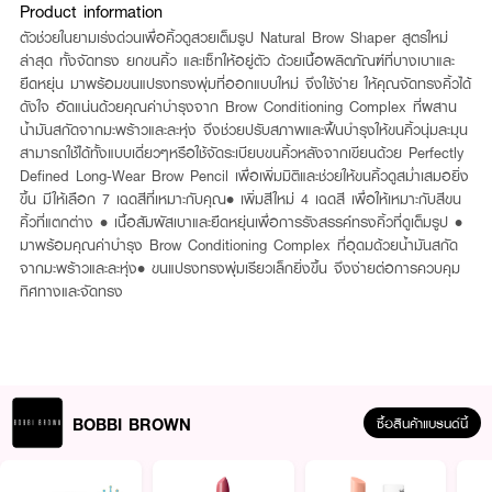
Product information
ตัวช่วยในยามเร่งด่วนเพื่อคิ้วดูสวยเต็มรูป Natural Brow Shaper สูตรใหม่
ล่าสุด ทั้งจัดทรง ยกขนคิ้ว และเซ็ทให้อยู่ตัว ด้วยเนื้อผลิตภัณฑ์ที่บางเบาและ
ยืดหยุ่น มาพร้อมขนแปรงทรงพุ่มที่ออกแบบใหม่ จึงใช้ง่าย ให้คุณจัดทรงคิ้วได้
ดังใจ อัดแน่นด้วยคุณค่าบำรุงจาก Brow Conditioning Complex ที่ผสาน
น้ำมันสกัดจากมะพร้าวและละหุ่ง จึงช่วยปรับสภาพและฟื้นบำรุงให้ขนคิ้วนุ่มละมุน
สามารถใช้ได้ทั้งแบบเดี่ยวๆหรือใช้จัดระเบียบขนคิ้วหลังจากเขียนด้วย Perfectly
Defined Long-Wear Brow Pencil เพื่อเพิ่มมิติและช่วยให้ขนคิ้วดูสม่ำเสมอยิ่ง
ขึ้น ​ มีให้เลือก 7 เฉดสีที่เหมาะกับคุณ ​ • เพิ่มสีใหม่ 4 เฉดสี เพื่อให้เหมาะกับสีขน
คิ้วที่แตกต่าง ​ • เนื้อสัมผัสเบาและยืดหยุ่นเพื่อการรังสรรค์ทรงคิ้วที่ดูเต็มรูป ​ •
มาพร้อมคุณค่าบำรุง Brow Conditioning Complex ที่อุดมด้วยน้ำมันสกัด
จากมะพร้าวและละหุ่ง​ • ขนแปรงทรงพุ่มเรียวเล็กยิ่งขึ้น จึงง่ายต่อการควบคุม
ทิศทางและจัดทรง​
BOBBI BROWN
ซื้อสินค้าแบรนด์นี้