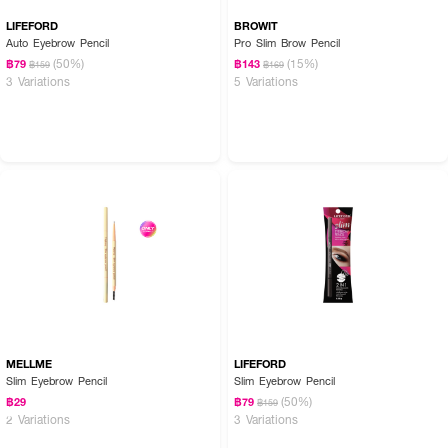
LIFEFORD
BROWIT
Auto Eyebrow Pencil
Pro Slim Brow Pencil
(50%)
(15%)
฿79
฿143
฿159
฿169
3 Variations
5 Variations
MELLME
LIFEFORD
Slim Eyebrow Pencil
Slim Eyebrow Pencil
(50%)
฿29
฿79
฿159
2 Variations
3 Variations