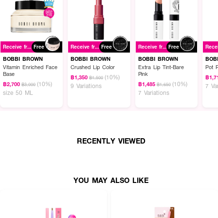
Receive free gift
Free
Receive free gift
Free
Receive free gift
Free
BOBBI BROWN
BOBBI BROWN
BOBBI BROWN
BOB
Vitamin Enriched Face
Crushed Lip Color
Extra Lip Tint-Bare
Pot 
Base
Pink
(10%)
฿1,350
฿1,7
฿1,500
(10%)
(10%)
฿2,700
฿1,485
฿3,000
฿1,650
9 Variations
7 Va
size 50 ML
7 Variations
RECENTLY VIEWED
YOU MAY ALSO LIKE