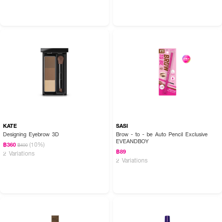
KATE
SASI
Designing Eyebrow 3D
Brow - to - be Auto Pencil Exclusive
EVEANDBOY
(10%)
฿360
฿400
฿89
2 Variations
2 Variations