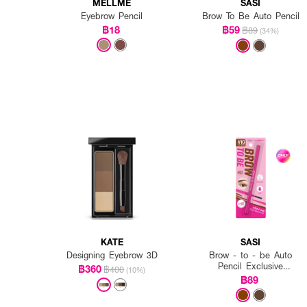
MELLME
SASI
Eyebrow Pencil
Brow To Be Auto Pencil
฿18
฿59
฿89
(34%)
KATE
SASI
Designing Eyebrow 3D
Brow - to - be Auto
Pencil Exclusive
฿360
฿400
(10%)
EVEANDBOY
฿89