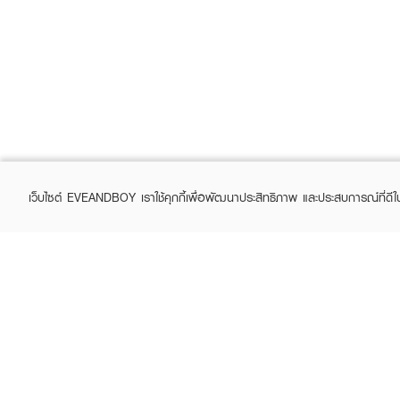
เว็บไซต์ EVEANDBOY เราใช้คุกกี้เพื่อพัฒนาประสิทธิภาพ และประสบการณ์ที่ดี
ABOUT EVEANDBOY
CUS
Brand story
Online
Privacy Policy
Find a
Terms and Conditions
Contac
Sell on EVEANDBOY