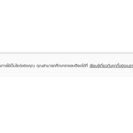
ในการใช้เว็บไซต์ของคุณ คุณสามารถศึกษารายละเอียดได้ที่
เรียนรู้เกี่ยวกับคุกกี้ของเบรา
TOMER CARE
EVEANDBOY MEMBER
 Shopping
Member registration
 store
t us