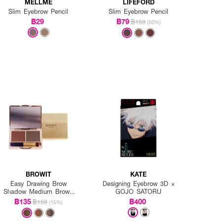
MELLME
LIFEFORD
Slim Eyebrow Pencil
Slim Eyebrow Pencil
฿29
฿79
฿159
(50%)
BROWIT
KATE
Easy Drawing Brow
Designing Eyebrow 3D ×
Shadow Medium Brown
GOJO SATORU
(Y2019)
฿135
฿400
฿159
(15%)