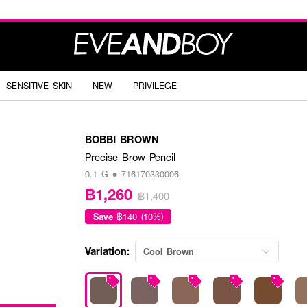
SENSITIVE SKIN
NEW
PRIVILEGE
BOBBI BROWN
Precise Brow Pencil
0.1 G • 716170330006
฿1,260
฿1,400
Save
฿140 (10%)
Variation:
Cool Brown​