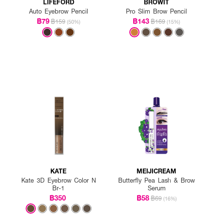
LIFEFORD
BROWIT
Auto Eyebrow Pencil
Pro Slim Brow Pencil
฿79
฿143
฿159
฿169
(50%)
(15%)
KATE
MEIJICREAM
Kate 3D Eyebrow Color N
Butterfly Pea Lash & Brow
Br-1
Serum
฿350
฿58
฿69
(16%)