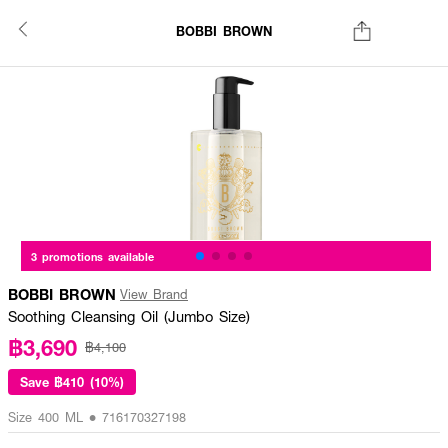
BOBBI BROWN
3 promotions available
BOBBI BROWN
View Brand
Soothing Cleansing Oil (Jumbo Size)
฿3,690
฿4,100
Save
฿410 (10%)
Size 400 ML • 716170327198