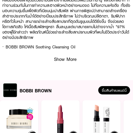
คลีนซิ่งออยล์ที่อุดมด้วยน้ำมันสกัดจากเมล็ดมีโดว์โฟม,ต้นทามานู และดอกสึบากิ ที่
ทำงานร่วมกันในการทำความสะอาดผิวหน้าอย่างหมดจด ไม่ทิ้งความแห้งตึง ทั้งยัง
มอบความชุ่มชื้นเพื่อผิวที่เนียนนุ่มน่าสัมผัส ผ่านการพิสูจน์ว่าสามารถล้างเครื่อง
สำอางประเภทกันน้ำได้อย่างเปี่ยมประสิทธิภาพ ไม่ว่าบริเวณเปลือกตา, ริมฝีปาก
หรือทั่วใบหน้า สามารถชำระล้างสิ่งสกปรกที่อุดตันรูขุมขนได้ดียิ่งขึ้น จึงช่วยลด
โอกาสเกิดสิว ให้เนื้อสัมผัสหรูหรา ลื่นละมุนแต่เบาสบายแทบไม่ต่างจากน้ำ *97%
ของผู้ใช้กล่าวว่า ผลิตภัณฑ์นี้ช่วยชำระล้างสิ่งสกปรกบนผิวที่พบในชีวิตประจำวันได้
อย่างมีประสิทธิภาพ
· BOBBI BROWN Soothing Cleansing Oil
· บ็อบบี้ บราวน์ ซูตติ้ง คลีนซิ่ง ออยล์
Show More
· คลีนซิ่งออยล์ที่อุดมด้วยน้ำมันสกัดจากเมล็ดมีโดว์โฟม,ต้นทามานู และดอกสึบากิ
· ที่ทำงานร่วมกันในการทำความสะอาดผิวหน้าอย่างหมดจด ไม่ทิ้งความแห้งตึง
· มอบความชุ่มชื้นเพื่อผิวที่เนียนนุ่มน่าสัมผัส
BOBBI BROWN
ซื้อสินค้าแบรนด์นี้
· สามารถล้างเครื่องสำอางประเภทกันน้ำได้อย่างเปี่ยมประสิทธิภาพ
· ชำระล้างสิ่งสกปรกที่อุดตันรูขุมขนได้ดียิ่งขึ้น จึงช่วยลดโอกาสเกิดสิว
How to Use :
กด 1 ปั๊มลงบนฝ่ามือที่แห้ง จากนั้นนวดวนเป็นวงกลมทั่วใบหน้าที่แห้ง พรมน้ำอุ่น