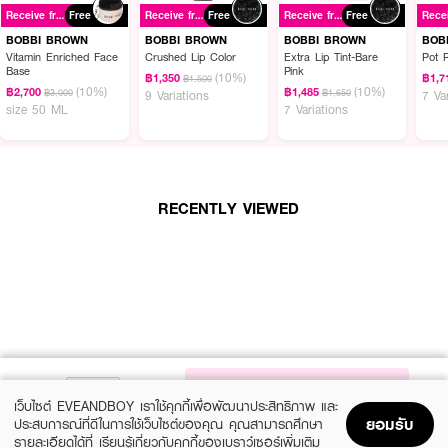
ลงบนผิวหน้าแล้วนวดอีกครั้งจนน้ำมันเปลี่ยนสภาพเป็นน้ำนม แล้วจึงล้างออกด้วย
Receive free gift
Free
Receive free gift
Free
Receive free gift
Free
น้ำอุ่นอีกครั้ง
BOBBI BROWN
BOBBI BROWN
BOBBI BROWN
BOB
Vitamin Enriched Face
Crushed Lip Color
Extra Lip Tint-Bare
Pot 
Base
Pink
(10%)
฿1,350
฿1,7
฿1,500
(10%)
(10%)
฿2,700
฿1,485
฿3,000
฿1,650
9 Variations
7 Va
size 50 ML
7 Variations
RECENTLY VIEWED
NOTIFY ME
เว็บไซต์ EVEANDBOY เราใช้คุกกี้เพื่อพัฒนาประสิทธิภาพ และ
ยอมรับ
ประสบการณ์ที่ดีในการใช้เว็บไซต์ของคุณ คุณสามารถศึกษา
รายละเอียดได้ที่
เรียนรู้เกี่ยวกับคุกกี้ของเบราว์เซอร์เพิ่มเติม