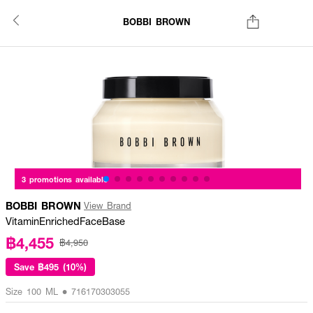
BOBBI BROWN
3 promotions available
BOBBI BROWN
View Brand
VitaminEnrichedFaceBase
฿4,455
฿4,950
Save
฿495 (10%)
Size 100 ML • 716170303055