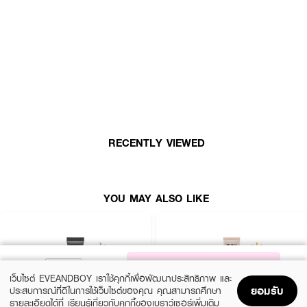
ดูแลผิวและการเตรียมผิวก่อนแต่งหน้าไว้ในกระปุกเดียว โดยจุดเด่นคือช่วยให้ผิวชุ่ม
ชื้น ดูอิ่มฟู และพร้อมสำหรับการลงรองพื้นหรือแป้งผสมรองพื้นในขั้นตอนถัดไป
จากข้อมูลสินค้าและรีวิวผู้ใช้ ตัวเนื้อครีมมีสัมผัสนุ่มคล้ายบัตเตอร์ ซึมสบายผิว ไม่
เหนียวเหนอะหนะ และไม่ทำให้ผิวมันเยิ้มระหว่างวัน
RECENTLY VIEWED
YOU MAY ALSO LIKE
NOTIFY ME
เว็บไซต์ EVEANDBOY เราใช้คุกกี้เพื่อพัฒนาประสิทธิภาพ และ
ยอมรับ
ประสบการณ์ที่ดีในการใช้เว็บไซต์ของคุณ คุณสามารถศึกษา
รายละเอียดได้ที่
เรียนรู้เกี่ยวกับคุกกี้ของเบราว์เซอร์เพิ่มเติม