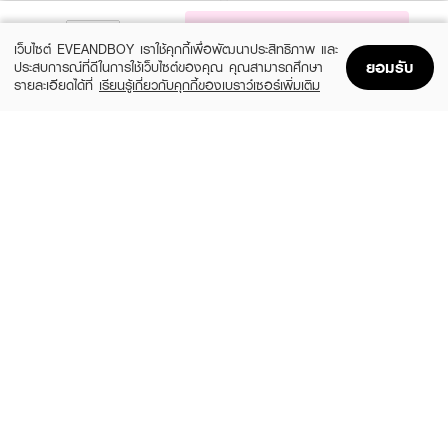
· ช่วยควบคุมความมันได้อย่างยาวนาน
NOTIFY ME
เว็บไซต์ EVEANDBOY เราใช้คุกกี้เพื่อพัฒนาประสิทธิภาพ และ
· มอบระดับการปกปิดปานกลางโดยไม่หนักผิว
ยอมรับ
ประสบการณ์ที่ดีในการใช้เว็บไซต์ของคุณ คุณสามารถศึกษา
รายละเอียดได้ที่
เรียนรู้เกี่ยวกับคุกกี้ของเบราว์เซอร์เพิ่มเติม
· ติดทนนานได้สูงสุดถึง 24 ชั่วโมง
Home
Home
Promotions
Promotions
Shopping Bag
Shopping Bag
Account
Account
How to Use :
ESTEE LAUDER
ZHE
Double Wear Stay-In-Place Makeup
Long Wear Coverage Nourishing
ใช้คู่กับแปรงหรือฟองน้ำในการเกลี่ยรองพื้นให้เนียนไปกับผิว เพื่อผิวสวยอย่างเป็น
SPF10 PA++
Foundation
ธรรมชาติ
(10%)
฿2,250
฿490
฿2,500
20 Variations
4 Variations