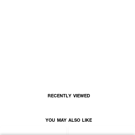
RECENTLY VIEWED
· BOBBI BROWN Weightless Skin Foundation SPF 15
YOU MAY ALSO LIKE
· บ็อบบี้ บราวน์ เวทเลส สกิน ฟาวเดชั่น เอสพีเอฟ 15
· รองพื้นสูตรใหม่ มอบความชุ่มชื้น ให้ฟินิชผิวแมตต์ที่ดูเป็นธรรมชาติจนคล้ายผิว
จริง