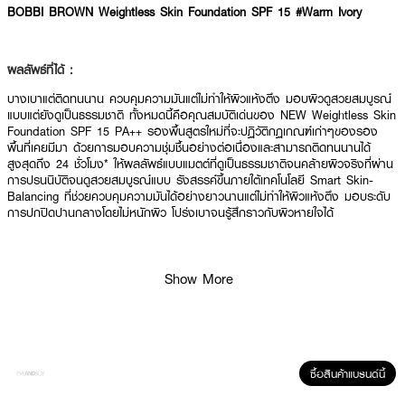
BOBBI BROWN Weightless Skin Foundation SPF 15 #Warm Ivory
ผลลัพธ์ที่ได้ :
บางเบาแต่ติดทนนาน ควบคุมความมันแต่ไม่ทำให้ผิวแห้งตึง มอบผิวดูสวยสมบูรณ์
แบบแต่ยังดูเป็นธรรมชาติ ทั้งหมดนี้คือคุณสมบัติเด่นของ NEW Weightless Skin
Foundation SPF 15 PA++ รองพื้นสูตรใหม่ที่จะปฏิวัติกฏเกณฑ์เก่าๆของรอง
พื้นที่เคยมีมา ด้วยการมอบความชุ่มชื้นอย่างต่อเนื่องและสามารถติดทนนานได้
สูงสุดถึง 24 ชั่วโมง* ให้ผลลัพธ์แบบแมตต์ที่ดูเป็นธรรมชาติจนคล้ายผิวจริงที่ผ่าน
การปรนนิบัติจนดูสวยสมบูรณ์แบบ รังสรรค์ขึ้นภายใต้เทคโนโลยี Smart Skin-
Balancing ที่ช่วยควบคุมความมันได้อย่างยาวนานแต่ไม่ทำให้ผิวแห้งตึง มอบระดับ
การปกปิดปานกลางโดยไม่หนักผิว โปร่งเบาจนรู้สึกราวกับผิวหายใจได้
มีให้เลือกมากถึง 17 เฉดสีสำหรับทุกอันเดอร์โทนที่แตกต่าง ออกแบบอย่าง
Show More
พิถีพิถันเพื่อตอบโจทย์ผิวหลากหลายเฉดสี หลากหลายประเภท และหลากหลายข้อ
กังวล
ซื้อสินค้าแบรนด์นี้