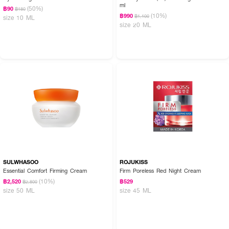
ml
(50%)
฿90
฿180
(10%)
฿990
฿1,100
size 10 ML
size 20 ML
SULWHASOO
ROJUKISS
Essential Comfort Firming Cream
Firm Poreless Red Night Cream
(10%)
฿2,520
฿529
฿2,800
size 50 ML
size 45 ML