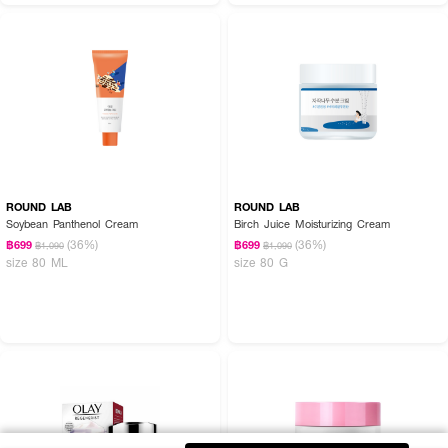
ROUND LAB
ROUND LAB
Soybean Panthenol Cream
Birch Juice Moisturizing Cream
(36%)
(36%)
฿699
฿699
฿1,090
฿1,090
size 80 ML
size 80 G