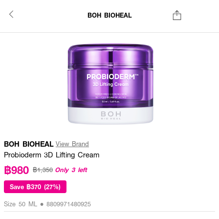
BOH BIOHEAL
BOH BIOHEAL
View Brand
Probioderm 3D Lifting Cream
฿980
Only 3 left
฿1,350
Save
฿370 (27%)
Size 50 ML • 8809971480925