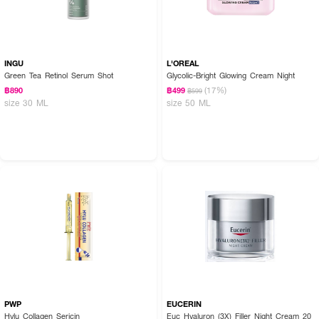
INGU
L'OREAL
Green Tea Retinol Serum Shot
Glycolic-Bright Glowing Cream Night
(17%)
฿890
฿499
฿599
size 30 ML
size 50 ML
PWP
EUCERIN
Hylu Collagen Sericin
Euc Hyaluron (3X) Filler Night Cream 20