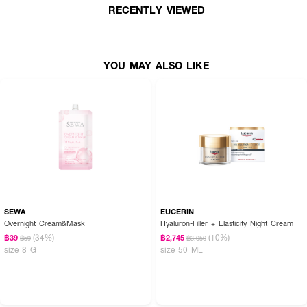
RECENTLY VIEWED
YOU MAY ALSO LIKE
SEWA
EUCERIN
Overnight Cream&Mask
Hyaluron-Filler + Elasticity Night Cream
(34%)
(10%)
฿39
฿2,745
฿59
฿3,050
size 8 G
size 50 ML