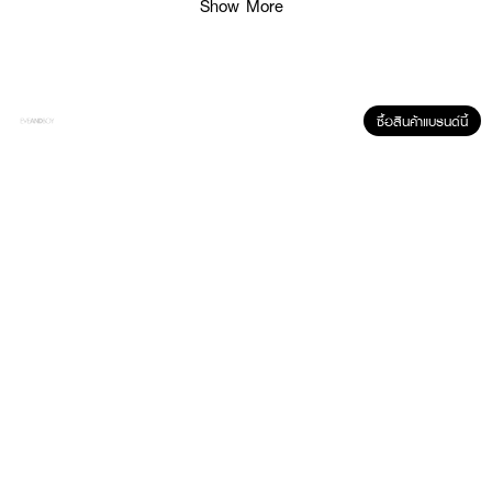
Show More
ช่วยให้ผิวดูเรียบเนียนและชุ่มชื้น
เนื้อครีมเข้มข้นแต่ซึมไว ไม่เหนียวเหนอะหนะ
เหมาะสำหรับผิวที่มีริ้วรอยและขาดความยืดหยุ่น
ช่วยให้ผิวดูอิ่มฟูและสุขภาพดี
ซื้อสินค้าแบรนด์นี้
· FDA Registration No. :
10-2-6800034776
How To Use :
การทาทั่วใบหน้าและลำคอเป็นประจำเช้า-เย็น โดยปรับปริมาณครีมตามสภาพผิว (เช้า
ใช้บางๆ, กลางคืนใช้จัดเต็ม) ควบคู่กับการนวดเบาๆ เพื่อช่วยยกกระชับโครงหน้า