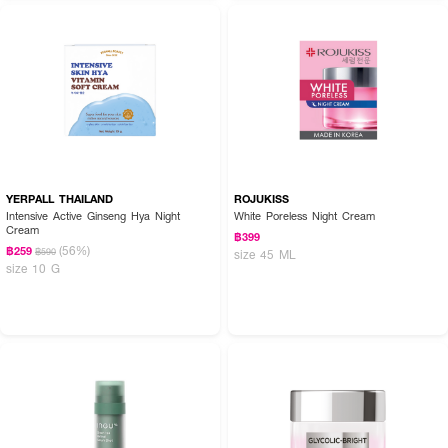
YERPALL THAILAND
ROJUKISS
Intensive Active Ginseng Hya Night
White Poreless Night Cream
Cream
฿399
(56%)
฿259
฿590
size 45 ML
size 10 G