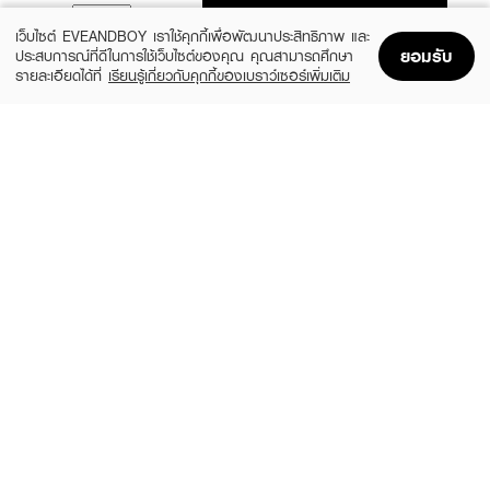
ADD TO BAG
เว็บไซต์ EVEANDBOY เราใช้คุกกี้เพื่อพัฒนาประสิทธิภาพ และ
ยอมรับ
ประสบการณ์ที่ดีในการใช้เว็บไซต์ของคุณ คุณสามารถศึกษา
รายละเอียดได้ที่
เรียนรู้เกี่ยวกับคุกกี้ของเบราว์เซอร์เพิ่มเติม
Home
Home
Promotions
Promotions
Shopping Bag
Shopping Bag
Account
Account
OLAY
CETAPHIL
Retinol24 Night Cream
Bright Healthy Radiance Brightening Night
Comfort Cream
(50%)
฿599
฿1,199
฿1,350
size 50 ML
size 50 G
EUCERIN
OLAY