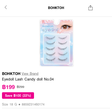
BOHKTOH
BOHKTOH
View Brand
Eyedoll Lash Candy doll No.04
฿199
฿299
Save
฿100 (33%)
Size 18 G • 8859231460174