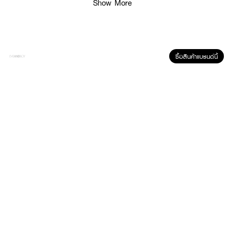
Show More
ซื้อสินค้าแบรนด์นี้
ผลลัพธ์ที่ได้ :
•
ขนตาปลอมสไตล์หวานฉ่ำ ละมุน เพิ่มความกลมโต เหมือนตุ๊กตา
•
จับช่อสลับสั้นยาวแบบมีเลเยอร์ เป็นสไตล์ที่ดึงความเปล่งประกายจากดวงตาออก
มาได้เป็นอย่างดี
•
ให้ความบางเบา ติดได้ทุกวัน ด้วยเส้นขนตาเรียวเล็กเหมือนขนตาจริง
•
ขนตาที่ติดแล้วทำให้ตาดูกลมโตและหวาน ฟรุ๊งฟริ๊งขึ้นทันที ไม่ดูหนาจนเกินไป
•
ผลิตจากขนสังเคราะห์
•
ไม่แข็งและดูธรรมชาติ