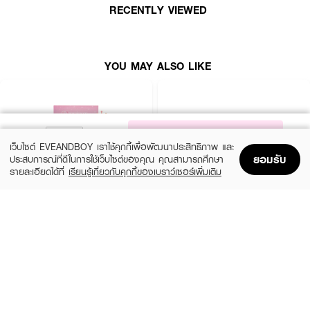
RECENTLY VIEWED
YOU MAY ALSO LIKE
NOTIFY ME
เว็บไซต์ EVEANDBOY เราใช้คุกกี้เพื่อพัฒนาประสิทธิภาพ และ
ยอมรับ
ประสบการณ์ที่ดีในการใช้เว็บไซต์ของคุณ คุณสามารถศึกษา
รายละเอียดได้ที่
เรียนรู้เกี่ยวกับคุกกี้ของเบราว์เซอร์เพิ่มเติม
Home
Home
Promotions
Promotions
Shopping Bag
Shopping Bag
Account
Account
SUGAREYE
WOSADO
Self-Adhesive Eyelashes
Light-Feel Soft Magnetic Eyelashes –
Silky Black 2.0 (All-in-One Pack)
(7%)
฿139
฿149
฿665
6 Variations
7 Variations
How To Use :