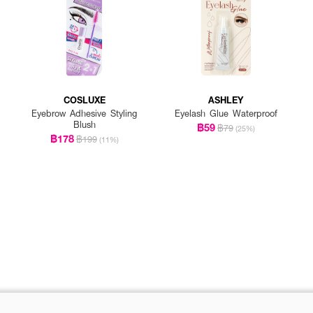
COSLUXE
ASHLEY
Eyebrow Adhesive Styling
Eyelash Glue Waterproof
Blush
฿59
฿79
(25%)
฿178
฿199
(11%)