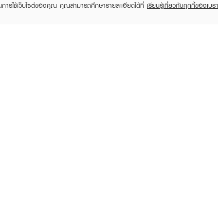
ในการใช้เว็บไซต์ของคุณ คุณสามารถศึกษารายละเอียดได้ที่
เรียนรู้เกี่ยวกับคุกกี้ของเบรา
TOMER CARE
EVEANDBOY MEMBER
 Shopping
Member registration
 store
t us