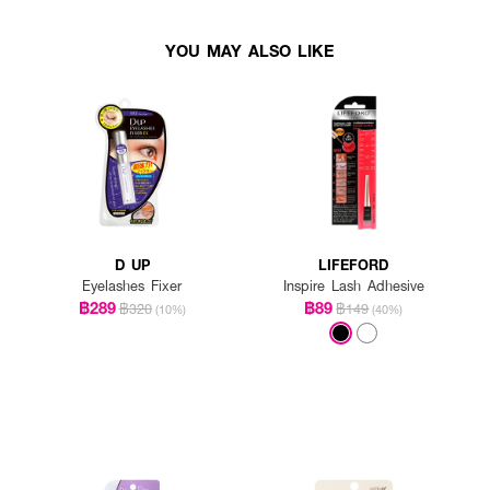
YOU MAY ALSO LIKE
D UP
LIFEFORD
Eyelashes Fixer
Inspire Lash Adhesive
฿289
฿89
฿320
฿149
(10%)
(40%)