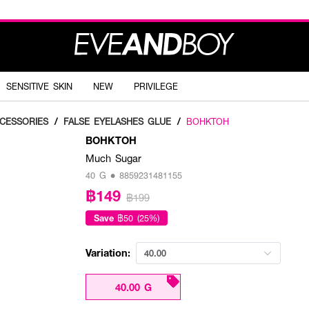
SENSITIVE SKIN
NEW
PRIVILEGE
CESSORIES
/
FALSE EYELASHES GLUE
/
BOHKTOH
BOHKTOH
Much Sugar
40 G • 8859231481155
฿149
฿199
Save
฿50 (25%)
Variation:
40.00
40.00 G