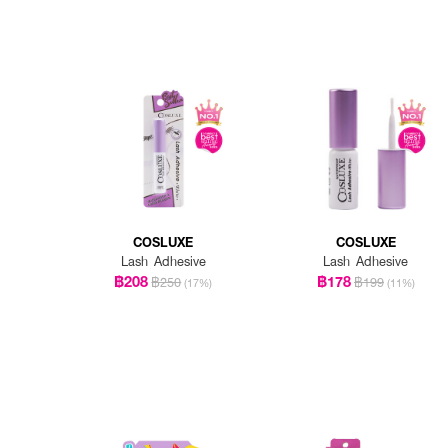
COSLUXE
COSLUXE
Lash Adhesive
Lash Adhesive
฿208
฿178
฿250
฿199
(17%)
(11%)