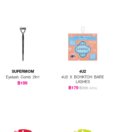
SUPERMOM
4U2
Eyelash Comb 2In1
4U2 X BOHKTOH BARE
LASHES
฿199
฿179
฿299
(40%)