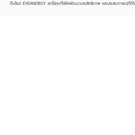
เว็บไซต์ EVEANDBOY เราใช้คุกกี้เพื่อพัฒนาประสิทธิภาพ และประสบการณ์ที่ดี
ABOUT EVEANDBOY
CUS
Brand story
Online
Privacy Policy
Find a
Terms and Conditions
Contac
Sell on EVEANDBOY
Whistleblowing