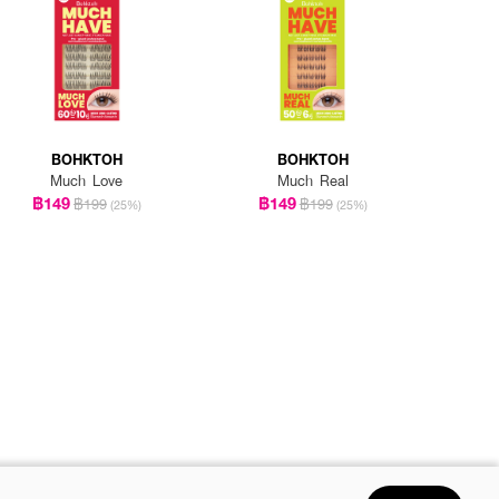
BOHKTOH
BOHKTOH
Much Love
Much Real
฿149
฿149
฿199
฿199
(25%)
(25%)