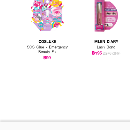
COSLUXE
MLEN DIARY
SOS Glue - Emergency
Lash Bond
Beauty Fix
฿195
฿270
(28%)
฿99