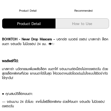
Product Detail
Recommended
Product Detail
How to Use
BOHKTOH - Never Drop Mascara –
บอกต่อ เนเวอร์ ดรอป มาสคาร่า ล็อค
ขนตา งอนเด้ง ไม่มีดรอป 24 ชม. 👁️✨
ผลลัพธ์ที่ได้:
มาสคาร่า นวัตกรรมเพิ่มพลังล็อค ขนตาให้ งอนนานต่อเนื่องไม่ตกตลอดวัน ด้วย
สูตรล็อคพิเศษที่ช่วย ยกขนตาได้ขั้นสุด ให้ดวงตาคมชัดโดดเด่นมั่นใจแบบไร้ขีดจำกัด
ได้ทุกวัน!
● คุณสมบัติล็อคขนตา:
— งอนนาน 24 ชั่วโมง: เทคโนโลยีล็อคพิเศษ ช่วยให้ขนตา งอนเด้ง ไม่มีดรอป
ตลอดวัน