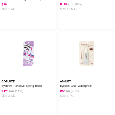
(28%)
฿99
฿195
฿270
size 1 ML
size 17.5 G
COSLUXE
ASHLEY
Eyebrow Adhesive Styling Blush
Eyelash Glue Waterproof
(11%)
(25%)
฿178
฿59
฿199
฿79
size 3 ML
size 7 ML