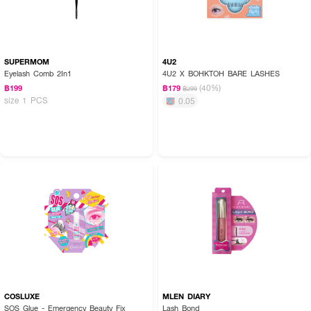
SUPERMOM
4U2
Eyelash Comb 2In1
4U2 X BOHKTOH BARE LASHES
(40%)
฿199
฿179
฿299
size 1 PCS
0.05
COSLUXE
MLEN DIARY
SOS Glue - Emergency Beauty Fix
Lash Bond