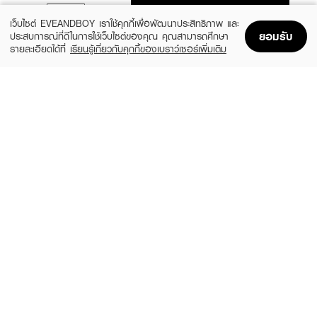
ADD TO BAG
เว็บไซต์ EVEANDBOY เราใช้คุกกี้เพื่อพัฒนาประสิทธิภาพ และ
ยอมรับ
ประสบการณ์ที่ดีในการใช้เว็บไซต์ของคุณ คุณสามารถศึกษา
รายละเอียดได้ที่
เรียนรู้เกี่ยวกับคุกกี้ของเบราว์เซอร์เพิ่มเติม
Home
Home
Promotions
Promotions
Shopping Bag
Shopping Bag
Account
Account
BOHKTOH
SELECTED BY PRIM
Much Glam
Prim Lash Adhesive/white color
(25%)
฿149
฿249
฿199
size 40 G
size 5 G
D UP
BOHKTOH