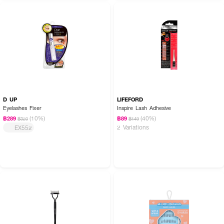
D UP
LIFEFORD
Eyelashes Fixer
Inspire Lash Adhesive
(10%)
(40%)
฿289
฿89
฿320
฿149
2 Variations
EX552