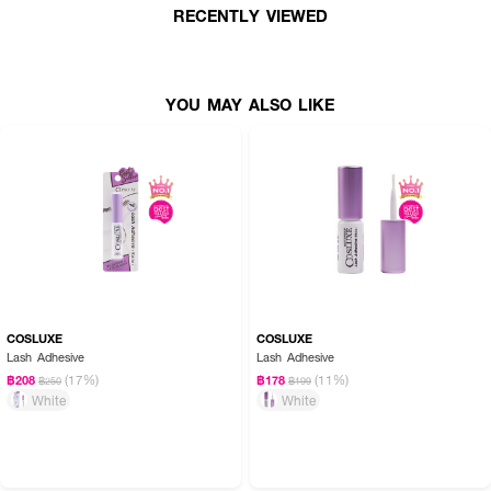
RECENTLY VIEWED
🌟 มาสคาร่าตัวแม่! ล็อคขนตาให้งอนเด้งถึงขีดสุด 24 ชม. กันน้ำกันเหงื่อ เพิ่มวอ
ลลุ่มเรียงเส้น ไม่จับก้อน! 💯
YOU MAY ALSO LIKE
COSLUXE
COSLUXE
Lash Adhesive
Lash Adhesive
(17%)
(11%)
฿208
฿178
฿250
฿199
White
White