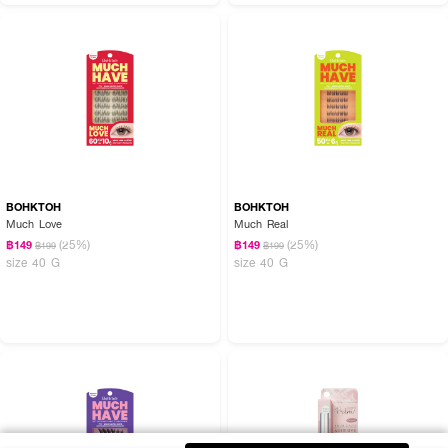
BOHKTOH
BOHKTOH
Much Love
Much Real
(25%)
(25%)
฿149
฿149
฿199
฿199
size 40 G
size 40 G