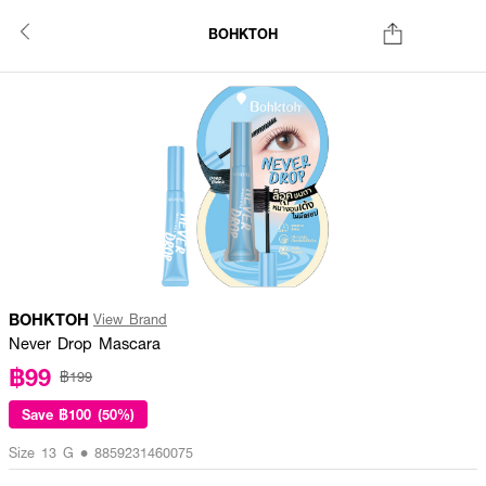
BOHKTOH
BOHKTOH
View Brand
Never Drop Mascara
฿99
฿199
Save
฿100 (50%)
Size 13 G • 8859231460075