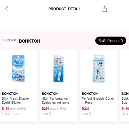
PRODUCT DETAIL
BOHKTOH
ซื้อสินค้าแบรนด์นี้
BOHKTOH
BOHKTOH
BOHKTOH
BOH
Blink Mesh Double
High Performance
Perfect Eyelash Curler
Bohk
Eyelid Sticker
Eyelashes Adhesive
1 Piece
Size 
(20%)
(19%)
฿159
฿259
฿229
฿15
฿199
฿320
3 Variations
size 0
size 0
size