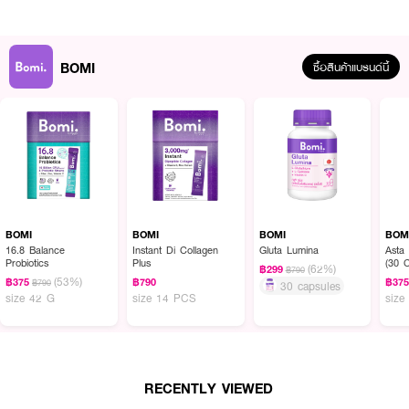
BOMI
ซื้อสินค้าแบรนด์นี้
BOMI
BOMI
BOMI
BOM
16.8 Balance
Instant Di Collagen
Gluta Lumina
Asta
Probiotics
Plus
(30 
(62%)
฿299
฿790
ผลลัพธ์ที่ได้ :
(53%)
฿375
฿790
฿37
฿790
30 capsules
size 42 G
size 14 PCS
size
ผลิตภัณฑ์เสริมอาหาร ช่วยเติมน้ำให้ผิวดูฟูแน่น เนียนละเอียด ดูอ่อนวัยดุจผิวเด็ก
พร้อมเสริมเกราะป้องกันผิวให้แข็งแรง กักเก็บน้ำได้ดีขึ้น เติมน้ำให้ผิวจากภายใน ผิว
ดูฟูละเอียด นุ่มเด้ง
● MIZUMI Bomi Aqua Lumina
RECENTLY VIEWED
● ผลิตภัณฑ์เสริมอาหาร โบมิ อะควา ลูมินา