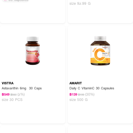
size 92.99 G
VISTRA
AMARIT
Astaxanthin 6mg 30 Caps
Daily C VitaminC 30 Capsules
(2%)
(30%)
฿549
฿139
฿560
฿199
size 30 PCS
size 500 G