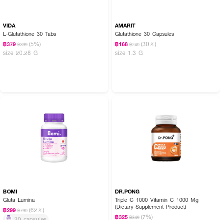
VIDA
AMARIT
L-Glutathione 30 Tabs
Glutathione 30 Capsules
(5%)
(30%)
฿379
฿168
฿399
฿240
size 20.28 G
size 1.3 G
BOMI
DR.PONG
Gluta Lumina
Triple C 1000 Vitamin C 1000 Mg
(Dietary Supplement Product)
(62%)
฿299
฿790
(7%)
฿325
฿349
30 capsules