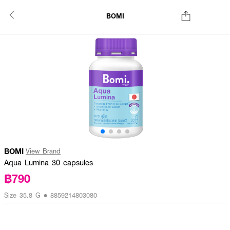
BOMI
BOMI
View Brand
Aqua Lumina 30 capsules
฿790
Size 35.8 G • 8859214803080