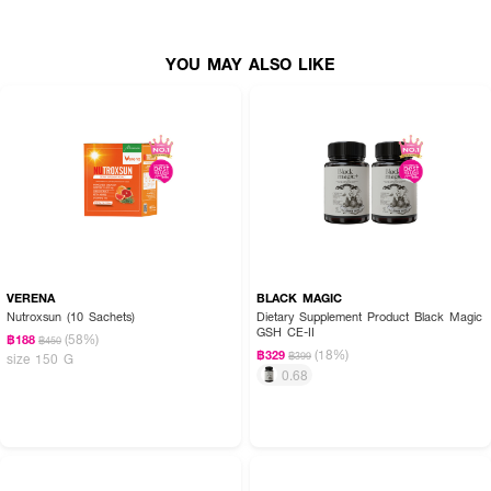
●
เพิ่มความชุ่มชื้น เติมน้ำให้กับผิว
●
รูขุมขนกระชับ ผิวดูละเอียดขึ้น
YOU MAY ALSO LIKE
●
ลดอาการผิวแห้งลอกขุย
●
แต่งหน้าติดมากขึ้น
●
ผิวดูเด็ก ลดความชัดของริ้วรอย
● 30 capsules
●
เลขที่อย. 11-1-08548-5-0046
VERENA
BLACK MAGIC
Nutroxsun (10 Sachets)
Dietary Supplement Product Black Magic
GSH CE-II
(58%)
฿188
฿450
(18%)
฿329
฿399
size 150 G
0.68