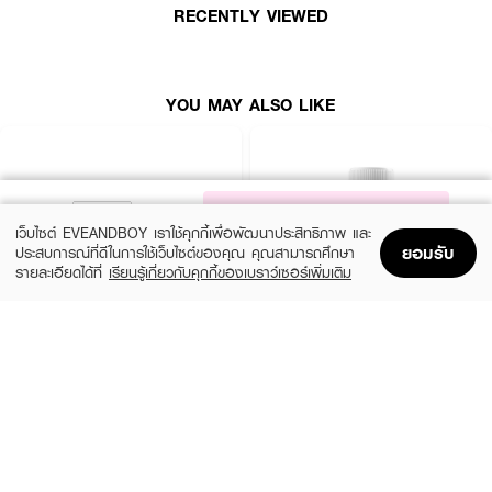
RECENTLY VIEWED
YOU MAY ALSO LIKE
NOTIFY ME
เว็บไซต์ EVEANDBOY เราใช้คุกกี้เพื่อพัฒนาประสิทธิภาพ และ
ยอมรับ
ประสบการณ์ที่ดีในการใช้เว็บไซต์ของคุณ คุณสามารถศึกษา
รายละเอียดได้ที่
เรียนรู้เกี่ยวกับคุกกี้ของเบราว์เซอร์เพิ่มเติม
Home
Home
Promotions
Promotions
Shopping Bag
Shopping Bag
Account
Account
BIOACTIVE+
VISTRA
Concentrated Liquid Gluta
Marine Collagen 1300 14 Tabs
(49%)
(50%)
฿660
฿130
฿1,300
฿259
size 12 G
size 14 PCS