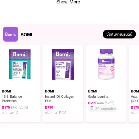
Show More
• Pomegranate Extract
• Tomato Extract
• L-Glutathione & L Cysteine
• Glycine
BOMI
ซื้อสินค้าแบรนด์นี้
• Niacinamide (Vitamin B3)
• Vitamin E
• Zinc
• บรรจุ 14 ซอง
• ขนาด 10 g.
How To Use :
BOMI
BOMI
BOMI
BOM
16.8 Balance
Instant Di Collagen
Gluta Lumina
Asta
Probiotics
Plus
(30 
เชค ฉีก ดื่ม ทาน
MIZUMI Bomi Colshot Ovo Plus
วันละ 1 ซอง
(62%)
฿299
฿790
(53%)
฿375
฿790
฿37
฿790
30 capsules
size 42 G
size 14 PCS
size