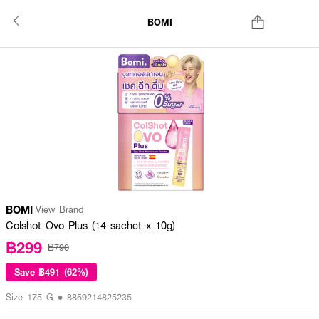
BOMI
BOMI
View Brand
Colshot Ovo Plus (14 sachet x 10g)
฿299
฿790
Save
฿491 (62%)
Size 175 G • 8859214825235