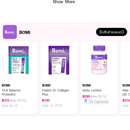
● L-Glutathione ช่วยขับสารพิษ และต้านอนุมูลอิสระของเซลล์ ปกป้องเซลล์ให้
Show More
แข็งแรง
● Vitamin C : ช่วยลดการอักเสบและส่งเสริมการทำงานของตับให้ดีขึ้น
● Blueberry Extract : มีสารต้านอนุมูลอิสระ
BOMI
ซื้อสินค้าแบรนด์นี้
● ฮาลาล
How to Use :
● สูตรคอแข็ง ตื่นเช้ามาไม่แฮงค์ : ฉีกซองกรอกปาก รับประทานก่อนหรือหลังดื่ม
แอลกอฮอล์
● สูตรฟื้นฟูบำรุงตับ : ฉีกซองกรอกปาก รับประทานหลังมื้ออาหาร
ข้อควรระวัง : ไม่รับประทานพร้อมยาหรือวิตามมินอื่นๆ หรือ รับประทานห่างจาก
ยาอย่างน้อย 1 ชม."
BOMI
BOMI
BOMI
BOM
16.8 Balance
Instant Di Collagen
Gluta Lumina
Asta
Probiotics
Plus
(30 
(62%)
฿299
฿790
(53%)
฿375
฿790
฿37
฿790
30 capsules
size 42 G
size 14 PCS
size