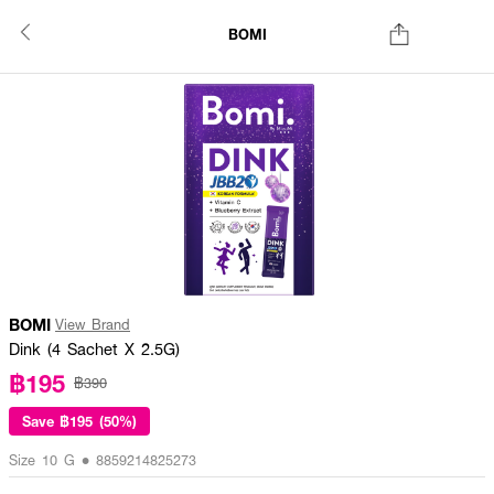
BOMI
BOMI
View Brand
Dink (4 Sachet X 2.5G)
฿195
฿390
Save
฿195 (50%)
Size 10 G • 8859214825273