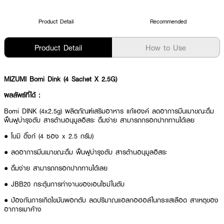
Product Detail
Recommended
Product Detail
How to Use
MIZUMI Bomi Dink (4 Sachet X 2.5G)
ผลลัพธ์ที่ได้ :
Bomi DINK (4x2.5g) ผลิตภัณฑ์เสริมอาหาร แก้แฮงค์ ลดอาการมึนเมาขณะดื่ม
ฟื้นฟูบำรุงตับ สารต้านอนุมูลอิสระ ดื่มง่าย สามารถกรอกปากทานได้เลย
● โบมิ ดิ๊งก์ (4 ซอง x 2.5 กรัม)
● ลดอาการมึนเมาขณะดื่ม ฟื้นฟูบำรุงตับ สารต้านอนุมูลอิสระ
● ดื่มง่าย สามารถกรอกปากทานได้เลย
● JBB20 กระตุ้นการทำงานของเอนไซม์ในตับ
● ป้องกันการเกิดไขมันพอกตับ ลดปริมาณแอลกอฮอล์ในกระแสเลือด สาเหตุของ
อาการเมาค้าง