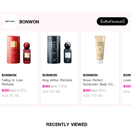
BONWON
ซื้อสินค้าแบรนด์นี้
ผลลัพธ์ที่ได้ :
BONWON Earth Parfum
กลิ่นหอมอบอุ่นสดชื่นจากชาเขียนมัทฉะผสานส้มขม ซิ
ตรัส และไม้หอมอย่างนุ่มลึก ให้ฟิลนิ่ง สุขุม สามารถใช้ในสะอาดสบาย แต่แฝงความ
หรูสงบแบบธรรมชาติ
BONWON
BONWON
BONWON
BON
Falling In Love
King Arthur Perfume
Snow Perfect
Love
· กลิ่น : กลิ่นหอมอบอุ่นสดชื่นจากชาเขียนมัทฉะผสานส้มขม ซิตรัส และไม้หอม
Perfume
Sunscreen Body CC
(10%)
฿360
฿36
฿399
Cream White Plus+
อย่างนุ่มลึก ให้ฟิลนิ่ง สุขุม · สะอาดสบาย แต่แฝงความหรูสงบแบบธรรมชาติ
(10%)
(9%)
฿360
฿265
฿399
฿290
size 50 ML
size
size 50 ML
size 150 ML
· เหมากับ : เหมาะกับคนที่ชอบกลิ่นชาเขียว-ซิตรัส แบบสดชื่นสะอาด ให้ความรู้สึก
คลีน สบาย หรูหรา แบบเงียบ ไม่หวาน ไม่ฉุน ใช้ได้ทุกวันในอากาศร้อน เป็นกลิ่น
Unisex โดยเฉพาะคนที่ต้องการคุลสุภาพดูแพงอย่างเป็นธรรมชาติ
· เพศ : ผู้ชาย และ ผู้หญิง
RECENTLY VIEWED
· FDA Registration No. : 11-1-6800039278