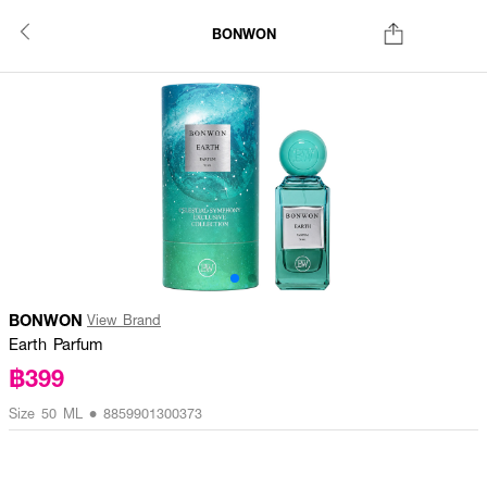
BONWON
BONWON
View Brand
Earth Parfum
฿399
Size 50 ML • 8859901300373