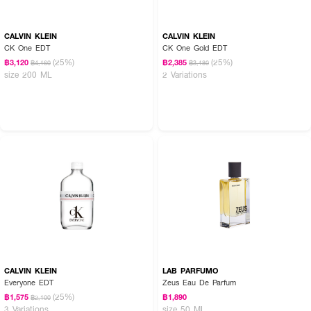
CALVIN KLEIN
CALVIN KLEIN
CK One EDT
CK One Gold EDT
(25%)
(25%)
฿3,120
฿2,385
฿4,160
฿3,180
size 200 ML
2 Variations
CALVIN KLEIN
LAB PARFUMO
Everyone EDT
Zeus Eau De Parfum
(25%)
฿1,575
฿1,890
฿2,100
3 Variations
size 50 ML