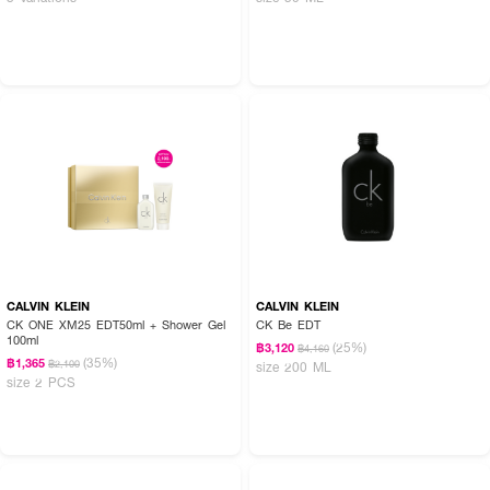
CALVIN KLEIN
CALVIN KLEIN
CK ONE XM25 EDT50ml + Shower Gel
CK Be EDT
100ml
(25%)
฿3,120
฿4,160
(35%)
฿1,365
฿2,100
size 200 ML
size 2 PCS