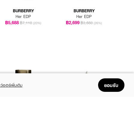
BURBERRY
BURBERRY
Her EDP
Her EDP
฿5,688
฿2,699
฿7,110
฿3,660
(20%)
(26%)
ยอมรับ
ว์เซอร์เพิ่มเติม
BURBERRY
JEAN PAUL GAULTIER
My Burberry Black Edp
SCANDAL EDP
฿2,872
฿5,078
฿3,590
฿6,770
(20%)
(25%)