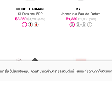
GIORGIO ARMANI
KYLIE
Si Passione EDP
Jenner 2.0 Eau de Parfum
฿3,360
฿1,330
฿4,200
฿1,900
(20%)
(30%)
ในการใช้เว็บไซต์ของคุณ คุณสามารถศึกษารายละเอียดได้ที่
เรียนรู้เกี่ยวกับคุกกี้ของเบรา
PRADA
NARCISO RODRIGUEZ
Paradoxe Female EDP
For Her EDP
฿6,160
฿4,960
฿7,700
฿6,200
(20%)
(20%)