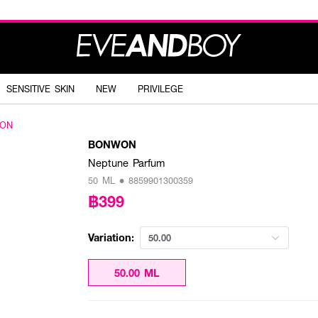
SENSITIVE SKIN
NEW
PRIVILEGE
ON
BONWON
Neptune Parfum
50 ML • 8859901300359
฿399
Variation:
50.00
50.00 ML