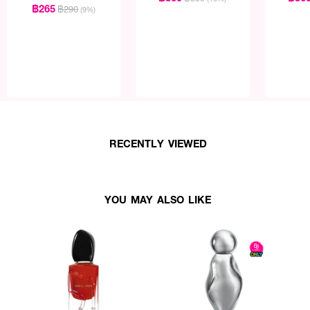
Plus+
฿265
฿290
(9%)
RECENTLY VIEWED
YOU MAY ALSO LIKE