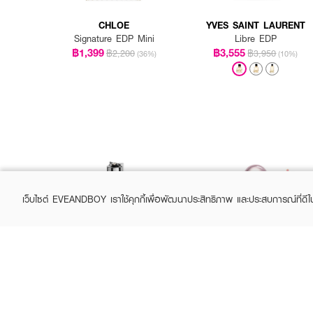
CHLOE
YVES SAINT LAURENT
Signature EDP Mini
Libre EDP
฿1,399
฿3,555
฿2,200
฿3,950
(36%)
(10%)
เว็บไซต์ EVEANDBOY เราใช้คุกกี้เพื่อพัฒนาประสิทธิภาพ และประสบการณ์ที่ดี
LANVIN
KYLIE
Eclat D'Arpege EDP Spray
Cosmic Kylie Jenner Eau
De Parfum
฿4,050
฿5,400
(25%)
฿1,330
฿1,900
(30%)