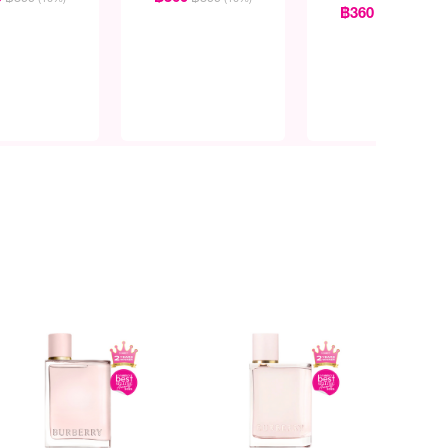
฿360
฿399
(10%)