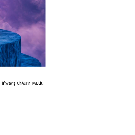
ห้ฟิลหรู น่าค้นหา เฟมินึน