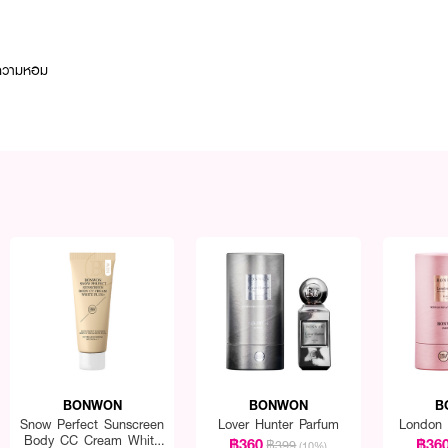
้ความหอม
BONWON
BONWON
B
Snow Perfect Sunscreen
Lover Hunter Parfum
London 
Body CC Cream White
฿360
฿36
฿399
(10%)