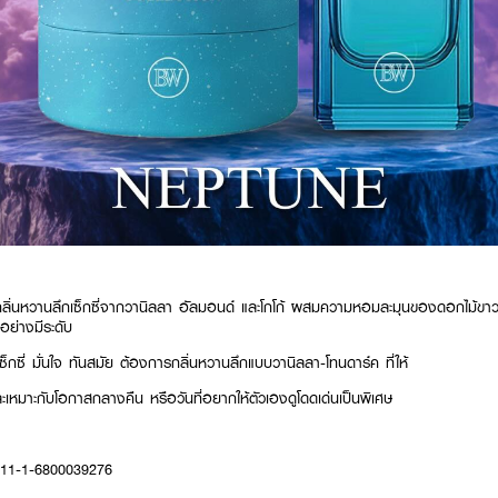
ลิ่นหวานลึกเซ็กซี่จากวานิลลา อัลมอนด์ และโกโก้ ผสมความหอมละมุนของดอกไม้ขาว ใ
อย่างมีระดับ
เซ็กซี่ มั่นใจ ทันสมัย ต้องการกลิ่นหวานลึกแบบวานิลลา-โทนดาร์ค ที่ให้
เหมาะกับโอกาสกลางคืน หรือวันที่อยากให้ตัวเองดูโดดเด่นเป็นพิเศษ
: 11-1-6800039276