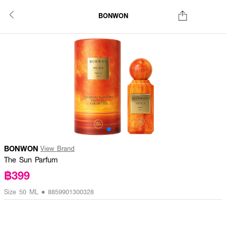
BONWON
BONWON
View Brand
The Sun Parfum
฿399
Size 50 ML • 8859901300328