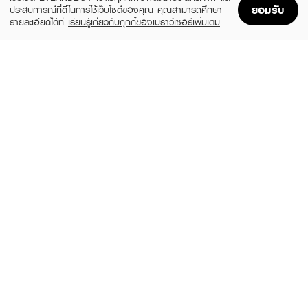
ยอมรับ
ประสบการณ์ที่ดีในการใช้เว็บไซต์ของคุณ คุณสามารถศึกษา
รายละเอียดได้ที่
เรียนรู้เกี่ยวกับคุกกี้ของเบราว์เซอร์เพิ่มเติม
Home
Home
Promotions
Promotions
Shopping Bag
Shopping Bag
Account
Account
MOSCHINO
CALVIN KLEIN
Toy 2 Pearl EDP
CK ONE Essence XM25 EDP50ml +
Shower Gel 100ml
(20%)
฿1,920
฿2,400
(35%)
฿1,365
฿2,100
3 Variations
size 2 PCS
CALVIN KLEIN
CALVIN KLEIN
CK Be EDT
Hair & Body Mist Perfume - Cotton
Musk
(25%)
฿2,385
฿3,180