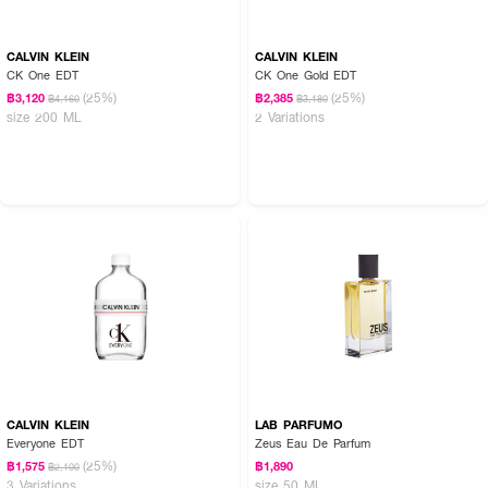
CALVIN KLEIN
CALVIN KLEIN
CK One EDT
CK One Gold EDT
(25%)
(25%)
฿3,120
฿2,385
฿4,160
฿3,180
size 200 ML
2 Variations
CALVIN KLEIN
LAB PARFUMO
Everyone EDT
Zeus Eau De Parfum
(25%)
฿1,575
฿1,890
฿2,100
3 Variations
size 50 ML