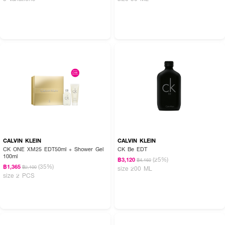
CALVIN KLEIN
CALVIN KLEIN
CK ONE XM25 EDT50ml + Shower Gel
CK Be EDT
100ml
(25%)
฿3,120
฿4,160
(35%)
฿1,365
฿2,100
size 200 ML
size 2 PCS