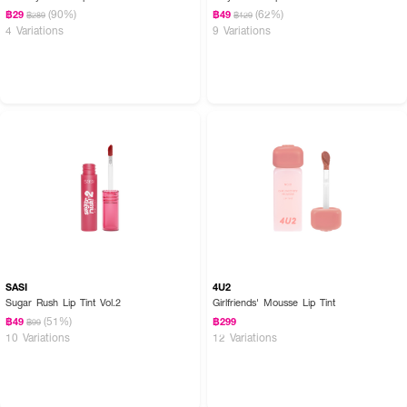
(90%)
(62%)
฿29
฿49
฿289
฿129
4 Variations
9 Variations
SASI
4U2
Sugar Rush Lip Tint Vol.2
Girlfriends' Mousse Lip Tint
(51%)
฿49
฿299
฿99
10 Variations
12 Variations