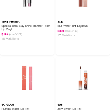
TIME PHORIA
3CE
Spectra Ultra Stay-Shine Transfer Proof
Blur Water Tint Laydown
Lip Vinyl
(41%)
฿350
฿590
(53%)
฿199
฿419
17 Variations
18 Variations
SO GLAM
SASI
Plummy Water Lip Tint
Jolly Sweet Lip Tint