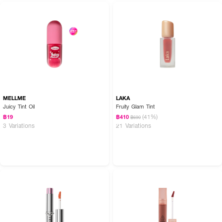
MELLME
LAKA
How to Use:
Juicy Tint Oil
Fruity Glam Tint
(41%)
฿19
฿410
· หมุนปลายปากกาเบาๆ เพื่อให้เนื้อลิปขึ้นมา
฿690
3 Variations
21 Variations
· ใช้ปริมาณที่เหมาะสม ทาลงบนริมฝีปาก
· เกลี่ยให้เรียบเนียนตามต้องการ
· สามารถทาซ้ำเพื่อเพิ่มความเข้มของสีได้