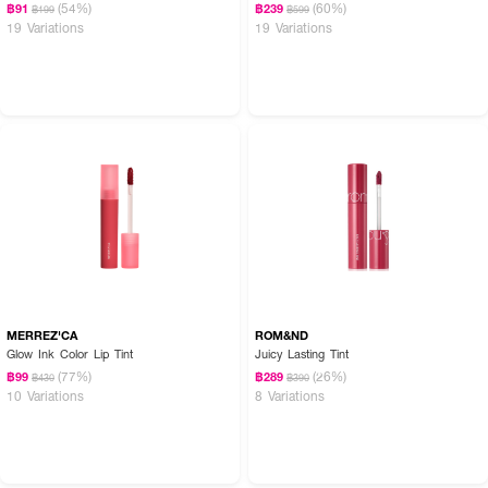
(54%)
(60%)
฿91
฿239
฿199
฿599
19 Variations
19 Variations
MERREZ'CA
ROM&ND
Glow Ink Color Lip Tint
Juicy Lasting Tint
(77%)
(26%)
฿99
฿289
฿430
฿390
10 Variations
8 Variations