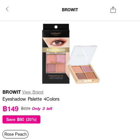
BROWIT
BROWIT
View Brand
Eyeshadow Palette 4Colors
฿149
Only 3 left
฿229
Save
฿80 (35%)
Rose Peach