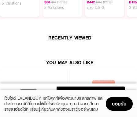
(15%)
(25%)
฿84
฿442
฿13
฿99
฿590
5 Variations
2 Variations
size 3.5 G
3 Va
RECENTLY VIEWED
YOU MAY ALSO LIKE
ADD TO BAG
เว็บไซต์ EVEANDBOY เราใช้คุกกี้เพื่อพัฒนาประสิทธิภาพ และ
ยอมรับ
ประสบการณ์ที่ดีในการใช้เว็บไซต์ของคุณ คุณสามารถศึกษา
รายละเอียดได้ที่
เรียนรู้เกี่ยวกับคุกกี้ของเบราว์เซอร์เพิ่มเติม
Home
Home
Promotions
Promotions
Shopping Bag
Shopping Bag
Account
Account
SIVANNA
CUTE PRESS
Candy Cakes Eye Palette
Eye&Cheek Palette