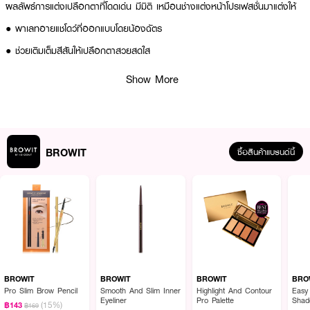
ผลลัพธ์การแต่งเปลือกตาที่โดดเด่น มีมิติ เหมือนช่างแต่งหน้าโปรเฟสชั่นมาแต่งให้
● พาเลทอายแชโดว์ที่ออกแบบโดยน้องฉัตร
● ช่วยเติมเต็มสีสันให้เปลือกตาสวยสดใส
● เนื้อแน่น เนียนละเอียด ติดทน เกลี่ยง่าย เม็ดสีสวย
Show More
● ช่วยเพิ่มประกายแวววาวให้กับดวงตา
● ช่วยสร้างสรรค์ลุคที่ต้องการพร้อมให้ผลลัพธ์การแต่งเปลือกตาที่โดดเด่น
● สี Rose Peach
BROWIT
ซื้อสินค้าแบรนด์นี้
● ขนาด 1 g
How to Use :
ใช้ BROWIT Eyeshadow Palette 4 Colors ตกแต่งเปลือกตาตามต้องการ
BROWIT
BROWIT
BROWIT
BRO
Pro Slim Brow Pencil
Smooth And Slim Inner
Highlight And Contour
Easy
Eyeliner
Pro Palette
Shad
(15%)
฿143
฿169
Brow