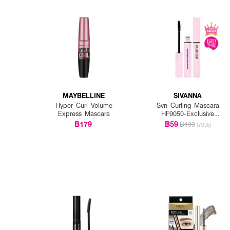
MAYBELLINE
SIVANNA
Hyper Curl Volume
Svn Curling Mascara
Express Mascara
HF9050-Exclusive
EVEANDBOY
฿179
฿59
฿199
(70%)