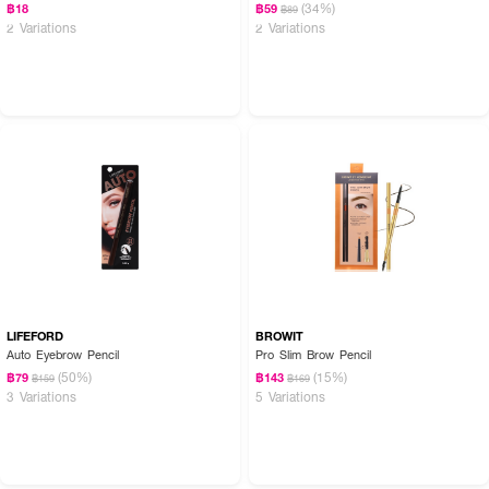
(34%)
฿18
฿59
฿89
2 Variations
2 Variations
● บราวอิท โปรเมคอัพแฟลตอายบราวเพนซิล
● ดินสอเขียนคิ้วแบบหมุนออโต้
● จับถนัดมือ
● เนื้อดินสอติดทน กันน้ำกันเหงื่อ
● สีไม่ดรอป ไม่ไหลเยิ้มระหว่างวัน
● มาพร้อมหัวแปรงเกลี่ยขนคิ้ว
● # Honey Brow
● ปริมาณ 0.08 g
LIFEFORD
BROWIT
Auto Eyebrow Pencil
Pro Slim Brow Pencil
(50%)
(15%)
฿79
฿143
฿159
฿169
3 Variations
5 Variations