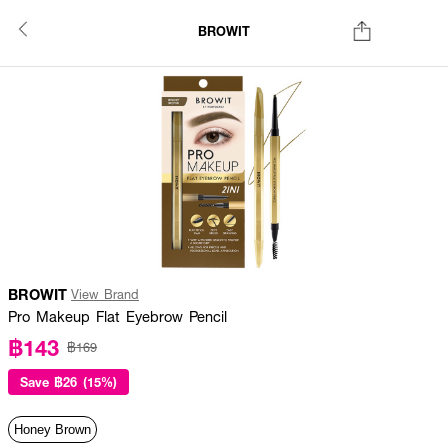
BROWIT
BROWIT
View Brand
Pro Makeup Flat Eyebrow Pencil
฿143
฿169
Save
฿26 (15%)
Honey Brown