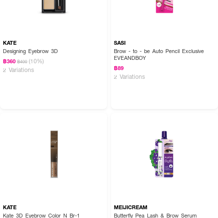
KATE
SASI
Designing Eyebrow 3D
Brow - to - be Auto Pencil Exclusive
EVEANDBOY
(10%)
฿360
฿400
฿89
2 Variations
2 Variations
KATE
MEIJICREAM
Kate 3D Eyebrow Color N Br-1
Butterfly Pea Lash & Brow Serum