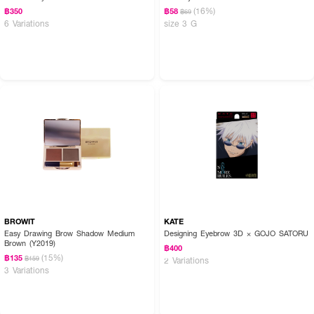
(16%)
฿350
฿58
฿69
6 Variations
size 3 G
BROWIT
KATE
Easy Drawing Brow Shadow Medium
Designing Eyebrow 3D × GOJO SATORU
Brown (Y2019)
฿400
(15%)
฿135
฿159
2 Variations
3 Variations