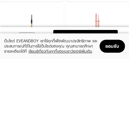
ADD TO BAG
เว็บไซต์ EVEANDBOY เราใช้คุกกี้เพื่อพัฒนาประสิทธิภาพ และ
ยอมรับ
ประสบการณ์ที่ดีในการใช้เว็บไซต์ของคุณ คุณสามารถศึกษา
รายละเอียดได้ที่
เรียนรู้เกี่ยวกับคุกกี้ของเบราว์เซอร์เพิ่มเติม
Home
Home
Promotions
Promotions
Shopping Bag
Shopping Bag
Account
Account
COSLUXE
BROWIT
Slim Brow Pencil
Duo Brow And Eyeliner Browit
(13%)
(15%)
฿188
฿160
฿215
฿189
4 Variations
02 Just Coffee