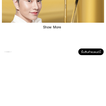
Show More
ซื้อสินค้าแบรนด์นี้
ผลลัพธ์ที่ได้ :
ดินสอเขียนคิ้วแบบหมุนออโต้ ดีไซน์ทรงแท่งแบบเหลี่ยม จับถนัดมือ มาพร้อมหัว
ดินสอรูปทรงแฟลตช่วยสร้างเส้นคิ้วเส้นต่อเส้น ให้ทรงสวยเหมือนเมคอัพอาร์ติสมา
เขียนให้ เนื้อดินสอติดทน กันน้ำกันเหงื่อ สีไม่ดรอป ไม่ไหลเยิ้มระหว่างวัน มาพร้อม
หัวแปรงเกลี่ยขนคิ้วคุณภาพสูง เล็กเรียวนุ่มมาก เพิ่มความละมุนดูเป็นธรรมชาติมาก