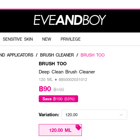
SENSITIVE SKIN
NEW
PRIVILEGE
ND APPLICATORS
/
BRUSH CLEANER
/
BRUSH TOO
BRUSH TOO
Deep Clean Brush Cleaner
120 ML • 8850002031012
฿90
฿190
Save
฿100 (53%)
Variation:
120.00
120.00 ML