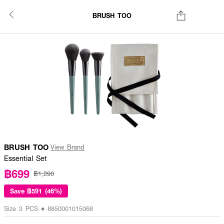
BRUSH TOO
BRUSH TOO
View Brand
Essential Set
฿699
฿1,290
Save
฿591 (46%)
Size 3 PCS • 8850001015068