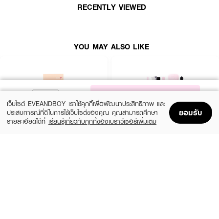
RECENTLY VIEWED
YOU MAY ALSO LIKE
NOTIFY ME
เว็บไซต์ EVEANDBOY เราใช้คุกกี้เพื่อพัฒนาประสิทธิภาพ และ
ยอมรับ
ประสบการณ์ที่ดีในการใช้เว็บไซต์ของคุณ คุณสามารถศึกษา
รายละเอียดได้ที่
เรียนรู้เกี่ยวกับคุกกี้ของเบราว์เซอร์เพิ่มเติม
Home
Home
Promotions
Promotions
Shopping Bag
Shopping Bag
Account
Account
ASHLEY
SIVANNA
AA192 Ashley Peachy Brush Set
Colors Brush Pink
(31%)
(39%)
฿179
฿79
฿259
฿129
size 0
size 3 G