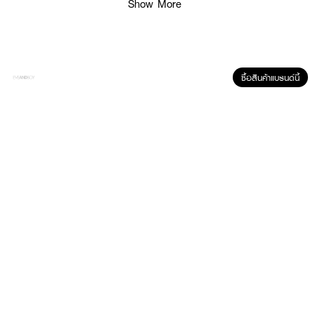
Show More
BrushToo Basic Face Set
เซ็ตแปรงแต่งหน้าเบสิค 3 ชิ้นที่ขาดไม่ได้
ประกอบด้วย แปรงปัดแป้ง แปรงปัดแก้มและแปรงคอนทัวร์/ไฮไลต์ พร้อมกระเป๋า
แปรงแต่งหน้าสำหรับพกพา ขนแปรงทำจากขนสังเคราะห์คุณภาพสูง ไม่สะสมเชื้อ
โรค ขนนิ่ม ไม่บาดหน้า
ซื้อสินค้าแบรนด์นี้
How To Use :
ใช้แปรงควบคู่กับเครื่องสำอางในการแต่งหน้า ควรทำความสะอาดอย่างน้อย 2
สัปดาห์/ครั้ง