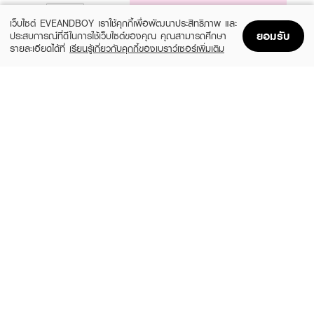
NOTIFY ME
เว็บไซต์ EVEANDBOY เราใช้คุกกี้เพื่อพัฒนาประสิทธิภาพ และ
ยอมรับ
ประสบการณ์ที่ดีในการใช้เว็บไซต์ของคุณ คุณสามารถศึกษา
รายละเอียดได้ที่
เรียนรู้เกี่ยวกับคุกกี้ของเบราว์เซอร์เพิ่มเติม
Home
Home
Promotions
Promotions
Shopping Bag
Shopping Bag
Account
Account
CHARMISS
PERIPERA
Glowlogram Eyeshadow Palette
All Take Mood Like Palette 01 Prestige
Pink (Peritage)
(31%)
฿159
฿229
(26%)
฿849
฿1,150
4 Variations
2 Variations
LILYBYRED
ODBO