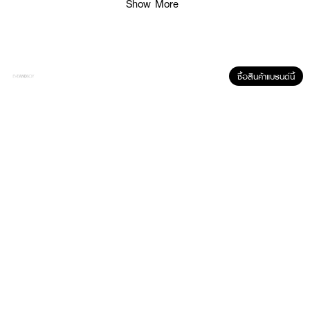
Show More
● เนื้อสัมผัสนุ่ม
● เม็ดสีชัด พิกเมนท์แน่น
● ติดทนไม่หลุดระหว่างวัน
● เกลี่ยง่ายบริเวณรอบดวงตา
ซื้อสินค้าแบรนด์นี้
● สี Shade Of Moonlight-Esp02
● ขนาด 36 g
How To Use :
ใช้นิ้วหรือแปรงแต่งตาปัดเนื้ออายชาโดว์
BRUSH TOO Eyeshadow Shade Of
Rainbow
แล้วทาที่เปลือกตา เพื่อให้เกิดสี