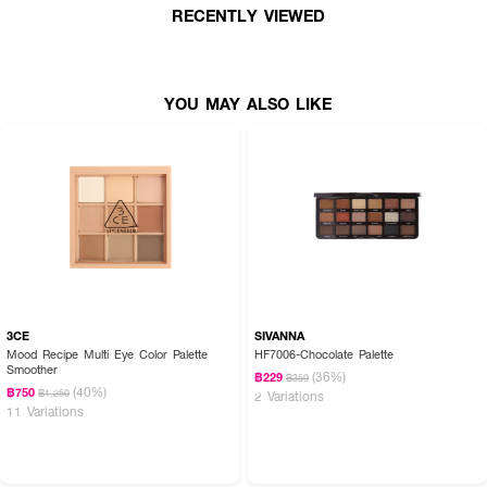
RECENTLY VIEWED
YOU MAY ALSO LIKE
3CE
SIVANNA
Mood Recipe Multi Eye Color Palette
HF7006-Chocolate Palette
Smoother
(36%)
฿229
฿359
(40%)
฿750
฿1,250
2 Variations
11 Variations