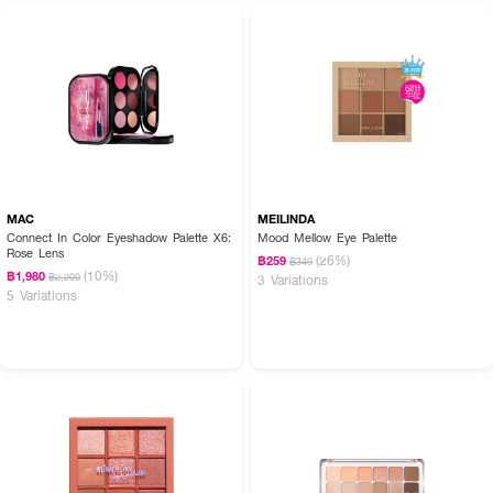
MAC
MEILINDA
Connect In Color Eyeshadow Palette X6:
Mood Mellow Eye Palette
Rose Lens
(26%)
฿259
฿349
(10%)
฿1,980
฿2,200
3 Variations
5 Variations