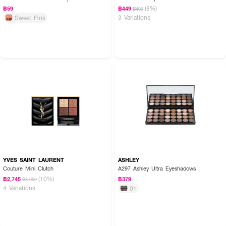
(8%)
฿59
฿449
฿490
3 Variations
Sweet Pink
YVES SAINT LAURENT
ASHLEY
Couture Mini Clutch
A297 Ashley Ultra Eyeshadows
(10%)
฿2,745
฿379
฿3,050
4 Variations
01