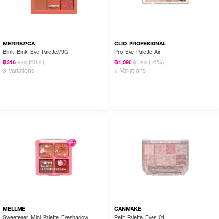
MERREZ'CA
CLIO PROFESIONAL
Blink Blink Eye Palette//9G
Pro Eye Palette Air
(60%)
(16%)
฿316
฿1,090
฿790
฿1,290
3 Variations
7 Variations
MELLME
CANMAKE
Sweetener Mini Palette Eyeshadow
Petit Palette Eyes 01