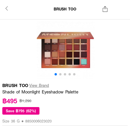
BRUSH TOO
BRUSH TOO
View Brand
Shade of Moonlight Eyeshadow Palette
฿495
฿1,290
Save
฿795 (62%)
Size 36 G • 8850006023020