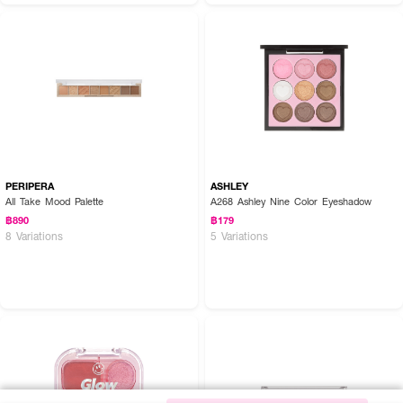
PERIPERA
ASHLEY
All Take Mood Palette
A268 Ashley Nine Color Eyeshadow
฿890
฿179
8 Variations
5 Variations