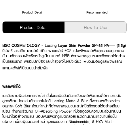
Product Detail
Recommended
Product Detail
How to Use
BSC COSMETOLOGY - Lasting Layer Skin Powder SPF35 PA+++ (5.5g)
บีเอสซี ลาสติง เลเยอร์ สกิน พาวเดอร์ #C2 แป้งพัฟเบลอผิวสูตรควบคุมความ
มัน นวัตกรรมเพื่อผิวหน้าดูเนียนแมตต์ ไร้ที่ติ ช่วยพรางรูขุมขนและริ้วรอยได้อย่าง
เป็นธรรมชาติ พร้อมปกป้องและบำรุงผิวในหนึ่งเดียว ☀️ชวนมองดูแลผิวพรรณ
และเมคอัพให้เนียนนุ่มน่าสัมผัส
ผลลัพธ์ที่ได้:
เนรมิตงานผิวสวยกระจ่างใส มั่นใจตลอดวันด้วยแป้งเบลอผิวและบล็อคความมัน
สูตรพิเศษ โดดเด่นด้วยเทคโนโลยี Lasting Matte & Blur ที่ผสานพลังระหว่าง
อนุภาค Soft Blur ช่วยทำหน้าที่อำพรางรูขุมขนและปกปิดริ้วรอยได้อย่างเรียบ
เนียน ทำงานร่วมกับ Oil-Absorbing Powder ที่ช่วยดูดซับความมันส่วนเกินบน
ใบหน้าได้อย่างดีเยี่ยม มอบฟินิชผิวที่ดูแมตต์สวยและติดทนนานยาวนานยิ่งขึ้น
นอกจากนี้ยังอุดมด้วยสารบำรุงเข้มข้นจาก Niacinamide, 8 HYA Multi-
Complex และ Vitamin B5 ที่ช่วยเติมความชุ่มชื้นและฟื้นบำรุงผิวให้แลดูสุขภาพดี