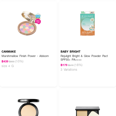
FAQ:
● แป้งรุ่นนี้ช่วยเรื่องควบคุมความมันได้ดีไหม และทำให้ผิวดูแห้งกร้านเกินไปหรือ
เปล่าคะ?
ควบคุมความมันได้ดีเยี่ยมเลยค่ะ เพราะมีส่วนผสมของ Oil-Absorbing Powder ที่
ช่วยทำหน้าที่ดูดซับความมันส่วนเกินโดยเฉพาะ ทำให้ผิวดูแมตต์และติดทนนานค่ะ แต่
ไม่ต้องกังวลเรื่องผิวแห้งกร้านนะคะ เพราะสูตรนี้ได้รับการผสานคุณค่าบำรุงผิว
จาก 8 HYA Multi-Complex และ Vitamin B5 เข้าไปด้วย จึงช่วยคงความชุ่มชื้น
ให้ผิวดูอิ่มน้ำและสุขภาพดีไปพร้อมๆ กันค่ะ
CANMAKE
BABY BRIGHT
● เทคโนโลยี Lasting Matte & Blur มีคุณสมบัติเด่นอย่างไรในการแต่งหน้าคะ?
Marshmallow Finish Power - Abloom
Rejulight Bright & Glow Powder Pact
SPF50+ PA++++
(10%)
฿439
฿490
เทคโนโลยีนี้เป็นการผสานพลังระหว่างอนุภาค Soft Blur และสารดูดซับความมันค่ะ
(18%)
฿179
฿219
size 4 G
โดยอนุภาค Soft Blur จะช่วยทำหน้าที่กระจายแสงเพื่อช่วยอำพรางรูขุมขนและ
3 Variations
เบลอริ้วรอยต่างๆ บนใบหน้าให้แลดูเรียบเนียนขึ้นทันทีที่ทา เมื่อทำงานร่วมกับส่วน
ผสมที่ช่วยล็อคความมัน จึงทำให้ผิวของคุณดูเนียนแมตต์ สวยละมุน และเป๊ะ
ยาวนานตลอดวันค่ะ
บล็อคความมัน เบลอผิวเนียนใส พร้อมสู้แดดและบำรุงล้ำลึกอย่างมั่นใจ ☀️ชวน
มอง เผยผิวแมตต์ละมุน ไร้ที่ติตลอดวัน