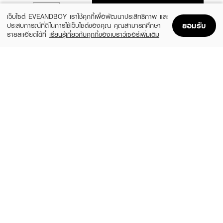
ADD TO BAG
เว็บไซต์ EVEANDBOY เราใช้คุกกี้เพื่อพัฒนาประสิทธิภาพ และ
ยอมรับ
ประสบการณ์ที่ดีในการใช้เว็บไซต์ของคุณ คุณสามารถศึกษา
รายละเอียดได้ที่
เรียนรู้เกี่ยวกับคุกกี้ของเบราว์เซอร์เพิ่มเติม
Home
Home
Promotions
Promotions
Shopping Bag
Shopping Bag
Account
Account
CUTE PRESS
L'OREAL
1-2 Mini Beautiful Airy Matte Foundation
Infaillible 24H Fresh Wear Foundation In
A Powder
฿79
(9%)
฿499
฿549
3 Variations
6 Variations
TIME PHORIA
DR.PONG