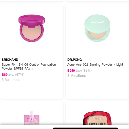
SRICHAND
DR.PONG
Super Fix 18H Oil Control Foundation
Acne Ace 002 Blurring Powder - Light
Powder SPF35 PA+++
(13%)
฿259
฿299
(47%)
฿89
฿169
8 Variations
6 Variations