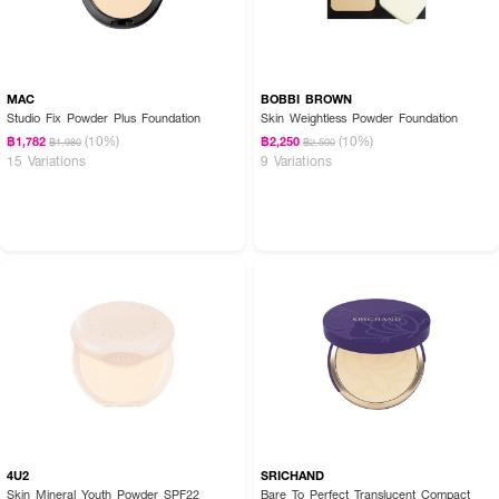
MAC
BOBBI BROWN
Studio Fix Powder Plus Foundation
Skin Weightless Powder Foundation
(10%)
(10%)
฿1,782
฿2,250
฿1,980
฿2,500
15 Variations
9 Variations
4U2
SRICHAND
Skin Mineral Youth Powder SPF22
Bare To Perfect Translucent Compact