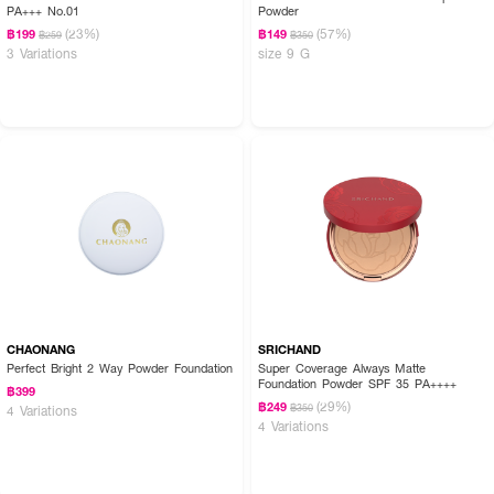
PA+++ No.01
Powder
(23%)
(57%)
฿199
฿149
฿259
฿350
3 Variations
size 9 G
CHAONANG
SRICHAND
Perfect Bright 2 Way Powder Foundation
Super Coverage Always Matte
Foundation Powder SPF 35 PA++++
฿399
(29%)
฿249
฿350
4 Variations
4 Variations