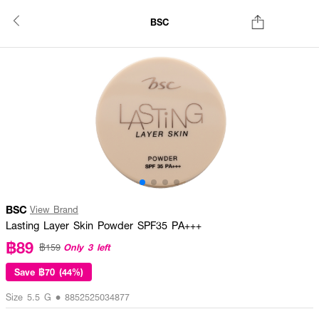
BSC
BSC
View Brand
Lasting Layer Skin Powder SPF35 PA+++
฿89
Only 3 left
฿159
Save
฿70 (44%)
Size 5.5 G • 8852525034877