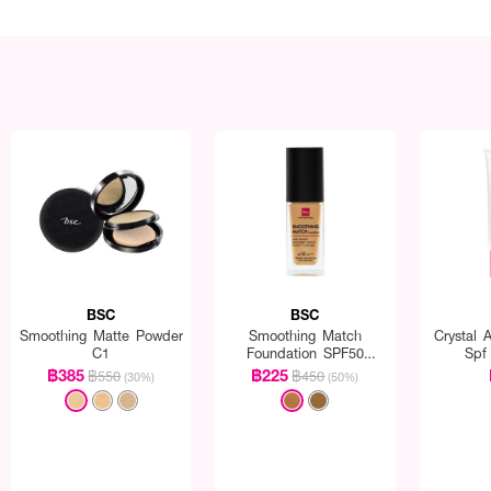
BSC
BSC
Smoothing Matte Powder
Smoothing Match
Crystal 
C1
Foundation SPF50
Spf
Pa++++
฿385
฿225
฿550
฿450
(30%)
(50%)