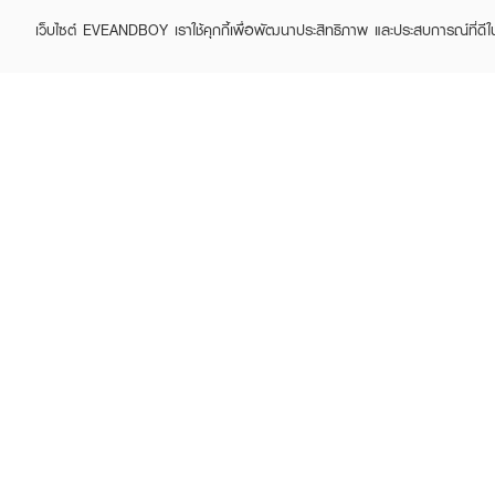
Brand story
Online
เว็บไซต์ EVEANDBOY เราใช้คุกกี้เพื่อพัฒนาประสิทธิภาพ และประสบการณ์ที่ดี
Privacy Policy
Find a
Terms and Conditions
Contac
Sell on EVEANDBOY
Whistleblowing