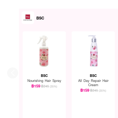
BSC
BSC
BSC
Nourishing Hair Spray
All Day Repair Hair
Cream
฿159
฿245
(35%)
฿159
฿245
(35%)