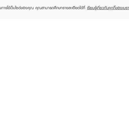
 Shopping
Member registration
ในการใช้เว็บไซต์ของคุณ คุณสามารถศึกษารายละเอียดได้ที่
เรียนรู้เกี่ยวกับคุกกี้ของเบรา
 store
t us
EVEANDBOY Company Limited
All rights reserved 2026 EVEANDBOY Co.,ltd