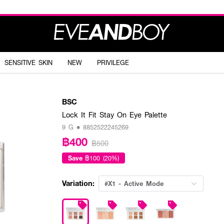
SENSITIVE SKIN
NEW
PRIVILEGE
BSC
Lock It Fit Stay On Eye Palette
9 G • 8852522245269
฿400
฿500
Save
฿100 (20%)
Variation:
#X1 - Active Mode