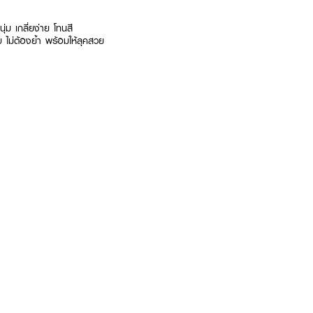
ุ่ม เกลี่ยง่าย โทนสี
 ไม่ต้องย้ำ พร้อมให้ลุคสวย