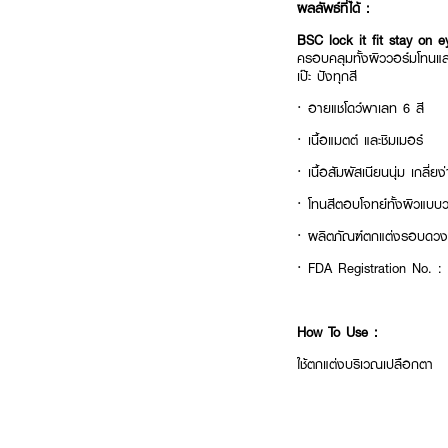
ผลลัพธ์ที่ได้ :
BSC lock it fit stay on 
ครอบคลุมทั้งผิววอร์มโทนแล
เป๊ะ ปังทุกสี
· อายแชโดว์พาเลท 6 สี
· เนื้อแมตต์ และชิมเมอร์
· เนื้อสัมผัสเนียนนุ่ม เกลี่ยง
· โทนสีตอบโจทย์ทั้งผิวแบบ
· ผลิตภัณฑ์ตกแต่งรอบดว
· FDA Registration No. :
How To Use :
ใช้ตกแต่งบริเวณเปลือกตา