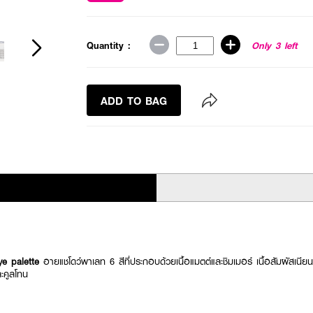
Quantity :
Only 3 left
ADD TO BAG
eye palette
อายแชโดว์พาเลท 6 สีที่ประกอบด้วยเนื้อแมตต์และชิมเมอร์ เนื้อสัมผัสเนียนน
ะคูลโทน