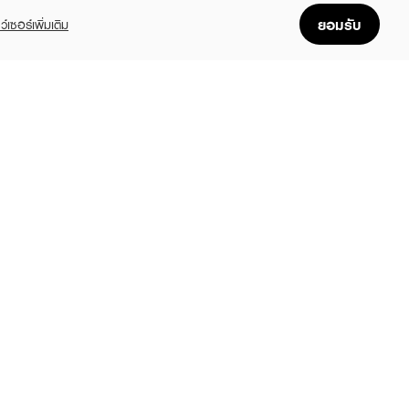
ยอมรับ
ว์เซอร์เพิ่มเติม
GET THE APP
Enjoyable, easy, and convenient