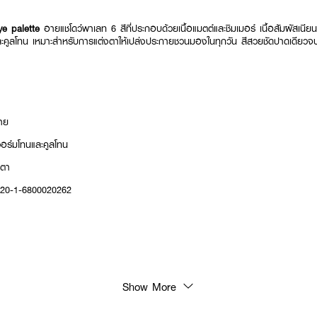
eye palette
อายแชโดว์พาเลท 6 สีที่ประกอบด้วยเนื้อแมตต์และชิมเมอร์ เนื้อสัมผัสเนียนน
ะคูลโทน เหมาะสำหรับการแต่งตาให้เปล่งประกายชวนมองในทุกวัน สีสวยชัดปาดเดียวจบ
่าย
วอร์มโทนและคูลโทน
งตา
20-1-6800020262
Show More