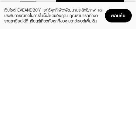
ADD TO BAG
เว็บไซต์ EVEANDBOY เราใช้คุกกี้เพื่อพัฒนาประสิทธิภาพ และ
ยอมรับ
ประสบการณ์ที่ดีในการใช้เว็บไซต์ของคุณ คุณสามารถศึกษา
รายละเอียดได้ที่
เรียนรู้เกี่ยวกับคุกกี้ของเบราว์เซอร์เพิ่มเติม
Home
Home
Promotions
Promotions
Shopping Bag
Shopping Bag
Account
Account
SKYNLAB
SPARKLE
Intense Cool Travel Set Skynlab
Ionic Toothbrush (Refill)/SK0286
Exclusive EVEANDBOY
(12%)
฿149
฿170
(20%)
฿159
฿199
size 2 PCS
size 14.7 G
SKYNLAB
ORAL B