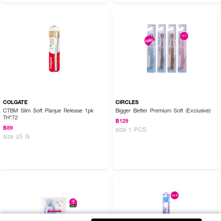
COLGATE
CIRCLES
CTBM Slim Soft Plaque Release 1pk
Bigger Better Premium Soft (Exciusive)
TH*72
฿129
฿89
size 1 PCS
size 25 G