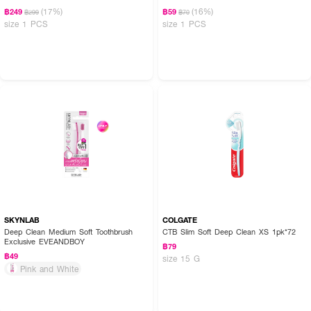
(17%)
(16%)
฿249
฿59
฿299
฿70
size 1 PCS
size 1 PCS
SKYNLAB
COLGATE
Deep Clean Medium Soft Toothbrush
CTB Slim Soft Deep Clean XS 1pk*72
Exclusive EVEANDBOY
฿79
฿49
size 15 G
Pink and White