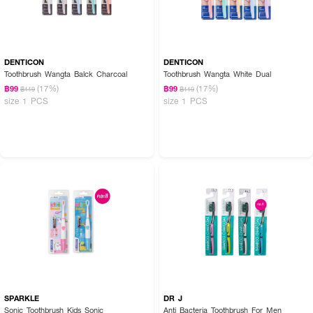
DENTICON
DENTICON
Toothbrush Wangta Balck Charcoal
Toothbrush Wangta White Dual
(17%)
(17%)
฿99
฿99
฿119
฿119
size 1 PCS
size 1 PCS
SPARKLE
DR J
Sonic Toothbrush Kids Sonic
Anti Bacteria Toothbrush For Men