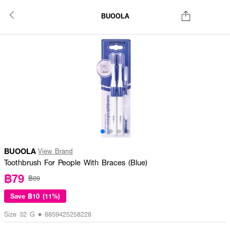
BUOOLA
BUOOLA
View Brand
Toothbrush For People With Braces (Blue)
฿79
฿89
Save
฿10 (11%)
Size 32 G • 8859425258228