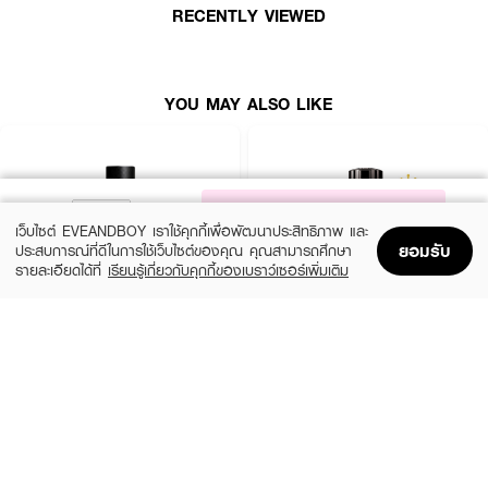
RECENTLY VIEWED
YOU MAY ALSO LIKE
NOTIFY ME
เว็บไซต์ EVEANDBOY เราใช้คุกกี้เพื่อพัฒนาประสิทธิภาพ และ
ยอมรับ
ประสบการณ์ที่ดีในการใช้เว็บไซต์ของคุณ คุณสามารถศึกษา
รายละเอียดได้ที่
เรียนรู้เกี่ยวกับคุกกี้ของเบราว์เซอร์เพิ่มเติม
Home
Home
Promotions
Promotions
Shopping Bag
Shopping Bag
Account
Account
YVES SAINT LAURENT
MONTBLANC
Y Men EDP
Explorer EDP
(10%)
(25%)
฿4,050
฿3,900
฿4,500
฿5,200
2 Variations
3 Variations