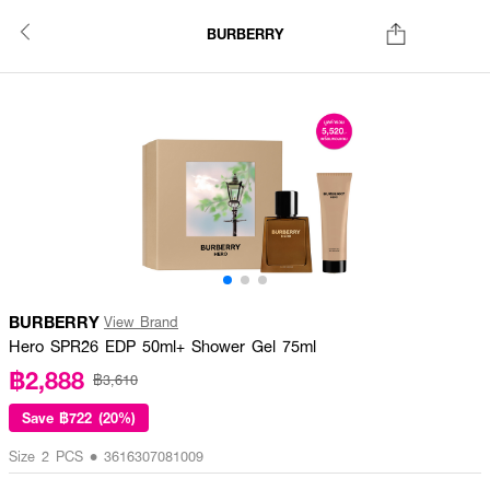
BURBERRY
BURBERRY
View Brand
Hero SPR26 EDP 50ml+ Shower Gel 75ml
฿2,888
฿3,610
Save
฿722 (20%)
Size 2 PCS • 3616307081009