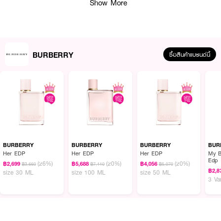
Show More
Inside Pack :
1.Burberry Hero Eau de Parfum 50ml
2.Burberry Hero Eau de Parfum Shower Gel 75ml
BURBERRY
ซื้อสินค้าแบรนด์นี้
How To Use :
ฉีดน้ำหอมโดยตรงที่คอหรือข้อมือ (จุดชีพจร) ปล่อยให้ผลิตภัณฑ์แห้งบนผิวโดยไม่
ต้องถู แนะนำให้ฉีดพรมตามจุดชีพจร อาทิ หลังหู ข้อพับแขนและขาเพื่อที่จะทำให้
น้ำหอมเผยกลิ่นออกมาได้ดียิ่งขึ้น
BURBERRY
BURBERRY
BURBERRY
BUR
Her EDP
Her EDP
Her EDP
My B
Edp
(26%)
(20%)
(20%)
฿2,699
฿5,688
฿4,056
฿3,660
฿7,110
฿5,070
฿2,8
size 30 ML
size 100 ML
size 50 ML
3 Va