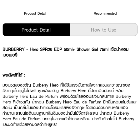
Product Detail
Recommended
Product Detail
How to Use
BURBERRY - Hero SPR26 EDP 50ml+ Shower Gel 75ml เซ็ตน้ำหอม
เบอเบอรี่
ผลลัพธ์ที่ได้ :
มอบชุดของขวัญ Burberry Hero ที่ได้รับแรงบันดาลใจจากสวนสาธารณะของ
อังกฤษในฤดูใบไม้ผลิ ชุดของขวัญ Burberry Hero นี้ประกอบด้วยน้ำหอม
Burberry Hero Eau de Parfum พร้อมด้วยโรลออนระงับกลิ่นกาย Burberry
Hero ที่เข้าชุดกัน น้ำหอม Burberry Hero Eau de Parfum มีกลิ่นหอมเข้มข้นและ
สดชื่น เป็นกลิ่นไม้ของป่าที่เติบโตริมชายฝั่งอังกฤษ โดดเด่นด้วยกลิ่นหอมของ
กำยานและเบนโซอินบนฐานกลิ่นดินของน้ำมันไม้ซีดาร์และสน น้ำหอม Burberry
Hero Eau de Parfum บรรจุในขวดแก้วใสทรงเหลี่ยม ประดับด้วยโลโก้ Burberry
และปิดท้ายด้วยฝาปิดสีดำที่หรูหรา