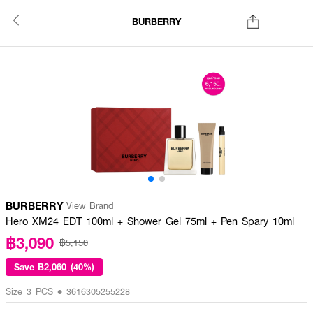
BURBERRY
BURBERRY
View Brand
Hero XM24 EDT 100ml + Shower Gel 75ml + Pen Spary 10ml
฿3,090
฿5,150
Save
฿2,060 (40%)
Size 3 PCS • 3616305255228