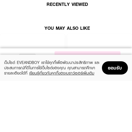
RECENTLY VIEWED
YOU MAY ALSO LIKE
NOTIFY ME
เว็บไซต์ EVEANDBOY เราใช้คุกกี้เพื่อพัฒนาประสิทธิภาพ และ
ยอมรับ
ประสบการณ์ที่ดีในการใช้เว็บไซต์ของคุณ คุณสามารถศึกษา
รายละเอียดได้ที่
เรียนรู้เกี่ยวกับคุกกี้ของเบราว์เซอร์เพิ่มเติม
Home
Home
Promotions
Promotions
Shopping Bag
Shopping Bag
Account
Account
YVES SAINT LAURENT
VERSACE
Y SPR25 EDP 100ML + 10ML
Pour Homme Dylan Blue Gift Set EDT
100Ml + EDT 10Ml + Trousse Male
(10%)
฿5,625
฿6,250
(15%)
฿4,760
฿5,600
size 2 PCS
size 3 PCS