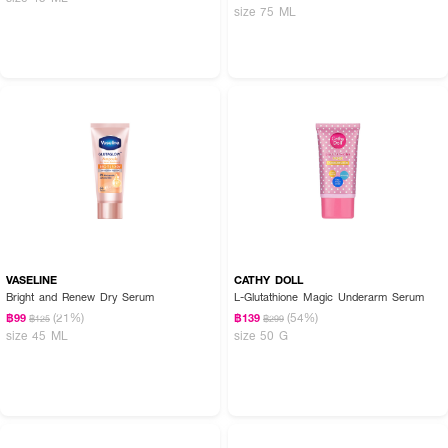
size 75 ML
VASELINE
CATHY DOLL
Bright and Renew Dry Serum
L-Glutathione Magic Underarm Serum
(21%)
(54%)
฿99
฿139
฿125
฿299
size 45 ML
size 50 G