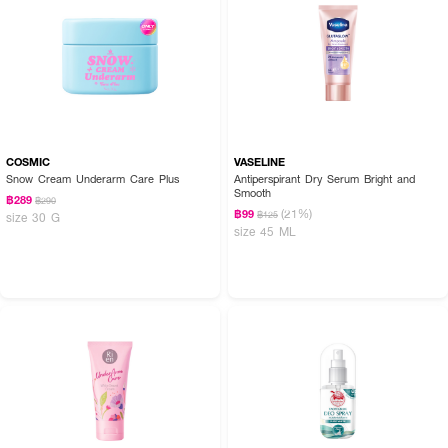
COSMIC
VASELINE
Snow Cream Underarm Care Plus
Antiperspirant Dry Serum Bright and
Smooth
฿289
฿290
(21%)
฿99
฿125
size 30 G
size 45 ML