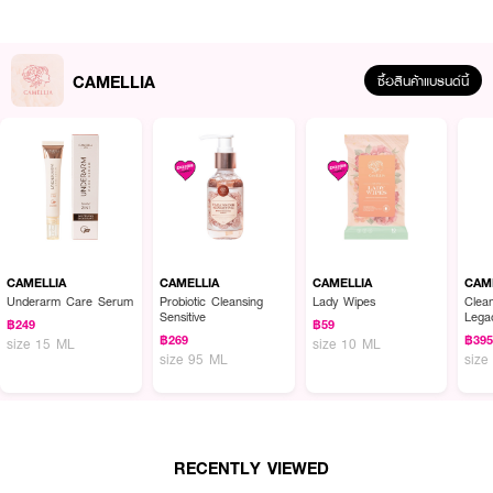
CAMELLIA
ซื้อสินค้าแบรนด์นี้
ผลลัพธ์ที่ได้ :
CAMELLIA Underarm Care Serum
เซรั่มรักแร้ขาว ระงับกลิ่นกายยาวนาน ลด
เหงื่อ ลดตุ่มหนังไก่ เนียนนุ่ม ไม่ทิ้งคราบเหลือง
· ระงับกลิ่นกาย ยาวนาน
CAMELLIA
CAMELLIA
CAMELLIA
CAM
Underarm Care Serum
Probiotic Cleansing
Lady Wipes
Clea
· ลดการสะสมแบคทีเรีย
Sensitive
Lega
฿249
฿59
฿269
฿39
size 15 ML
size 10 ML
· บำรุงรักแร้ ขาว เนียนนุ่ม
size 95 ML
size
· ลดตุ่มหนังไก่
· ไม่ทิ้งคราบเหลือง
RECENTLY VIEWED