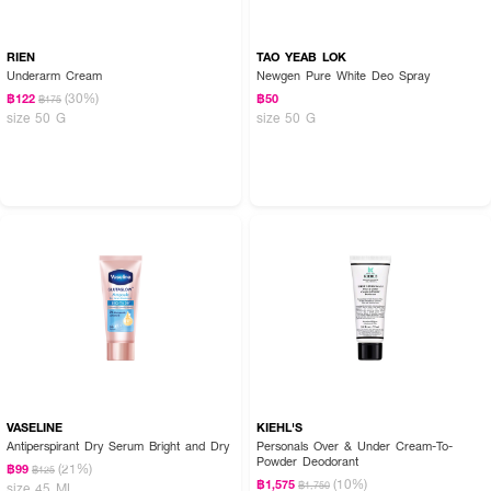
RIEN
TAO YEAB LOK
Underarm Cream
Newgen Pure White Deo Spray
(30%)
฿122
฿50
฿175
size 50 G
size 50 G
VASELINE
KIEHL'S
Antiperspirant Dry Serum Bright and Dry
Personals Over & Under Cream-To-
Powder Deodorant
(21%)
฿99
฿125
(10%)
฿1,575
฿1,750
size 45 ML