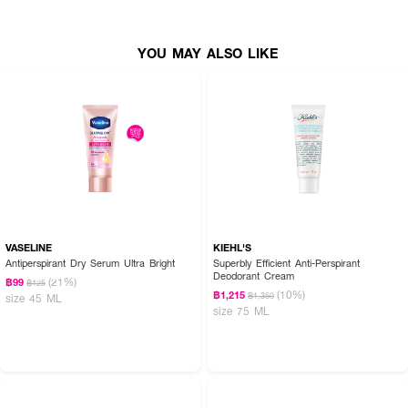
YOU MAY ALSO LIKE
VASELINE
KIEHL'S
Antiperspirant Dry Serum Ultra Bright
Superbly Efficient Anti-Perspirant
Deodorant Cream
(21%)
฿99
฿125
(10%)
฿1,215
฿1,350
size 45 ML
size 75 ML
How To Use :
ทาบริเวณใต้วงเเขน ข้างละ 1-2 หยด