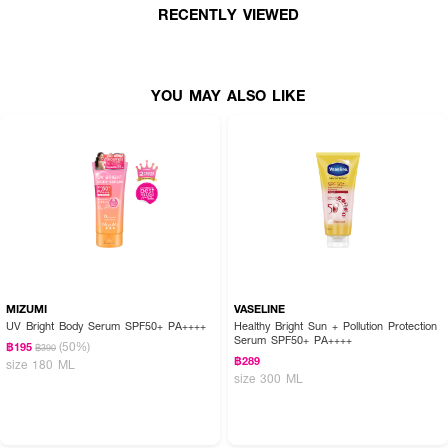
● แคนเซอร์ เคาน์ซิล อัลตร้า ซันสกรีน เอสพีเอฟ 50+
RECENTLY VIEWED
● ปกป้องผิวจากรังสี UVA & UVB ด้วย SPF50+
● สูตรพิเศษเพื่อปกป้องจากแสงแดดในสภาวะ UV ที่รุนแรง
YOU MAY ALSO LIKE
● ปราศจากน้ำหอม เหมาะสำหรับทุกสภาพผิว
● กันน้ำได้ถึง 4 ชั่วโมง เหมาะสำหรับกิจกรรมกลางแจ้ง
● ผลิตในออสเตรเลีย มั่นใจในคุณภาพ
● เลขที่จดแจ้ง อย.: 10-2-6700029195
● ปริมาณสุทธิ: 110 ml
MIZUMI
VASELINE
UV Bright Body Serum SPF50+ PA++++
Healthy Bright Sun + Pollution Protection
Serum SPF50+ PA++++
(50%)
฿195
฿390
฿289
size 180 ML
size 300 ML