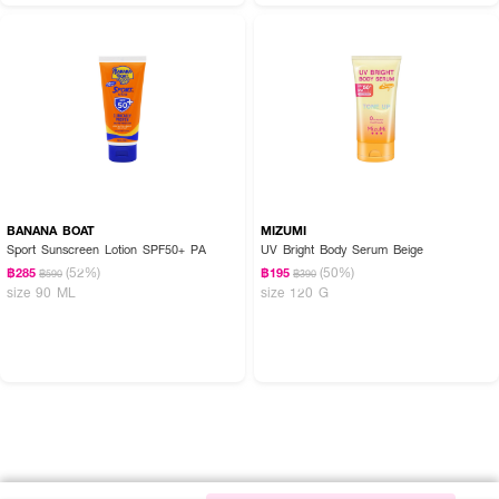
BANANA BOAT
MIZUMI
Sport Sunscreen Lotion SPF50+ PA
UV Bright Body Serum Beige
(52%)
(50%)
฿285
฿195
฿590
฿390
size 90 ML
size 120 G