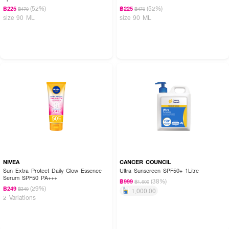
(52%)
(52%)
฿225
฿225
฿470
฿470
size 90 ML
size 90 ML
NIVEA
CANCER COUNCIL
Sun Extra Protect Daily Glow Essence
Ultra Sunscreen SPF50+ 1Litre
Serum SPF50 PA+++
(38%)
฿999
฿1,600
(29%)
฿249
฿349
1,000.00
2 Variations