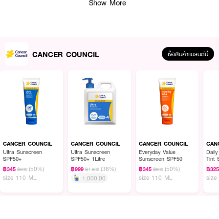
Show More
CANCER COUNCIL
ซื้อสินค้าแบรนด์นี้
CANCER COUNCIL
CANCER COUNCIL
CANCER COUNCIL
CAN
Ultra Sunscreen
Ultra Sunscreen
Everyday Value
Daily
ผลลัพธ์ที่ได้:
SPF50+
SPF50+ 1Litre
Sunscreen SPF50
Tint
(50%)
(38%)
(50%)
฿345
฿999
฿345
฿32
฿690
฿1,600
฿690
CANCER COUNCIL Ultra Sunscreen SPF50+ โลชั่นกันแดดสูตรพิเศษที่ช่วย
size 110 ML
size 110 ML
size
1,000.00
ปกป้องผิวจากรังสี UVA และ UVB ด้วย SPF50+ เหมาะสำหรับการเผชิญกับ
แสงแดดที่แรงหรือกิจกรรมกลางแจ้งต่างๆ กันน้ำได้ 4 ชั่วโมง ปราศจากน้ำหอม
ปลอดภัยสำหรับทุกสภาพผิว ช่วยปกป้องผิวได้อย่างมีประสิทธิภาพสูงสุดและ
ยาวนาน