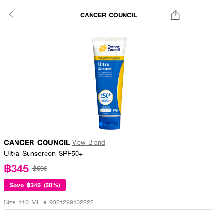
CANCER COUNCIL
CANCER COUNCIL
View Brand
Ultra Sunscreen SPF50+
฿345
฿690
Save
฿345 (50%)
Size 110 ML • 9321299102222