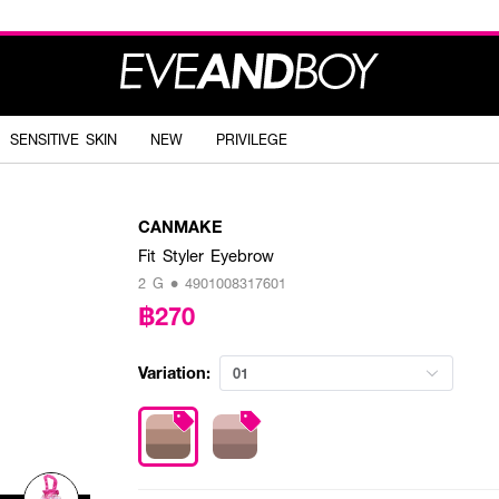
SENSITIVE SKIN
NEW
PRIVILEGE
CANMAKE
Fit Styler Eyebrow
2 G • 4901008317601
฿270
Variation:
01