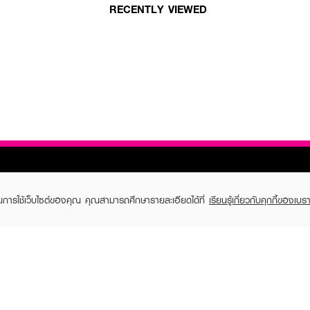
RECENTLY VIEWED
ในการใช้เว็บไซต์ของคุณ คุณสามารถศึกษารายละเอียดได้ที่
เรียนรู้เกี่ยวกับคุกกี้ของเบรา
TOMER CARE
EVEANDBOY MEMBER
 Shopping
Member registration
 store
t us