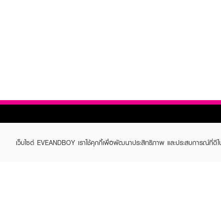
เว็บไซต์ EVEANDBOY เราใช้คุกกี้เพื่อพัฒนาประสิทธิภาพ และประสบการณ์ที่ดี
ABOUT EVEANDBOY
CUS
Brand story
Online
Privacy Policy
Find a
Terms and Conditions
Contac