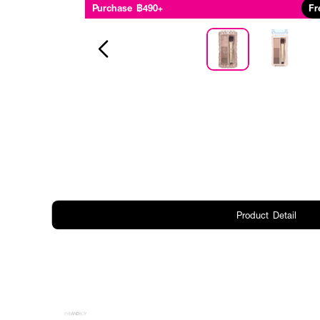
Purchase ฿490+
Fr
Product Detail