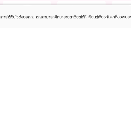
ในการใช้เว็บไซต์ของคุณ คุณสามารถศึกษารายละเอียดได้ที่
เรียนรู้เกี่ยวกับคุกกี้ของเบรา
Purchase
Purchase
Purchase
Free
Free
฿490+
฿490+
฿490+
CANMAKE
CANMAKE
C
Cream Cheek
Glow Fleur Cheeks
Quick
฿259
฿380
฿21
฿280
(8%)
RECENTLY VIEWED