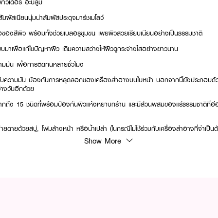
พาวเดอร์ อะบลูม
สัมผัสเนียนนุ่มน่าสัมผัสประดุจมาร์ชเมโลว์
อของสีผิว พร้อมทั้งช่วยเบลอรูขุมขน เผยผิวสวยเรียบเนียนอย่างเป็นธรรมชาติ
บมาเพื่อแก้ไขปัญหาผิว เติมความสว่างให้ผิวดูกระจ่างใสอย่างยาวนาน
ามมัน เพื่อการติดทนหลายชั่วโมง
บความมัน ป้องกันการหลุดลอกของเครื่องสำอางบนใบหน้า นอกจากนี้ยังประกอบด้วนส
ว่างวันอีกด้วย
กถึง 15 ชนิดที่พร้อมป้องกันผิวแห้งหยาบกร้าน และมีส่วนผสมของแร่ธรรมชาติที่อ่
ยดายด้วยสบู่, โฟมล้างหน้า หรือน้ำเปล่า (ในกรณีไม่ใช้ร่วมกับเครื่องสำอางที่จำเป
่องสำอาง)
Show More
มปกป้องผิวของคุณจากรังสี UV
วเมื่อใช้ที่ใครได้ลองก็ต่างตกหลุมรัก
รับสีผิวสม่ำเสมอ เติมความสดใส หน้าดูสดชื่นมีชีวิตชีวา เหมาะสำหรับทุกสีผิว