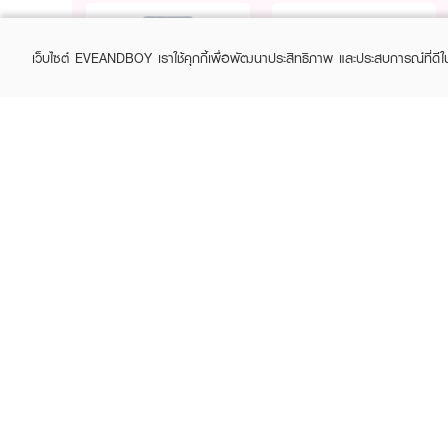
เว็บไซต์ EVEANDBOY เราใช้คุกกี้เพื่อพัฒนาประสิทธิภาพ และประสบการณ์ที่ดี
Purchase
Purchase
Free
Free
฿490+
฿490+
CANMAKE
CANMAKE
Mermaid Skin Gel
Marshmallow Finish
Power - Abloom
฿259
฿300
(14%)
฿439
฿490
(10%)