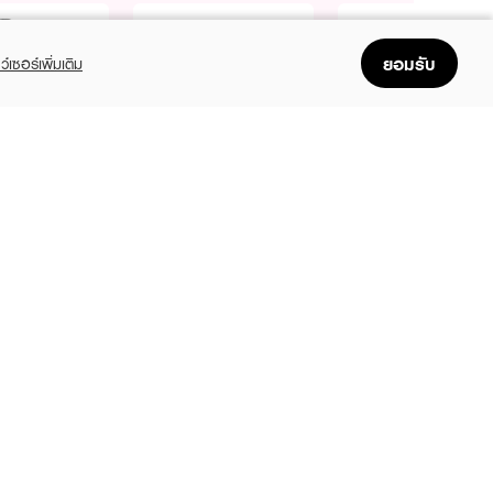
ยอมรับ
ว์เซอร์เพิ่มเติม
Purchase
Purchase
Free
Free
Free
฿490+
฿490+
ANMAKE
CANMAKE
CANMAKE
 Lash Curler
Creamy Touch Liner
Marshmallow Finish
Powder
9
฿299
฿240
฿320
(9%)
(7%)
฿450
+2