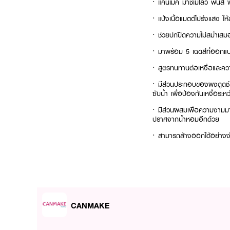
· แคนเมค มาชเมโลว์ ฟินิส 
· แป้งเนื้อแมตต์โปร่งแสง ให้
· ช่วยปกปิดความไม่สม่ำเสม
· มาพร้อม 5 เฉดสีที่ออกแบ
· สูตรทนทานต่อเหงื่อและคว
· มีส่วนประกอบของผงดูดซั
ซับน้ำ เพื่อป้องกันเหงื่อระห
· มีส่วนผสมเพื่อความงามมา
ปราศจากน้ำหอมอีกด้วย
· สามารถล้างออกได้อย่างง่า
ผลิตภัณฑ์ทำความสะอาดเครื
· มี SPF19 PA++ ที่พร้อ
· มาพร้อมพัฟสุดนุ่มฟูสบายผิ
· สี 03 Plumeria Wreath: ป
CANMAKE
· ขนาดรีฟีล