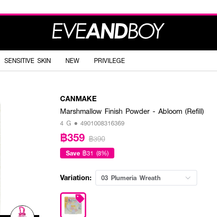
SENSITIVE SKIN
NEW
PRIVILEGE
CANMAKE
Marshmallow Finish Powder - Abloom (Refill)
4 G • 4901008316369
฿359
฿390
Save
฿31 (8%)
Variation:
03 Plumeria Wreath