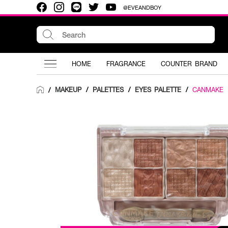
@EVEANDBOY
HOME
FRAGRANCE
COUNTER BRAND
MAKEUP
/
PALETTES
/
EYES PALETTE
/
CANMAKE
/