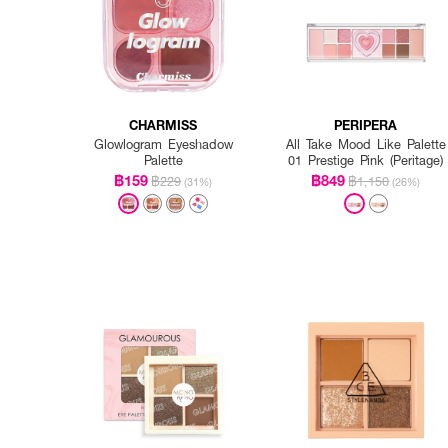
CHARMISS
PERIPERA
Glowlogram Eyeshadow
All Take Mood Like Palette
Palette
01 Prestige Pink (Peritage)
฿159
฿849
฿229
฿1,150
(31%)
(26%)