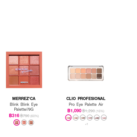
MERREZ'CA
CLIO PROFESIONAL
Blink Blink Eye
Pro Eye Palette Air
Palette//9G
฿1,090
฿1,290
(16%)
฿316
฿790
(60%)
+1