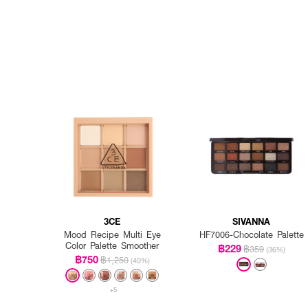
3CE
SIVANNA
Mood Recipe Multi Eye
HF7006-Chocolate Palette
Color Palette Smoother
฿229
฿359
(36%)
฿750
฿1,250
(40%)
+5