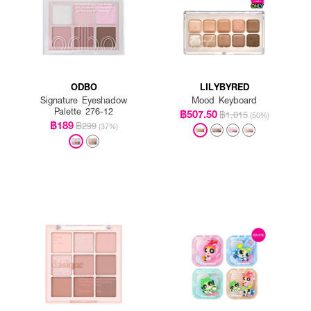
ODBO
LILYBYRED
Signature Eyeshadow
Mood Keyboard
Palette 276-12
฿507.50
฿1,015
(50%)
฿189
฿299
(37%)