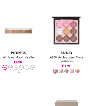
PERIPERA
ASHLEY
All Take Mood Palette
A268 Ashley Nine Color
Eyeshadow
฿890
฿179
+2