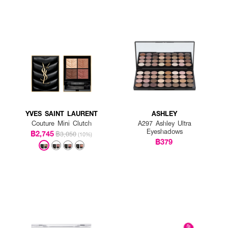
YVES SAINT LAURENT
ASHLEY
Couture Mini Clutch
A297 Ashley Ultra
Eyeshadows
฿2,745
฿3,050
(10%)
฿379