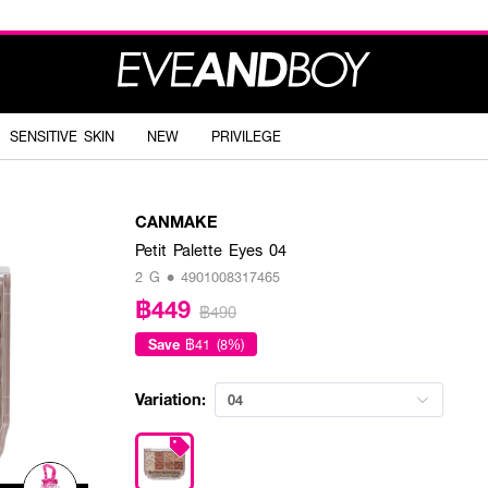
SENSITIVE SKIN
NEW
PRIVILEGE
CANMAKE
Petit Palette Eyes 04
2 G • 4901008317465
฿449
฿490
Save
฿41 (8%)
Variation:
04