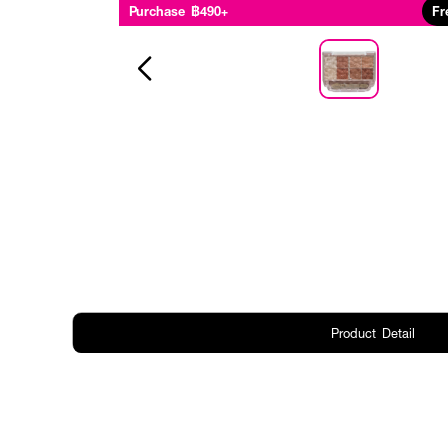
Purchase ฿490+
Fr
Product Detail