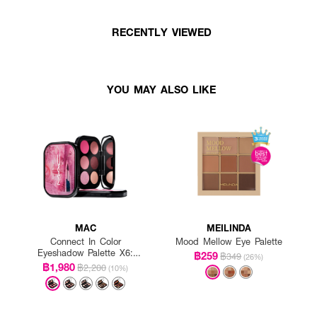
RECENTLY VIEWED
YOU MAY ALSO LIKE
MAC
MEILINDA
Connect In Color
Mood Mellow Eye Palette
Eyeshadow Palette X6:
฿259
฿349
(26%)
Rose Lens
฿1,980
฿2,200
(10%)