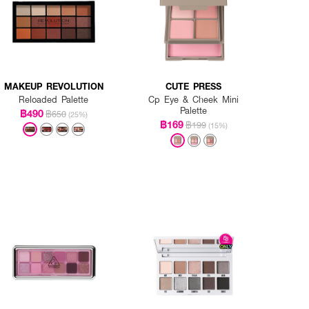
MAKEUP REVOLUTION
CUTE PRESS
Reloaded Palette
Cp Eye & Cheek Mini
Palette
฿490
฿650
(25%)
฿169
฿199
(15%)