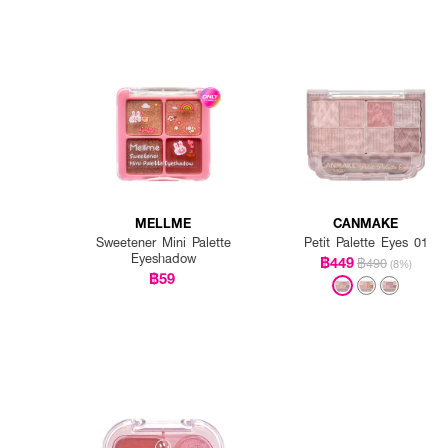
MELLME
CANMAKE
Sweetener Mini Palette
Petit Palette Eyes 01
Eyeshadow
฿449
฿490
(8%)
฿59