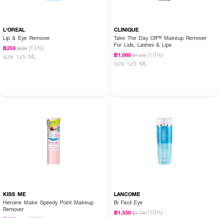
L'OREAL
CLINIQUE
Lip & Eye Remover
Take The Day Off™ Makeup Remover
For Lids, Lashes & Lips
(13%)
฿259
฿299
(10%)
฿1,080
฿1,200
size 125 ML
size 125 ML
KISS ME
LANCOME
Heroine Make Speedy Point Makeup
Bi Facil Eye
Remover
(10%)
฿1,530
฿1,700