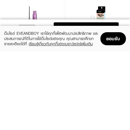
ADD TO BAG
เว็บไซต์ EVEANDBOY เราใช้คุกกี้เพื่อพัฒนาประสิทธิภาพ และ
ยอมรับ
ประสบการณ์ที่ดีในการใช้เว็บไซต์ของคุณ คุณสามารถศึกษา
รายละเอียดได้ที่
เรียนรู้เกี่ยวกับคุกกี้ของเบราว์เซอร์เพิ่มเติม
Home
Home
Promotions
Promotions
Shopping Bag
Shopping Bag
Account
Account
COSLUXE
BROWIT
Moon Glowing Mascara Remover
Clean & Care Mascara Remover
(11%)
(15%)
฿178
฿169
฿199
฿199
size 5.5 G
size 10 G