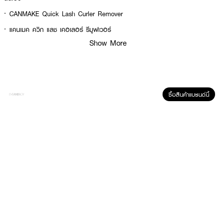
· CANMAKE Quick Lash Curler Remover
· แคนเมค ควิก แลช เคอเลอร์ รีมูฟเวอร์
Show More
· คุณสมบัติละลายเนื้อมาสคาร่าที่เคลือบขนตาออกได้อย่างง่ายดายโดยแทบไม่ต้อง
ออกแรงถูให้เจ็บตา
· ไม่ทำให้รู้สึกแสบตาหากเนื้อผลิตภัณฑ์เผลอเข้าตา และเมื่อใช้ผลิตภัณฑ์นี้ เนื้อเจล
ใสจะเกาะอยู่บนขนตาได้เป็นอย่างดี ไม่ไหลเลอะให้รำคาญใจ
· ออกแบบมาสำหรับทำความสะอาดผลิตภัณฑ์มาสคาร่าในกลุ่ม Quick Lash
ซื้อสินค้าแบรนด์นี้
Curler, Quick Lash Curler Separate, Quick Lash Curler Long Mascara
และมาสคาร่าอื่นๆ ที่มีคุณสมบัติทนทานต่อน้ำและเหงื่อ
· ประกอบด้วยสารให้ความชุ่มชื้น: Hydrolyzed Keratin (จากขนแกะ), Sodium
Hyaluronate และ สารสกัดจากดอก Chamomilla Recutita (Matricaria)
· ประกอบด้วยส่วนผสมให้ผิวนุ่มนวล: Squalane, น้ำมันเมล็ด Macadamia,
น้ำมันเมล็ด Simmondsia Chinensis (โจโจ้บา), น้ำมันผลมะกอกโอลีฟ, น้ำมันผล
Rosa Canina (โรสฮิป), น้ำมันเมล็ดดอก Camellia และน้ำมันจากต้นอาร์แกน
· ปราศจากสารแต่งสีและแอลกอฮอลล์
· หัวแปรงที่ถูกออกแบบมาเป็นรูปทรงหัวใจสุดน่ารัก มาพร้อมหัวแปรงที่มีลักษณะ
เป็นหวีซี่ห่างช่วยให้ง่ายต่อการใช้งานเมื่อเจอกับขนตาที่จับตัวเป็นก้อน