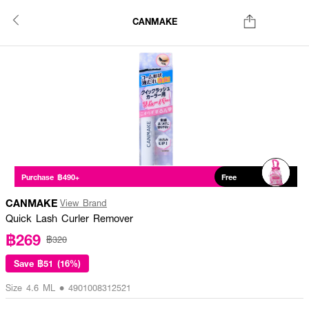
CANMAKE
Purchase ฿490+
Free
CANMAKE
View Brand
Quick Lash Curler Remover
฿269
฿320
Save
฿51 (16%)
Size 4.6 ML • 4901008312521