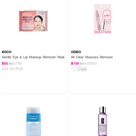
KOCO
ODBO
Gentle Eye & Lip Makeup Remover Pads
All Clear Mascara Remover
(7%)
(50%)
฿55
฿159
฿59
฿319
size 25 PCS
Clear