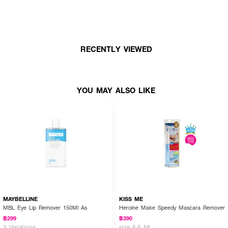
How to Use :
· ใช้หัวแปรงทาเนื้อผลิตภัณฑ์ในปริมาณที่เหมาะสม ทาลงบนบริเวณขนตาบนและ
ขนตาล่าง โดยเริ่มทาตั้งแต่โคนขนขาไล่ตามความยาวไปจนถึงส่วนปลายขนตา
RECENTLY VIEWED
· ทาผลิตภัณฑ์ทำความสะอาดนี้ไว้ประมาณ 5-10 นาที แล้วจึงใช้สำลีในการเช็ด
ออก นอกจากนี้หากไม่อยากทาทิ้งไว้นาน สามารถเช็ดออกด้วยสำลีชุบน้ำอุ่นหรือใช้
ผลิตภัณฑ์ทำความสะอาดเครื่องสำอางสูตรปกติเช็ดออกได้เช่นเดียวกัน เพียงเท่านี้
YOU MAY ALSO LIKE
การทำความสะอาดมาสคาร่าสูตรกันน้ำกันเหงื่อก็ไม่ใช่เรื่องที่ยากอีกต่อไป
MAYBELLINE
KISS ME
MBL Eye Lip Remover 150Ml As
Heroine Make Speedy Mascara Remover
฿299
฿390
3 Variations
size 6.6 ML