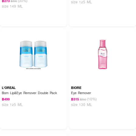
(30%)
฿273
฿390
size 125 ML
size 149 ML
L'OREAL
BIORE
Bom Lip&Eye Remover Double Pack
Eye Remover
(10%)
฿499
฿315
฿350
size 125 ML
size 130 ML