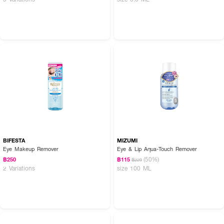
BIFESTA
MIZUMI
Eye Makeup Remover
Eye & Lip Aqua-Touch Remover
(50%)
฿250
฿115
฿229
2 Variations
size 100 ML