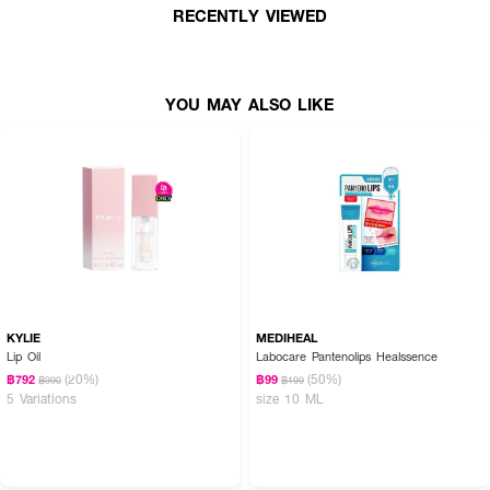
RECENTLY VIEWED
YOU MAY ALSO LIKE
KYLIE
MEDIHEAL
Lip Oil
Labocare Pantenolips Healssence
(20%)
(50%)
฿792
฿99
฿990
฿199
5 Variations
size 10 ML