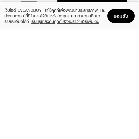
ADD TO BAG
เว็บไซต์ EVEANDBOY เราใช้คุกกี้เพื่อพัฒนาประสิทธิภาพ และ
ยอมรับ
ประสบการณ์ที่ดีในการใช้เว็บไซต์ของคุณ คุณสามารถศึกษา
รายละเอียดได้ที่
เรียนรู้เกี่ยวกับคุกกี้ของเบราว์เซอร์เพิ่มเติม
Home
Home
Promotions
Promotions
Shopping Bag
Shopping Bag
Account
Account
JOURNAL
VASELINE
Lip Oil
100% Petroleum Jelly
฿490
฿79
4 Variations
size 50 G
SHU UEMURA
DR.PONG