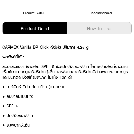
Product Detail
Recommended
Product Detail
How to Use
CARMEX Vanilla BP Click (Stick) ปริมาณ 4.25 g.
ผลลัพธ์ที่ได้ :
ลิปบาล์มแบบแท่งพร้อม SPF 15 ช่วยปกป้องริมฝีปาก ให้การปกป้องที่ยาวนาน
เพื่อช่วยในการดูแลริมฝีปากชุ่มชื้น และผ่อนคลายริมฝีปากมีส่วนผสมของการบูร
และเมนทอล ช่วยให้ริมฝีปาก ไม่แห้ง แตก ดำ
● คาร์เม็กซ์ ลิปบาล์ม วนิลา (แบบแท่ง)
● ลิปบาล์มแบบแท่ง
● SPF 15
● ปกป้องริมฝีปาก
● ริมฝีปากชุ่มชื้น