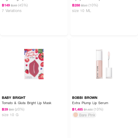
(45%)
(10%)
฿149
฿288
฿269
฿320
7 Variations
size 10 ML
BABY BRIGHT
BOBBI BROWN
Tomato & Gluta Bright Lip Mask
Extra Plump Lip Serum
(20%)
(10%)
฿39
฿1,485
฿49
฿1,650
size 10 G
Bare Pink