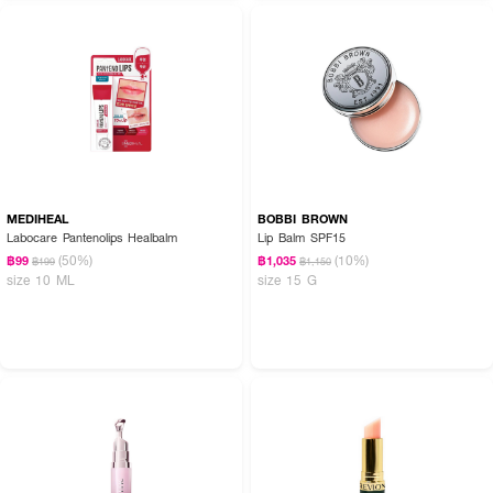
MEDIHEAL
BOBBI BROWN
Labocare Pantenolips Healbalm
Lip Balm SPF15
(50%)
(10%)
฿99
฿1,035
฿199
฿1,150
size 10 ML
size 15 G