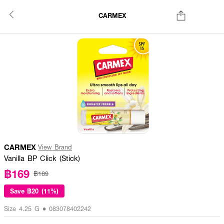
CARMEX
CARMEX
View Brand
Vanilla BP Click (Stick)
฿169
฿189
Save
฿20 (11%)
Size 4.25 G • 083078402242