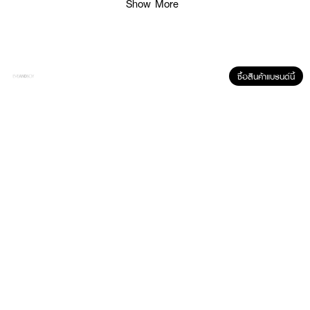
● ริมฝีปาก ไม่แห้ง แตก ดำ
Show More
● ปริมาณ 4.25 g.
How to Use :
ทาบริเวณริมฝีปากไม่เกิน 3 - 4 ครั้งต่อวัน ช่วยปกป้องริมฝีปากและให้ความชุ่นชื้น
ซื้อสินค้าแบรนด์นี้
ตลอดเวลา