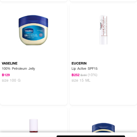
VASELINE
EUCERIN
100% Petroleum Jelly
Lip Active SPF15
(10%)
฿129
฿252
฿280
size 100 G
size 15 ML