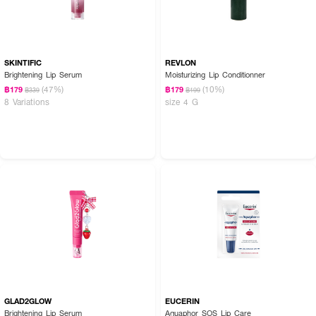
SKINTIFIC
REVLON
Brightening Lip Serum
Moisturizing Lip Conditionner
(47%)
(10%)
฿179
฿179
฿339
฿199
8 Variations
size 4 G
GLAD2GLOW
EUCERIN
Brightening Lip Serum
Aquaphor SOS Lip Care