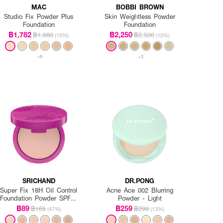
MAC
BOBBI BROWN
Studio Fix Powder Plus
Skin Weightless Powder
Foundation
Foundation
฿1,782
฿2,250
฿1,980
฿2,500
(10%)
(10%)
+9
+3
SRICHAND
DR.PONG
Super Fix 18H Oil Control
Acne Ace 002 Blurring
Foundation Powder SPF35
Powder - Light
PA+++
฿89
฿259
฿169
฿299
(47%)
(13%)