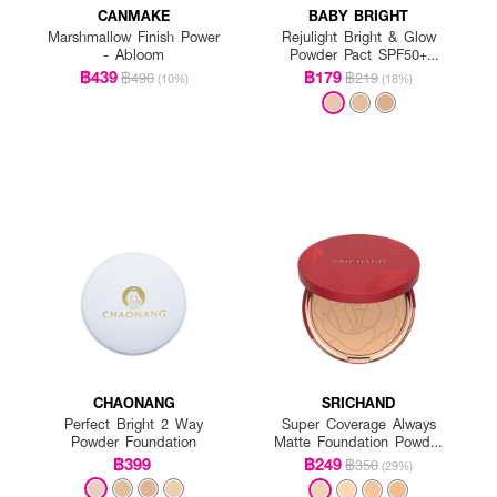
CANMAKE
BABY BRIGHT
Marshmallow Finish Power
Rejulight Bright & Glow
- Abloom
Powder Pact SPF50+
PA++++
฿439
฿179
฿490
฿219
(10%)
(18%)
CHAONANG
SRICHAND
Perfect Bright 2 Way
Super Coverage Always
Powder Foundation
Matte Foundation Powder
SPF 35 PA++++
฿399
฿249
฿350
(29%)