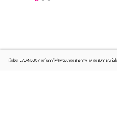
เว็บไซต์ EVEANDBOY เราใช้คุกกี้เพื่อพัฒนาประสิทธิภาพ และประสบการณ์ที่ดี
ABOUT EVEANDBOY
CUS
Brand story
Online
Privacy Policy
Find a
Terms and Conditions
Contac