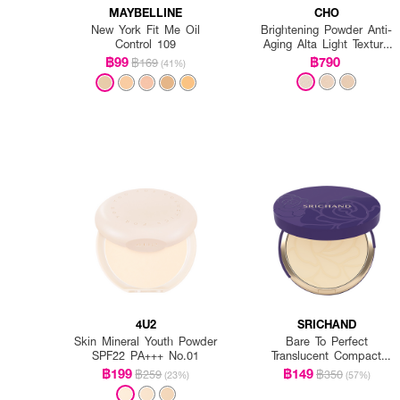
MAYBELLINE
CHO
New York Fit Me Oil
Brightening Powder Anti-
Control 109
Aging Alta Light Texture
Vitamin E
฿99
฿790
฿169
(41%)
4U2
SRICHAND
Skin Mineral Youth Powder
Bare To Perfect
SPF22 PA+++ No.01
Translucent Compact
Powder
฿199
฿149
฿259
฿350
(23%)
(57%)