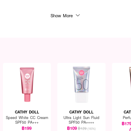
Show More
CATHY DOLL
CATHY DOLL
CA
Speed White CC Cream
Ultra Light Sun Fluid
Perf
SPF50 PA+++
SPF50 PA++++
฿17
฿199
฿109
฿129
(16%)