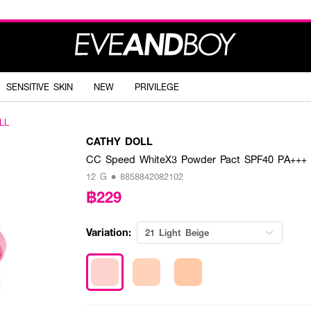
SENSITIVE SKIN
NEW
PRIVILEGE
LL
CATHY DOLL
CC Speed WhiteX3 Powder Pact SPF40 PA+++
12 G • 8858842082102
฿229
Variation:
21 Light Beige