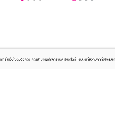
ในการใช้เว็บไซต์ของคุณ คุณสามารถศึกษารายละเอียดได้ที่
เรียนรู้เกี่ยวกับคุกกี้ของเบรา
TOMER CARE
EVEANDBOY MEMBER
 Shopping
Member registration
 store
t us