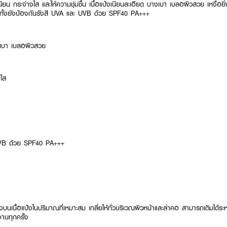
เนียน กระจ่างใส และให้ความชุ่มชื้น เนื้อแป้งเนียนละเอียด บางเบา เบลอผิวสวย เหงื่อยิ
ยม ทั้งยังป้องกันรังสี UVA และ UVB ด้วย SPF40 PA+++
างเบา เบลอผิวสวย
งใส
UVB ด้วย SPF40 PA+++
บนเนื้อแป้งในปริมาณที่เหมาะสม เกลี่ยให้ทั่วบริเวณผิวหน้าและลำคอ สามารถเติมได้ร
งานทุกครั้ง