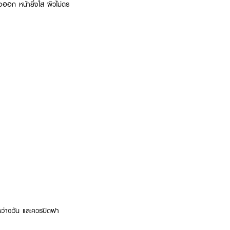
่งออก หน้ายิ่งใส ผิวไม่ดร
ะหว่างวัน และควรปิดฝา