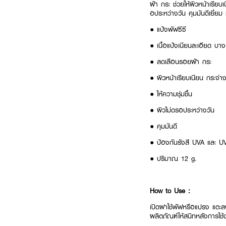
ฝ้า กระ ช่วยให้ผิวหน้าเรียบ
อประหว่างวัน คุมมันดีเยี่
● แป้งพัฟซีซี
● เนื้อแป้งเนียนละเอียด บ
● ลดเลือนรอยฝ้า กระ
● ผิวหน้าเรียบเนียน กระจ่า
● ให้ความชุ่มชื้น
● ผิวไม่ดรอประหว่างวัน
● คุมมันดี
● ป้องกันรังสี UVA และ 
● ปริมาณ 12 g.
How to Use :
เปิดฝาใช้พัฟหรือแปรง แตะลง
ผลิตภัณฑ์ให้สนิทหลังการใช้