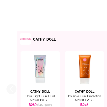
CATHY DOLL
CATHY DOLL
CATHY DOLL
Ultra Light Sun Fluid
Invisible Sun Protection
SPF50 PA++++
SPF33 PA+++
฿269
฿275
฿450
(40%)