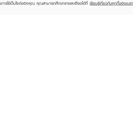
ในการใช้เว็บไซต์ของคุณ คุณสามารถศึกษารายละเอียดได้ที่
เรียนรู้เกี่ยวกับคุกกี้ของเบรา
ซ์ ไฮโดรฟิลล์ ทรานส์ฟอร์ม มาสก์ 90% มอยส์เจอร์ไรเซอร์
ำ ฉ่ำเด้ง
CATHY DOLL
CATHY DOLL
CA
 ฝ้าแดด ได้อย่างอ่อนโยน
Speed White CC Cream
Ultra Light Sun Fluid
Perf
ความชุ่มชื้นยาวนาน
SPF50 PA+++
SPF50 PA++++
฿17
฿199
฿109
฿129
(16%)
ฉพาะผิวแพ้ง่าย
 10-2-6700018881
RECENTLY VIEWED