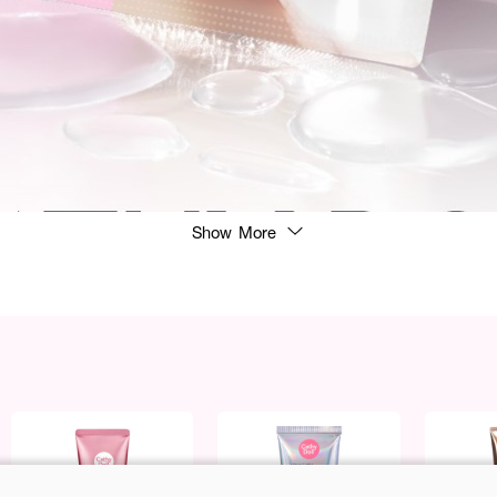
Show More
ูเหมือนผิวพักผ่อนเต็มอิ่มใน 1 แผ่น ด้วยเทคโนโลยี Hydration Locking Technology ท
งต่อเนื่องตลอดการมาสก์ มอบผิวกระจ่างใสด้วยสาร MelazeroV2 (Phyto Whitener
วท์เทนนิ่งจากธรรมชาติ พร้อม สารสกัดชะเอมเทศ ที่ช่วยลดเลือน จุดด่างดำ รอยสิว รอ
มชุ่มชื้นขั้นสุดด้วย Vitamin B5 + PreB5 เหมาะสำหรับผิวที่ต้องการการฟื้นฟูเร่งด