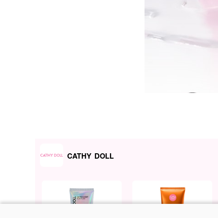
CATHY DOLL
ผลลัพธ์ที่ได้ :
เผยผิวโกลว์ใส ฉ่ำน้ำ เด้งฟ
ปล่อยสารบำรุงเข้าผิวอย่า
Leaf Extract) ที่เป็น สารไ
สม่ำเสมอ และยังเติมเต็มควา
ความยืดหยุ่นให้ผิว