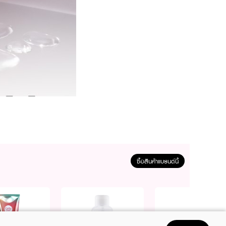
ซื้อสินค้าแบรนด์นี้
ี่ช่วยกักเก็บและค่อยๆ
) จากใบโลควอท (Loquat
ยแดง ให้ผิวดูเรียบเนียน
่วน ลดความแห้งตึง พร้อมคืน