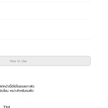
How to Use
สก์หน้าเนื้อไฮโดรเจลเกาะผิว
อ่อนโยน เหมาะสำหรับคนผิว