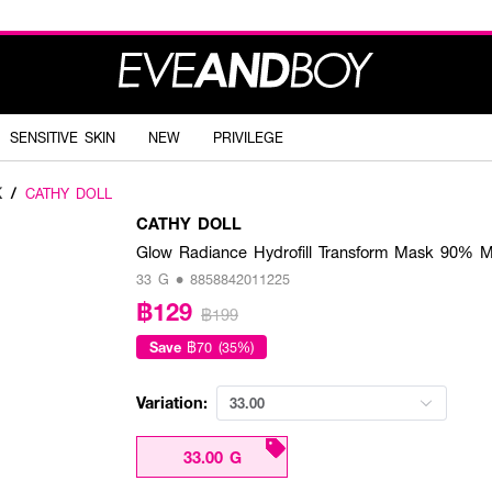
SENSITIVE SKIN
NEW
PRIVILEGE
K
/
CATHY DOLL
CATHY DOLL
Glow Radiance Hydrofill Transform Mask 90% Mo
33 G • 8858842011225
฿129
฿199
Save
฿70 (35%)
Variation:
33.00
33.00 G