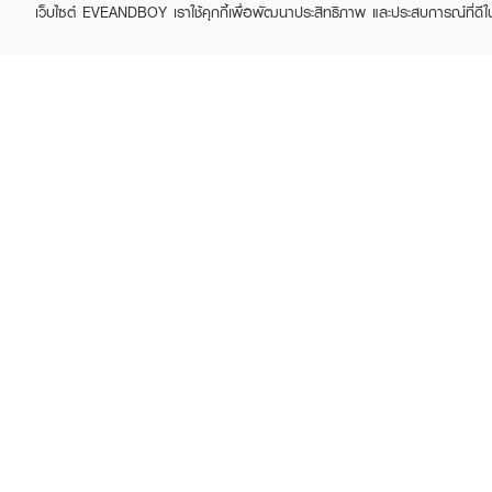
เว็บไซต์ EVEANDBOY เราใช้คุกกี้เพื่อพัฒนาประสิทธิภาพ และประสบการณ์ที่ดี
· เคที่ดอลล์ โกลว์ เรเดียน
· ช่วยให้ผิวกระจ่างใส ดูอิ่มน้
CATHY DOLL
CATHY DOLL
· ลดเลือนจุดด่างดำ รอยสิว
Ultra Light Sun Fluid
Invisible Sun Protection
· บำรุงผิวล้ำลึก พร้อมล็อก
SPF50 PA++++
SPF33 PA+++
฿269
฿275
฿450
(40%)
· เหมาะกับทุกสภาพผิว โดยเ
· FDA Registration No.:
· ปริมาณ: 1 แผ่น