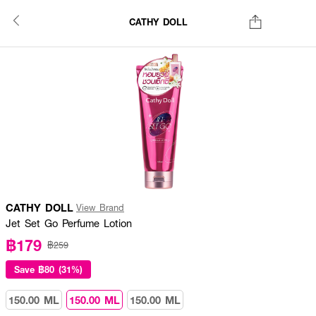
CATHY DOLL
CATHY DOLL
View Brand
Jet Set Go Perfume Lotion
฿179
฿259
Save
฿80 (31%)
150.00 ML
150.00 ML
150.00 ML