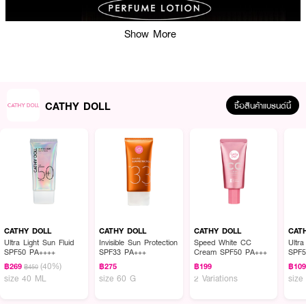
Show More
CATHY DOLL
ซื้อสินค้าแบรนด์นี้
CATHY DOLL
CATHY DOLL
CATHY DOLL
CAT
Ultra Light Sun Fluid
Invisible Sun Protection
Speed White CC
Ultra
SPF50 PA++++
SPF33 PA+++
Cream SPF50 PA+++
SPF5
(40%)
฿269
฿275
฿199
฿10
฿450
size 40 ML
size 60 G
2 Variations
size