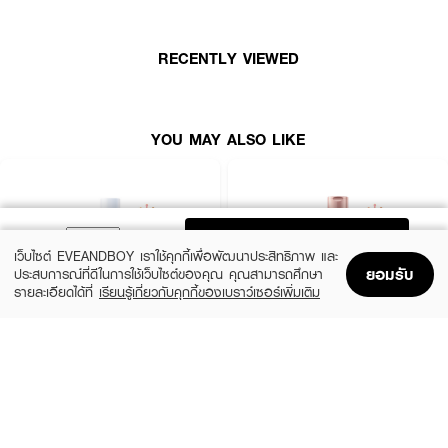
RECENTLY VIEWED
YOU MAY ALSO LIKE
ADD TO BAG
เว็บไซต์ EVEANDBOY เราใช้คุกกี้เพื่อพัฒนาประสิทธิภาพ และ
ยอมรับ
ประสบการณ์ที่ดีในการใช้เว็บไซต์ของคุณ คุณสามารถศึกษา
รายละเอียดได้ที่
เรียนรู้เกี่ยวกับคุกกี้ของเบราว์เซอร์เพิ่มเติม
Home
Home
Promotions
Promotions
Shopping Bag
Shopping Bag
Account
Account
CERAVE
EUCERIN
Daily Moisturizing Lotion
Spotless Brightening Skin Tone Perfecting
Body Lotion
฿290
(10%)
฿531
฿590
size 88 ML
size 250 ML