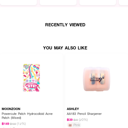
RECENTLY VIEWED
YOU MAY ALSO LIKE
MOONZOON
ASHLEY
Powercute Patch Hydrocolloid Acne
AA183 Pencil Sharpener
Patch (Mixed)
(20%)
฿39
฿49
(12%)
฿149
฿169
Pink