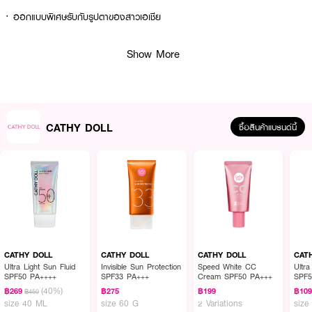
· ออกแบบพิเศษรับกับรูปตาของสาวเอเชีย
Show More
How to Use :
ทากาวติดขนตาที่บริเวณก้านขนตาปลอมให้ทั่วตลอดแนว ทิ้งไว้ 20-30 วินาที แล้ว
นำมาติดตามแนวขนตาจริงโดยให้ชิดกับแนวขนตามากที่สุด
CATHY DOLL
ซื้อสินค้าแบรนด์นี้
CATHY DOLL
CATHY DOLL
CATHY DOLL
CAT
Ultra Light Sun Fluid
Invisible Sun Protection
Speed White CC
Ultra
SPF50 PA++++
SPF33 PA+++
Cream SPF50 PA+++
SPF5
(40%)
฿269
฿275
฿199
฿10
฿450
size 40 ML
size 60 G
2 Variations
size