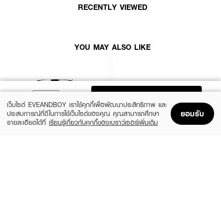
เติมความชุ่มชื่นให้ผิวได้อย่างล้ำลึก 5 ระดับ ให้ผิวอิ่มน้ำดูสุขภาพดี ผสานคอลลา
RECENTLY VIEWED
เจน (Collagen) ช่วยฟื้นบำรุงผิวให้เรียบเนียน ช่วยป้องกันการสูญเสียน้ำของผิว
เผยผิวใหม่ที่แลดูอ่อนเยาว์ วาวใสผิวกระจก พร้อมปราศจากสารที่ก่อให้เกิดการ
ระคายเคือง 5 ชนิด คือ Ethyl Alcohol, Paraben, Colorant, Hydroquinone
และ Mineral Oil
YOU MAY ALSO LIKE
· บำรุงผิวให้กระจ่างใส ฉ่ำวาวแบบสาวเกาหลี
· ช่วยฟื้นฟูผิวที่เสื่อมสภาพ เพิ่มความชุ่มชื้นให้ผิวกระชับยืดหยุ่น
· ช่วยลดเลือนจุดด่างดำ ความหมองคล้ำ
ADD TO BAG
· ปรับสภาพผิวให้แลดูกระจ่างใส ให้สีผิวสม่ำเสมอ
เว็บไซต์ EVEANDBOY เราใช้คุกกี้เพื่อพัฒนาประสิทธิภาพ และ
ยอมรับ
ประสบการณ์ที่ดีในการใช้เว็บไซต์ของคุณ คุณสามารถศึกษา
· ช่วยชะลอริ้วรอยและปกป้องการทำลายคอลลาเจนของผิวจากอนุมูลอิสระต่างๆ
รายละเอียดได้ที่
เรียนรู้เกี่ยวกับคุกกี้ของเบราว์เซอร์เพิ่มเติม
Home
Home
Promotions
Promotions
Shopping Bag
Shopping Bag
Account
Account
CLINIQUE
SKINTIFIC
Moisture Surge Extended Replenishing
5X Ceramide Barrier Moisture Gel
Hydrator
(50%)
฿339
฿679
(10%)
฿1,791
฿1,990
4 Variations
size 50 ML