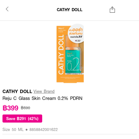
CATHY DOLL
CATHY DOLL
View Brand
Reju C Glass Skin Cream 0.2% PDRN
฿399
฿690
Save
฿291 (42%)
Size 50 ML • 8858842001622