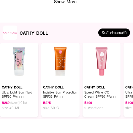
Show More
CATHY DOLL
ซื้อสินค้าแบรนด์นี้
ผลลัพธ์ที่ได้ :
Cathy Doll Reju C Glass Skin Cream 0.2% PDRN
บำรุงผิวให้กระจ่างใส ฉ่ำ
วาวแบบสาวเกาหลี ด้วยสาร PDRN สารสกัดจาก DNA ของปลาแซลมอน ช่วย
CATHY DOLL
CATHY DOLL
CATHY DOLL
CAT
ฟื้นฟูผิวที่เสื่อมสภาพ เพิ่มความชุ่มชื้นให้ผิวกระชับยืดหยุ่น ลดเลือนริ้วรอยให้ดูจาง
Ultra Light Sun Fluid
Invisible Sun Protection
Speed White CC
Ultra
SPF50 PA++++
SPF33 PA+++
Cream SPF50 PA+++
SPF5
ลง พร้อมด้วยวิตามินซี (Vitamin C Complex) รวม 4 ชนิด ทั้งวิตามินซีบริสุทธิ์
(40%)
และอนุพันธ์วิตามินซีที่มีความความคงตัวสูง ผสานให้มีประสิทธิภาพมากขึ้น ช่วยลด
฿269
฿275
฿199
฿10
฿450
size 40 ML
size 60 G
2 Variations
size
เลือนจุดด่างดำ ความหมองคล้ำ ปรับสภาพผิวให้แลดูกระจ่างใส ให้สีผิวสม่ำเสมอ
สารสกัดน้ำมันเมล็ดองุ่น (Grape Seed Oil) เข้มข้น 1% เป็นสารแอนตี้ออกซิแด
นท์ ช่วยชะลอริ้วรอยและปกป้องการทำลายคอลลาเจนของผิวจากอนุมูลอิสระ
ต่างๆ วิตามินบี5 (Vitamin B5) และเชียบัตเตอร์ (Shea Butter) บำรุงผิวให้เนียม
นุ่มสุขภาพดี ทำให้ผิวที่แห้งกลับมาชุ่มชื้น ไฮยาลูรอน (Hyaluronic Acid) 5 ชนิด